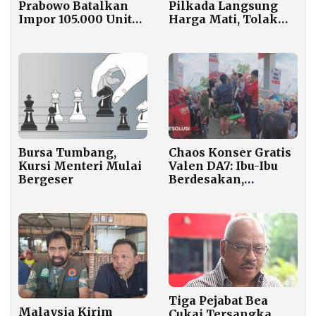
Pilkada Langsung
Prabowo Batalkan
Harga Mati, Tolak
Impor 105.000 Unit
Wacana Pemilihan
Pikap India Senilai
Lewat DPRD
Rp24,66 Triliun
Bursa Tumbang,
Chaos Konser Gratis
Kursi Menteri Mulai
Valen DA7: Ibu-Ibu
Bergeser
Berdesakan,
Pedagang Terjatuh,
Manajemen Acara
Dipertanyakan
Tiga Pejabat Bea
Malaysia Kirim
Cukai Tersangka