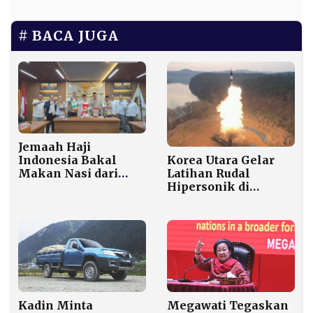
BACA JUGA
Jemaah Haji
Indonesia Bakal
Korea Utara Gelar
Makan Nasi dari
Latihan Rudal
Beras Lokal, Ini
Hipersonik di
Target Pemerintah
Tengah Ketegangan
dengan AS
Megawati Tegaskan
Kadin Minta