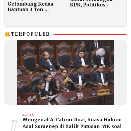
Gelombang Kedua
KPK, Politikus
Bantuan 3 Ton,
Golkar Soroti
Mualem Pastikan
Kelemahan Sistem
Distribusi untuk
Korban Banjir Aceh
Lancar
TERPOPULER
1
BERITA
Mengenal A. Fahrur Rozi, Kuasa Hukum
Asal Sumenep di Balik Putusan MK soal