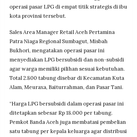
MEDIA
operasi pasar LPG di empat titik strategis di ibu
PRAMUDITA
kota provinsi tersebut.
Sales Area Manager Retail Aceh Pertamina
©
Resolusi.co
-
Patra Niaga Regional Sumbagut, Misbah
2026
Bukhori, mengatakan operasi pasar ini
PT.
menyediakan LPG bersubsidi dan non-subsidi
RESOLUSI
MEDIA
agar warga memiliki pilihan sesuai kebutuhan.
PRAMUDITA
Total 2.800 tabung disebar di Kecamatan Kuta
Alam, Meuraxa, Baiturrahman, dan Pasar Tani.
“Harga LPG bersubsidi dalam operasi pasar ini
ditetapkan sebesar Rp 18.000 per tabung.
Pemkot Banda Aceh juga membatasi pembelian
satu tabung per kepala keluarga agar distribusi