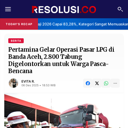
REDAKSI
TENTANG
ayanan Haji 2026 Capai 83,28%, Kategori Sangat Memuaskan.
TODAY'S RECAP
•
RESOLUSI
IKLAN
TV
BERITA
Pertamina Gelar Operasi Pasar LPG di
Banda Aceh, 2.800 Tabung
RUBRIKASI
Digelontorkan untuk Warga Pasca-
EDITORIAL
AKSARA
Bencana
FINANSIA
PERSONA
EVITA R.
06 Des 2025 • 18:53 WIB
DAERAH
NASIONAL
MANCA
SPORT
INFORMASI
PRIVACY
BERITA