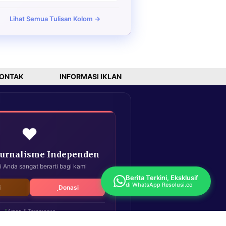
Lihat Semua Tulisan Kolom →
ONTAK
INFORMASI IKLAN
❤️
Jurnalisme Independen
i Anda sangat berarti bagi kami
Berita Terkini, Eksklusif
di WhatsApp Resolusi.co
i
Donasi
Aman & Terpercaya