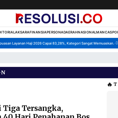
DITORIAL
AKSARA
FINANSIA
PERSONA
DAERAH
NASIONAL
MANCA
SPO
san Layanan Haji 2026 Capai 83,28%, Kategori Sangat Memuaskan.
Kla
•
GN
🔥
T
i Tiga Tersangka,
 40 Hari Penahanan Bos