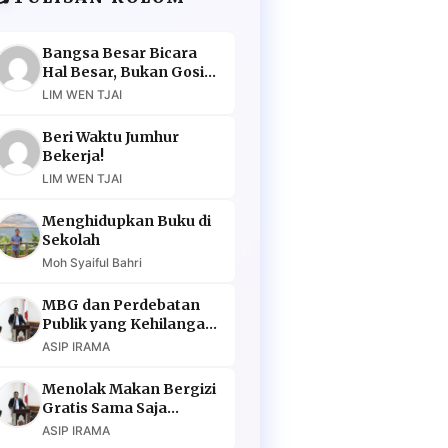
Bangsa Besar Bicara
Hal Besar, Bukan Gosip
Murahan
LIM WEN TJAI
Beri Waktu Jumhur
Bekerja!
LIM WEN TJAI
Menghidupkan Buku di
Sekolah
Moh Syaiful Bahri
MBG dan Perdebatan
Publik yang Kehilangan
Argumen
ASIP IRAMA
Menolak Makan Bergizi
Gratis Sama Saja
Menolak Masa Depan
ASIP IRAMA