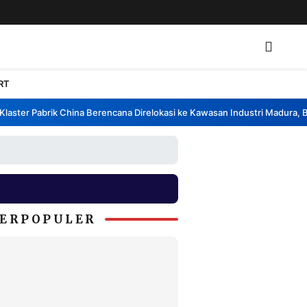
RT
ster Pabrik China Berencana Direlokasi ke Kawasan Industri Madura, Ban
ERPOPULER