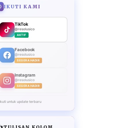
IKUTI KAMI
TikTok
@resolusico
AKTIF
Facebook
@resolusico
SEGERA HADIR
Instagram
@resolusico
SEGERA HADIR
Ikuti untuk update terbaru
️
TULISAN KOLOM