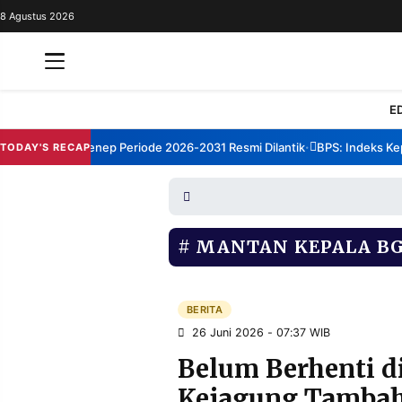
8 Agustus 2026
REDAKSI
TENTANG
RESOLUSI
IKLAN
E
TV
um TBM Sumenep Periode 2026-2031 Resmi Dilantik
BPS: Indeks Kepua
TODAY'S RECAP
•
RUBRIKASI
EDITORIAL
AKSARA
FINANSIA
PERSONA
MANTAN KEPALA B
DAERAH
NASIONAL
MANCA
SPORT
BERITA
26 Juni 2026 - 07:37 WIB
Belum Berhenti d
INFORMASI
Kejagung Tambah
PRIVACY
BERITA