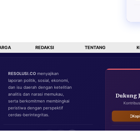
ARGA
REDAKSI
TENTANG
K
RESOLUSI.CO
menyajikan
laporan politik, sosial, ekonomi,
dan isu daerah dengan ketelitian
analitis dan narasi memukau,
Dukung 
serta berkomitmen membingkai
Kontribus
peristiwa dengan perspektif
cerdas-berintegritas.
Kop
IKUTI KAMI