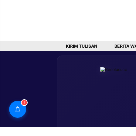
KIRIM TULISAN
BERITA W
!