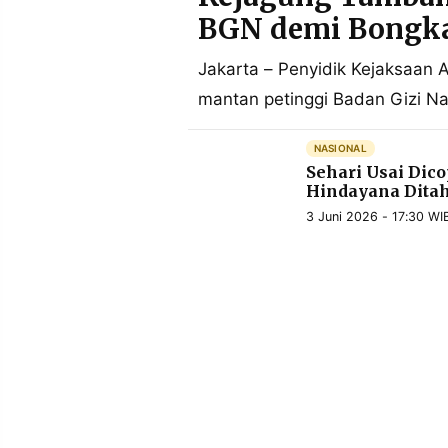
POLICY
WARGA
BGN demi Bongk
INFORMASI
KIRIM
IKLAN
TULISAN
Jakarta – Penyidik Kejaksaan
mantan petinggi Badan Gizi Na
PENGADUAN
TERM
OF
SERVICE
NASIONAL
Sehari Usai Dic
Hindayana Dita
3 Juni 2026 - 17:30 WI
IKUTI
KAMI
©
PT.
RESOLUSI