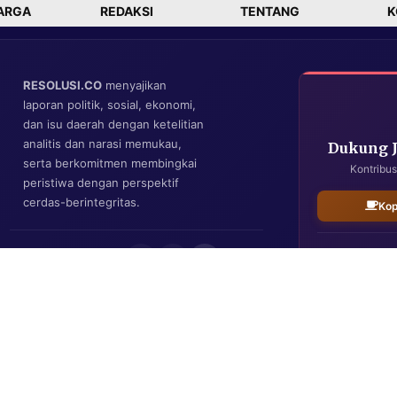
ARGA
REDAKSI
TENTANG
K
RESOLUSI.CO
menyajikan
laporan politik, sosial, ekonomi,
dan isu daerah dengan ketelitian
analitis dan narasi memukau,
Dukung 
serta berkomitmen membingkai
Kontribus
peristiwa dengan perspektif
cerdas-berintegritas.
Kop
IKUTI KAMI
Resolusi.co
| Copyright © 2026. All Rights Reserved.