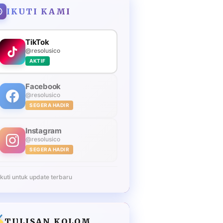
IKUTI KAMI
TikTok
@resolusico
AKTIF
Facebook
@resolusico
SEGERA HADIR
Instagram
@resolusico
SEGERA HADIR
Ikuti untuk update terbaru
TULISAN KOLOM