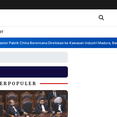
RT
r Pabrik China Berencana Direlokasi ke Kawasan Industri Madura, Bangka
ERPOPULER