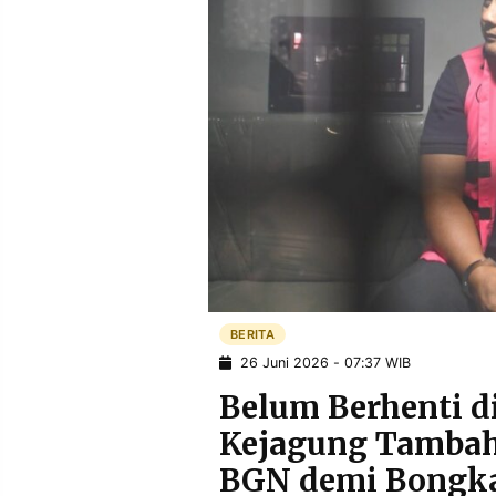
POLICY
WARGA
INFORMASI
KIRIM
IKLAN
TULISAN
PENGADUAN
TERM
OF
SERVICE
IKUTI
KAMI
BERITA
26 Juni 2026 - 07:37 WIB
Belum Berhenti d
Kejagung Tambah
©
BGN demi Bongk
PT.
RESOLUSI