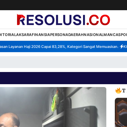
DITORIAL
AKSARA
FINANSIA
PERSONA
DAERAH
NASIONAL
MANCA
SPO
Layanan Haji 2026 Capai 83,28%, Kategori Sangat Memuaskan.
Klaste
•
T