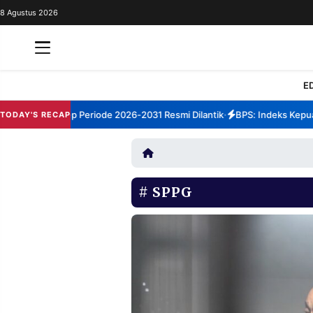
8 Agustus 2026
REDAKSI
TENTANG
RESOLUSI
IKLAN
E
TV
M Sumenep Periode 2026-2031 Resmi Dilantik
BPS: Indeks Kepuasan 
TODAY'S RECAP
•
RUBRIKASI
EDITORIAL
AKSARA
FINANSIA
PERSONA
SPPG
DAERAH
NASIONAL
MANCA
SPORT
INFORMASI
PRIVACY
BERITA