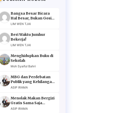
Bangsa Besar Bicara
Hal Besar, Bukan Gosip
Murahan
LIM WEN TJAI
Beri Waktu Jumhur
Bekerja!
LIM WEN TJAI
Menghidupkan Buku di
Sekolah
Moh Syaiful Bahri
MBG dan Perdebatan
Publik yang Kehilangan
Argumen
ASIP IRAMA
Menolak Makan Bergizi
Gratis Sama Saja
Menolak Masa Depan
ASIP IRAMA