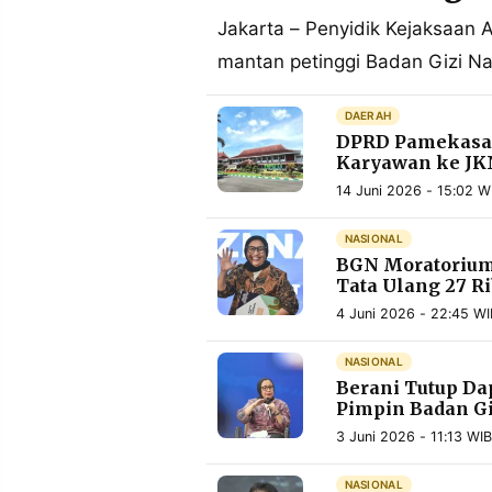
MEDIA
PRAMUDITA
Jakarta – Penyidik Kejaksaan
mantan petinggi Badan Gizi Na
©
DAERAH
Resolusi.co
DPRD Pamekasan
-
2026
Karyawan ke JK
14 Juni 2026 - 15:02 W
PT.
RESOLUSI
MEDIA
NASIONAL
PRAMUDITA
BGN Moratorium
Tata Ulang 27 R
4 Juni 2026 - 22:45 WI
NASIONAL
Berani Tutup Da
Pimpin Badan Gi
3 Juni 2026 - 11:13 WIB
NASIONAL