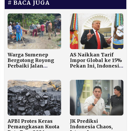
BACA JUGA
Warga Sumenep
AS Naikkan Tarif
Bergotong Royong
Impor Global ke 15%
Perbaiki Jalan
Pekan Ini, Indonesia
dengan Dana Rp15
Pastikan Ekspor
Juta dari Iuran dan
Strategis Tetap Nol
Live TikTok
Persen
APBI Protes Keras
JK Prediksi
Pemangkasan Kuota
Indonesia Chaos,