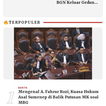
Pegunungan, Tim
BGN Keluar Gedung
SAR Temukan
Kejagung Berbalut
Serpihan
Rompi Pink
TERPOPULER
1
BERITA
Mengenal A. Fahrur Rozi, Kuasa Hukum
Asal Sumenep di Balik Putusan MK soal
MBG