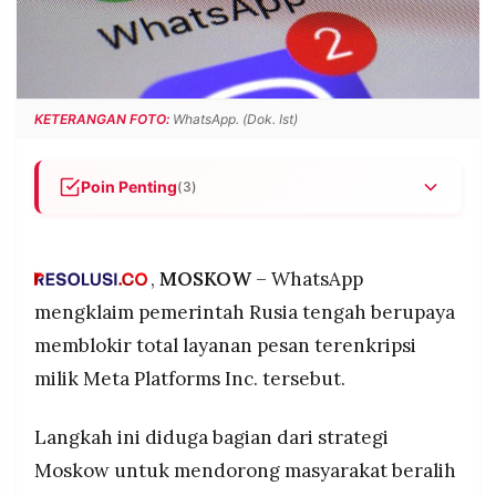
POLICY
WARGA
INFORMASI
KIRIM
IKLAN
TULISAN
PENGADUAN
TERM
KETERANGAN FOTO:
WhatsApp. (Dok. Ist)
OF
SERVICE
Poin Penting
(3)
WhatsApp menyebut pemerintah Rusia berupaya
IKUTI
memblokir total layanan pesan mereka yang
KAMI
digunakan lebih dari 100 juta pengguna di
,
MOSKOW
– WhatsApp
negara tersebut.
mengklaim pemerintah Rusia tengah berupaya
Langkah pemblokiran ini diduga bagian dari
memblokir total layanan pesan terenkripsi
strategi Moskow mendorong warga beralih ke
milik Meta Platforms Inc. tersebut.
aplikasi super bernama Max yang dikelola
negara, dengan model mirip WeChat.
Langkah ini diduga bagian dari strategi
Kebijakan ini memperkuat tren pembatasan
platform digital Barat oleh Rusia pasca-invasi
©
Moskow untuk mendorong masyarakat beralih
PT.
Ukraina, setelah sebelumnya memblokir
RESOLUSI