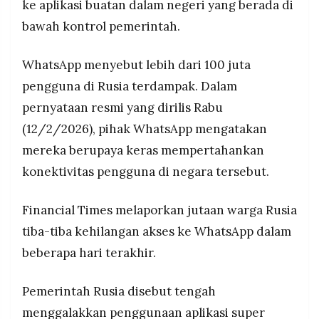
ke aplikasi buatan dalam negeri yang berada di
MEDIA
Facebook dan Instagram.
PRAMUDITA
bawah kontrol pemerintah.
WhatsApp menyebut lebih dari 100 juta
©
Resolusi.co
pengguna di Rusia terdampak. Dalam
-
2026
pernyataan resmi yang dirilis Rabu
(12/2/2026), pihak WhatsApp mengatakan
PT.
RESOLUSI
mereka berupaya keras mempertahankan
MEDIA
PRAMUDITA
konektivitas pengguna di negara tersebut.
Financial Times melaporkan jutaan warga Rusia
tiba-tiba kehilangan akses ke WhatsApp dalam
beberapa hari terakhir.
Pemerintah Rusia disebut tengah
menggalakkan penggunaan aplikasi super