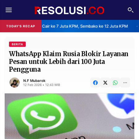
REDAKSI
TENTANG
 Sudah Cair ke 7 Juta KPM, Sembako ke 12 Juta KPM
Sehari Dib
TODAY'S RECAP
•
RESOLUSI
IKLAN
TV
BERITA
WhatsApp Klaim Rusia Blokir Layanan
Pesan untuk Lebih dari 100 Juta
RUBRIKASI
Pengguna
EDITORIAL
AKSARA
N.F Mubarok
FINANSIA
PERSONA
12 Feb 2026 • 12:43 WIB
DAERAH
NASIONAL
MANCA
SPORT
INFORMASI
PRIVACY
BERITA