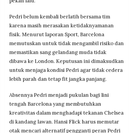
pekan lalu.
MEDIA
PRAMUDITA
Pedri belum kembali berlatih bersama tim
karena masih merasakan ketidaknyamanan
©
fisik. Menurut laporan Sport, Barcelona
Resolusi.co
-
memutuskan untuk tidak mengambil risiko dan
2026
memastikan sang gelandang muda tidak
PT.
RESOLUSI
dibawa ke London. Keputusan ini dimaksudkan
MEDIA
PRAMUDITA
untuk menjaga kondisi Pedri agar tidak cedera
lebih parah dan tetap fit jangka panjang.
Absennya Pedri menjadi pukulan bagi lini
tengah Barcelona yang membutuhkan
kreativitas dalam menghadapi tekanan Chelsea
di kandang lawan. Hansi Flick harus memutar
otak mencari alternatif pengganti peran Pedri