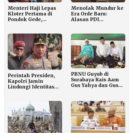
Menteri Haji Lepas
Menolak Mundur ke
Kloter Pertama di
Era Orde Baru:
Pondok Gede,
Alasan PDI
Jemaah Diminta
Perjuangan Teguh
Disiplin Jaga
pada Pilkada
Kesehatan
Langsung
PBNU Guyub di
Perintah Presiden,
Surabaya Rais Aam
Kapolri Jamin
Gus Yahya dan Gus
Lindungi Identitas
Ipul Makan Bersama
Pemberi Informasi
Bahas Teknis
Kasus Andrie Yunus
Organisasi Menyusul