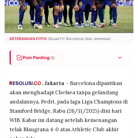
POLICY
WARGA
INFORMASI
KIRIM
IKLAN
TULISAN
PENGADUAN
TERM
OF
KETERANGAN FOTO:
Skuad FC Barcelona (dok. Istimewa)
SERVICE
Poin Penting
(3)
IKUTI
Pedri absen saat Barcelona hadapi Chelsea di
KAMI
Liga Champions.
,
Jakarta
– Barcelona dipastikan
Rashford, Balde, dan De Jong siap tampil.
akan menghadapi Chelsea tanpa gelandang
Absennya Pedri menjadi tantangan bagi
kreativitas lini tengah Barcelona.
andalannya, Pedri, pada laga Liga Champions di
Stamford Bridge, Rabu (26/11/2025) dini hari
WIB. Kabar ini datang setelah kemenangan
telak Blaugrana 4-0 atas Athletic Club akhir
©
PT.
RESOLUSI