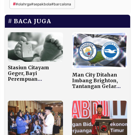
#
#olahrga#sepakbola#barcalona
BACA JUGA
Stasiun Citayam
Geger, Bayi
Man City Ditahan
Perempuan
Imbang Brighton,
Ditemukan Tewas
Tantangan Gelar
dalam Tas
Kian Berat