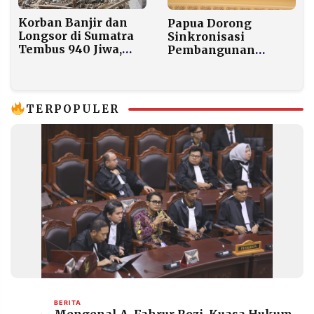
Korban Banjir dan
Papua Dorong
Longsor di Sumatra
Sinkronisasi
Tembus 940 Jiwa,
Pembangunan
Pemerintah Belum
Perbatasan untuk
Tetapkan Status
Jadi Beranda Depan
Bencana Nasional
Negara
TERPOPULER
BERITA
Mengenal A. Fahrur Rozi, Kuasa Hukum