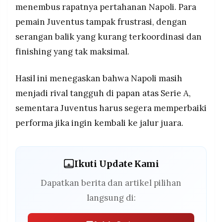
menembus rapatnya pertahanan Napoli. Para
pemain Juventus tampak frustrasi, dengan
serangan balik yang kurang terkoordinasi dan
finishing yang tak maksimal.
Hasil ini menegaskan bahwa Napoli masih
menjadi rival tangguh di papan atas Serie A,
sementara Juventus harus segera memperbaiki
performa jika ingin kembali ke jalur juara.
Ikuti Update Kami
Dapatkan berita dan artikel pilihan
langsung di: