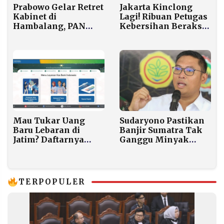
Prabowo Gelar Retret
Jakarta Kinclong
Kabinet di
Lagi! Ribuan Petugas
Hambalang, PAN
Kebersihan Beraksi
Pastikan Seluruh
Cepat Usai Pesta
Kader Hadir
Pergantian Tahun
Mau Tukar Uang
Sudaryono Pastikan
Baru Lebaran di
Banjir Sumatra Tak
Jatim? Daftarnya
Ganggu Minyak
Mulai Hari Ini,
Goreng Nasional
Jangan Sampai
Kehabisan Kuota
TERPOPULER