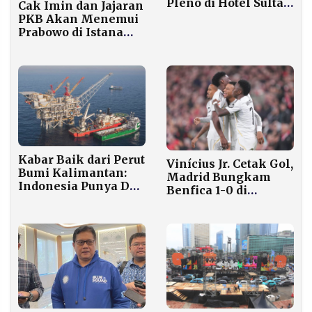
Pleno di Hotel Sultan
Cak Imin dan Jajaran
Tidak Sah
PKB Akan Menemui
Prabowo di Istana
Siang Ini
Kabar Baik dari Perut
Vinícius Jr. Cetak Gol,
Bumi Kalimantan:
Madrid Bungkam
Indonesia Punya Dua
Benfica 1-0 di
Sumber Gas Baru
Tengah Kontroversi
Berkapasitas 7
Triliun Kaki Kubik