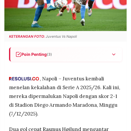
POLICY
WARGA
INFORMASI
KIRIM
IKLAN
TULISAN
PENGADUAN
TERM
OF
KETERANGAN FOTO:
Juventus Vs Napoli
SERVICE
Poin Penting
(3)
IKUTI
Hasil Pertandingan: Napoli mengalahkan
KAMI
Juventus 2-1 di Stadio Diego Armando Maradona,
dengan dua gol Rasmus Højlund dan satu gol
, Napoli – Juventus kembali
balasan dari Kenan Yildiz.
menelan kekalahan di Serie A 2025/26. Kali ini,
Klasemen: Kemenangan ini membuat Napoli naik
mereka dipermalukan Napoli dengan skor 2-1
ke puncak klasemen Serie A dengan 31 poin,
di Stadion Diego Armando Maradona, Minggu
sementara Juventus turun ke posisi ketujuh
dengan 23 poin.
(7/12/2025).
Analisis Singkat: Napoli tampil agresif dan efektif
©
PT.
sejak awal, sedangkan Juventus masih
Dua gol cepat Rasmus Højlund mengantar
RESOLUSI