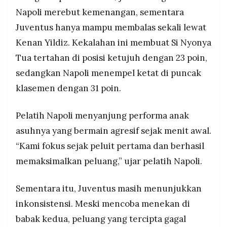
menunjukkan inkonsistensi, gagal memanfaatkan
MEDIA
Napoli merebut kemenangan, sementara
PRAMUDITA
peluang dan kesulitan menembus pertahanan
Juventus hanya mampu membalas sekali lewat
lawan.
Kenan Yildiz. Kekalahan ini membuat Si Nyonya
©
Tua tertahan di posisi ketujuh dengan 23 poin,
Resolusi.co
-
sedangkan Napoli menempel ketat di puncak
2026
klasemen dengan 31 poin.
PT.
RESOLUSI
MEDIA
Pelatih Napoli menyanjung performa anak
PRAMUDITA
asuhnya yang bermain agresif sejak menit awal.
“Kami fokus sejak peluit pertama dan berhasil
memaksimalkan peluang,” ujar pelatih Napoli.
Sementara itu, Juventus masih menunjukkan
inkonsistensi. Meski mencoba menekan di
babak kedua, peluang yang tercipta gagal