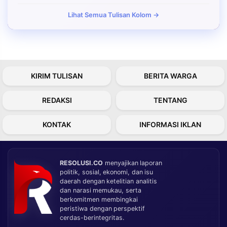
Lihat Semua Tulisan Kolom →
KIRIM TULISAN
BERITA WARGA
REDAKSI
TENTANG
KONTAK
INFORMASI IKLAN
RESOLUSI.CO
menyajikan laporan
politik, sosial, ekonomi, dan isu
daerah dengan ketelitian analitis
dan narasi memukau, serta
berkomitmen membingkai
peristiwa dengan perspektif
cerdas-berintegritas.