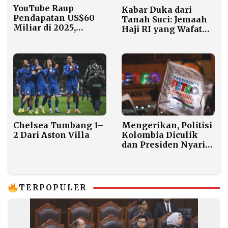
YouTube Raup
Kabar Duka dari
Pendapatan US$60
Tanah Suci: Jemaah
Miliar di 2025,
Haji RI yang Wafat
Kalahkan Netflix
Bertambah, Puluhan
Masih Berjuang di RS
Saudi
Mengerikan, Politisi
Chelsea Tumbang 1–
Kolombia Diculik
2 Dari Aston Villa
dan Presiden Nyaris
Dibunuh Jelang
Pemilu
TERPOPULER