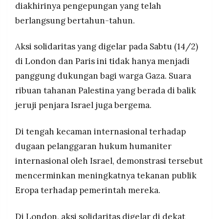
diakhirinya pengepungan yang telah
MEDIA
penahanan administratif Israel bertentangan
PRAMUDITA
berlangsung bertahun-tahun.
dengan hukum internasional termasuk Konvensi
Hak Anak dan Konvensi Jenewa, aksi
berlangsung sehari setelah Pengadilan Tinggi
Aksi solidaritas yang digelar pada Sabtu (14/2)
©
Inggris putuskan penetapan kelompok Aksi
Resolusi.co
di London dan Paris ini tidak hanya menjadi
Palestina sebagai organisasi teroris melanggar
-
2026
hukum
panggung dukungan bagi warga Gaza. Suara
Di Paris ratusan demonstran tuntut gencatan
ribuan tahanan Palestina yang berada di balik
PT.
RESOLUSI
senjata, pencabutan blokade, dan masuknya
jeruji penjara Israel juga bergema.
MEDIA
bantuan kemanusiaan, menolak rencana Trump
PRAMUDITA
yang dinilai tidak adil bagi Palestina, sejumlah
Di tengah kecaman internasional terhadap
organisasi HAM internasional serukan
penyelidikan independen dugaan pelanggaran
dugaan pelanggaran hukum humaniter
hukum humaniter Israel
internasional oleh Israel, demonstrasi tersebut
mencerminkan meningkatnya tekanan publik
Eropa terhadap pemerintah mereka.
Di London, aksi solidaritas digelar di dekat