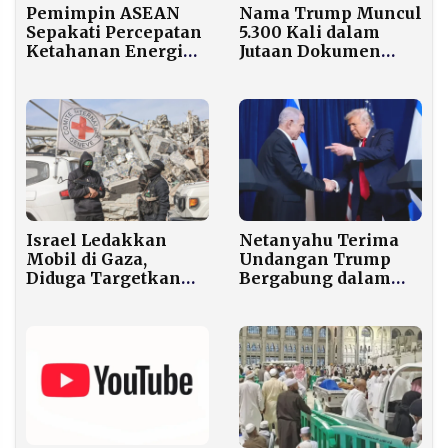
Pemimpin ASEAN
Nama Trump Muncul
Sepakati Percepatan
5.300 Kali dalam
Ketahanan Energi
Jutaan Dokumen
dan Pangan di KTT
Epstein yang Dirilis
Cebu
DOJ
Israel Ledakkan
Netanyahu Terima
Mobil di Gaza,
Undangan Trump
Diduga Targetkan
Bergabung dalam
Komandan Senior
Dewan Perdamaian
Hamas
Gaza Meski Diburu
ICC