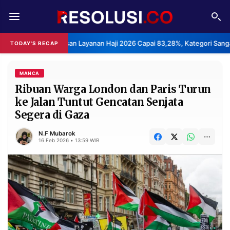
REDAKSI
TENTANG
epuasan Layanan Haji 2026 Capai 83,28%, Kategori Sangat Memuaskan.
TODAY'S RECAP
RESOLUSI
IKLAN
TV
MANCA
Ribuan Warga London dan Paris Turun
ke Jalan Tuntut Gencatan Senjata
RUBRIKASI
Segera di Gaza
EDITORIAL
AKSARA
N.F Mubarok
FINANSIA
PERSONA
16 Feb 2026 • 13:59 WIB
DAERAH
NASIONAL
MANCA
SPORT
INFORMASI
PRIVACY
BERITA