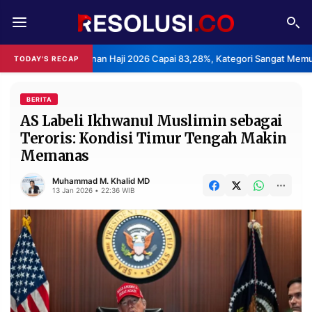
REDAKSI
TENTANG
ayanan Haji 2026 Capai 83,28%, Kategori Sangat Memuaskan.
TODAY'S RECAP
•
RESOLUSI
IKLAN
TV
BERITA
AS Labeli Ikhwanul Muslimin sebagai
Teroris: Kondisi Timur Tengah Makin
RUBRIKASI
Memanas
EDITORIAL
AKSARA
Muhammad M. Khalid MD
FINANSIA
PERSONA
13 Jan 2026 • 22:36 WIB
DAERAH
NASIONAL
MANCA
SPORT
INFORMASI
PRIVACY
BERITA