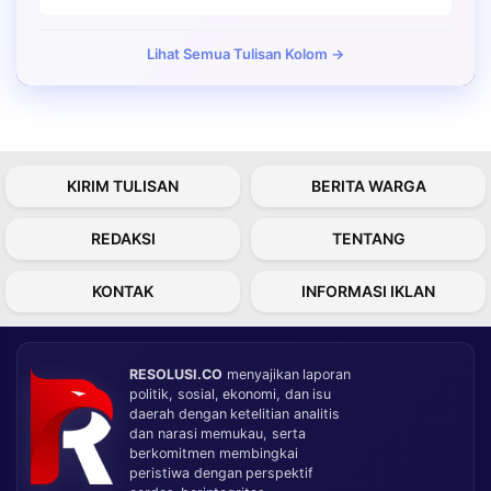
Lihat Semua Tulisan Kolom →
KIRIM TULISAN
BERITA WARGA
REDAKSI
TENTANG
KONTAK
INFORMASI IKLAN
RESOLUSI.CO
menyajikan laporan
politik, sosial, ekonomi, dan isu
daerah dengan ketelitian analitis
dan narasi memukau, serta
berkomitmen membingkai
peristiwa dengan perspektif