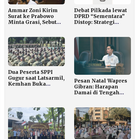
Debat Pilkada lewat
Ammar Zoni Kirim
DPRD “Sementara”
Surat ke Prabowo
Distop: Strategi
Minta Grasi, Sebut
Mengulur atau
Diri Aset Bangsa
Prioritas Genuine?
Dua Peserta SPPI
Gugur saat Latsarmil,
Pesan Natal Wapres
Kemhan Buka
Gibran: Harapan
Kronologi dan
Damai di Tengah
Siapkan Evaluasi
Duka Bencana
Menyeluruh
Sumatra