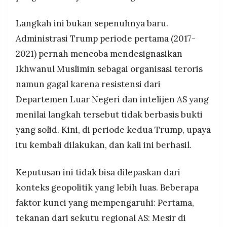
MEDIA
PRAMUDITA
Langkah ini bukan sepenuhnya baru.
Administrasi Trump periode pertama (2017-
2021) pernah mencoba mendesignasikan
©
Resolusi.co
-
Ikhwanul Muslimin sebagai organisasi teroris
2026
namun gagal karena resistensi dari
PT.
Departemen Luar Negeri dan intelijen AS yang
RESOLUSI
MEDIA
menilai langkah tersebut tidak berbasis bukti
PRAMUDITA
yang solid. Kini, di periode kedua Trump, upaya
itu kembali dilakukan, dan kali ini berhasil.
Keputusan ini tidak bisa dilepaskan dari
konteks geopolitik yang lebih luas. Beberapa
faktor kunci yang mempengaruhi: Pertama,
tekanan dari sekutu regional AS: Mesir di