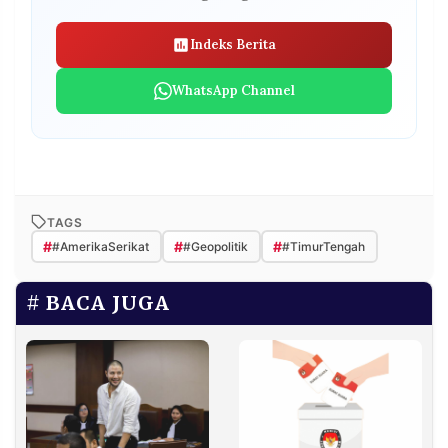
Indeks Berita
WhatsApp Channel
TAGS
#
#
#
#AmerikaSerikat
#Geopolitik
#TimurTengah
BACA JUGA