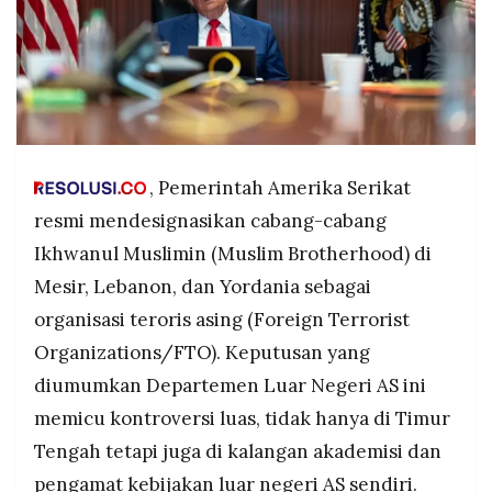
POLICY
WARGA
INFORMASI
KIRIM
IKLAN
TULISAN
PENGADUAN
TERM
OF
SERVICE
, Pemerintah Amerika Serikat
resmi mendesignasikan cabang-cabang
IKUTI
Ikhwanul Muslimin (Muslim Brotherhood) di
KAMI
Mesir, Lebanon, dan Yordania sebagai
organisasi teroris asing (Foreign Terrorist
Organizations/FTO). Keputusan yang
diumumkan Departemen Luar Negeri AS ini
memicu kontroversi luas, tidak hanya di Timur
Tengah tetapi juga di kalangan akademisi dan
©
PT.
pengamat kebijakan luar negeri AS sendiri.
RESOLUSI