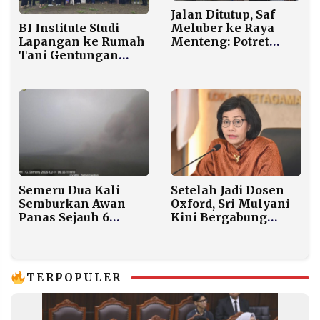
Jalan Ditutup, Saf
Meluber ke Raya
BI Institute Studi
Menteng: Potret
Lapangan ke Rumah
Salat Id
Tani Gentungan
Muhammadiyah di
Karanganyar,
Jantung Jakarta
Pelajari Manajemen
Klaster dan
Pertanian Organik
Modern
Semeru Dua Kali
Setelah Jadi Dosen
Semburkan Awan
Oxford, Sri Mulyani
Panas Sejauh 6
Kini Bergabung
Kilometer
dengan Yayasan Bill
Gates
TERPOPULER