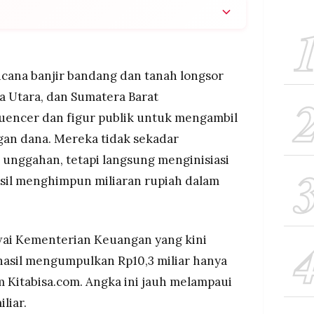
himpun lebih dari Rp20 miliar untuk korban banjir
ndi memecahkan rekor Kitabisa sebesar Rp10,3
 Rachel Vennya hampir Rp1 miliar dan Praz Teguh
cana banjir bandang dan tanah longsor
 Utara, dan Sumatera Barat
ngkinkan mobilisasi dana dalam waktu singkat,
uencer dan figur publik untuk mengambil
is tentang transparansi dan akuntabilitas
lu dijaga melalui mekanisme pengawasan ketat.
gan dana. Mereka tidak sekadar
seran pola filantropi di era digital, di mana
unggahan, tetapi langsung menginisiasi
 menggerakkan massa untuk hal positif, namun
sil menghimpun miliaran rupiah dalam
aga profesional untuk distribusi bantuan yang
wai Kementerian Keuangan yang kini
hasil mengumpulkan Rp10,3 miliar hanya
m Kitabisa.com. Angka ini jauh melampaui
liar.