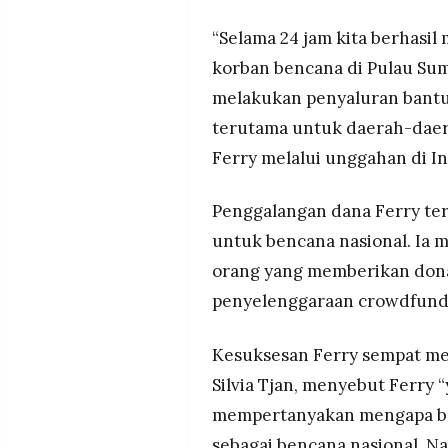
MEDIA
PRAMUDITA
“Selama 24 jam kita berhasi
korban bencana di Pulau Sum
melakukan penyaluran bantu
©
Resolusi.co
terutama untuk daerah-daerah
-
2026
Ferry melalui unggahan di In
PT.
RESOLUSI
Penggalangan dana Ferry terc
MEDIA
PRAMUDITA
untuk bencana nasional. Ia 
orang yang memberikan donas
penyelenggaraan crowdfund
Kesuksesan Ferry sempat men
Silvia Tjan, menyebut Ferry 
mempertanyakan mengapa be
sebagai bencana nasional. N