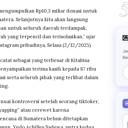
l mengumpulkan Rp10,3 miliar donasi untuk
atera. Selanjutnya kita akan langsung
an untuk seluruh daerah terdampak,
 yang terpencil dan terisolasikan,” ujar

stagram pribadinya, Selasa (2/12/2025).
Ja
Be
atat sebagai yang terbesar di Kitabisa
menyampaikan terima kasih kepada 87 ribu
i serta seluruh pihak yang terlibat dalam
ing.
uai kontroversi setelah seorang tiktoker,
“yapping” atau cerewet karena
ncana di Sumatera belum ditetapkan
amun, Yudo Achilles Sadewa, putra kedua