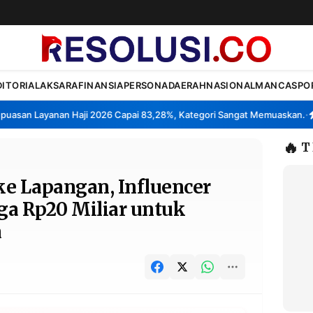
DITORIAL
AKSARA
FINANSIA
PERSONA
DAERAH
NASIONAL
MANCA
SPO
an Layanan Haji 2026 Capai 83,28%, Kategori Sangat Memuaskan.
Klas
•
🔥
T
ke Lapangan, Influencer
ga Rp20 Miliar untuk
a