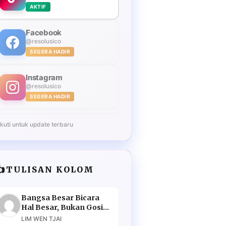
AKTIF
Facebook
@resolusico
SEGERA HADIR
Instagram
@resolusico
SEGERA HADIR
Ikuti untuk update terbaru
️
TULISAN KOLOM
Bangsa Besar Bicara
Hal Besar, Bukan Gosip
Murahan
LIM WEN TJAI