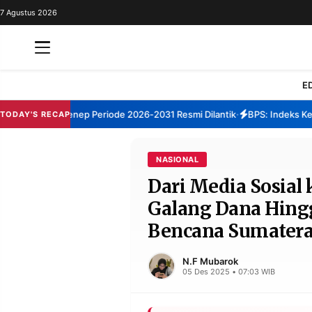
7 Agustus 2026
REDAKSI
TENTANG
RESOLUSI
IKLAN
E
TV
 TBM Sumenep Periode 2026-2031 Resmi Dilantik
BPS: Indeks Kepuas
TODAY'S RECAP
•
RUBRIKASI
EDITORIAL
AKSARA
NASIONAL
Dari Media Sosial 
FINANSIA
PERSONA
Galang Dana Hing
DAERAH
NASIONAL
Bencana Sumater
MANCA
SPORT
N.F Mubarok
05 Des 2025 • 07:03 WIB
INFORMASI
PRIVACY
BERITA