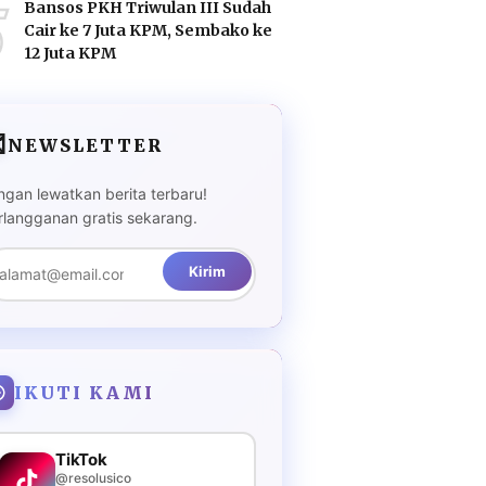
5
Bansos PKH Triwulan III Sudah
Cair ke 7 Juta KPM, Sembako ke
12 Juta KPM

NEWSLETTER
ngan lewatkan berita terbaru!
rlangganan gratis sekarang.
Kirim
IKUTI KAMI
TikTok
@resolusico