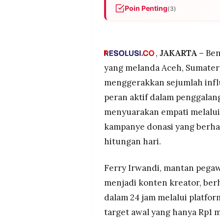
POLICY
WARGA
Poin Penting
(3)
Para influencer berhasil meng
INFORMASI
KIRIM
IKLAN
TULISAN
Sumatera, dengan Ferry Irwa
miliar dalam 24 jam, disusul
,
JAKARTA –
Ben
PENGADUAN
TERM
Rp1,3 miliar.
OF
yang melanda Aceh, Sumatera
SERVICE
Jangkauan media sosial memu
menggerakkan sejumlah infl
namun muncul pertanyaan krit
penyaluran bantuan yang per
peran aktif dalam penggalan
IKUTI
Gerakan ini menunjukkan perge
menyuarakan empati melalui 
KAMI
popularitas influencer dapat
kampanye donasi yang berha
perlu kolaborasi dengan lemb
hitungan hari.
efektif.
Ferry Irwandi, mantan pega
menjadi konten kreator, ber
dalam 24 jam melalui platfor
©
target awal yang hanya Rp1 mi
PT.
RESOLUSI