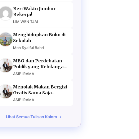
Beri Waktu Jumhur
Bekerja!
LIM WEN TJAI
Menghidupkan Buku di
Sekolah
Moh Syaiful Bahri
MBG dan Perdebatan
Publik yang Kehilangan
Argumen
ASIP IRAMA
Menolak Makan Bergizi
Gratis Sama Saja
Menolak Masa Depan
ASIP IRAMA
Lihat Semua Tulisan Kolom →