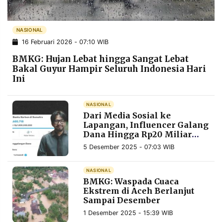
POLICY
WARGA
INFORMASI
KIRIM
NASIONAL
IKLAN
TULISAN
16 Februari 2026 - 07:10 WIB
PENGADUAN
TERM
BMKG: Hujan Lebat hingga Sangat Lebat
OF
Bakal Guyur Hampir Seluruh Indonesia Hari
SERVICE
Ini
NASIONAL
IKUTI
Dari Media Sosial ke
KAMI
Lapangan, Influencer Galang
Dana Hingga Rp20 Miliar
untuk Bencana Sumatera
5 Desember 2025 - 07:03 WIB
NASIONAL
BMKG: Waspada Cuaca
Ekstrem di Aceh Berlanjut
Sampai Desember
©
1 Desember 2025 - 15:39 WIB
PT.
RESOLUSI