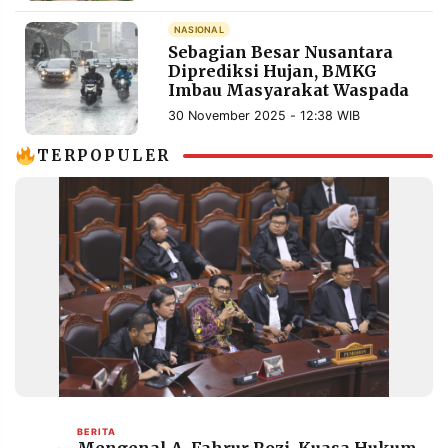
MEDIA
PRAMUDITA
NASIONAL
Sebagian Besar Nusantara
Diprediksi Hujan, BMKG
Imbau Masyarakat Waspada
©
30 November 2025 - 12:38 WIB
Resolusi.co
-
2026
TERPOPULER
PT.
RESOLUSI
MEDIA
PRAMUDITA
BERITA
Mengenal A. Fahrur Rozi, Kuasa Hukum