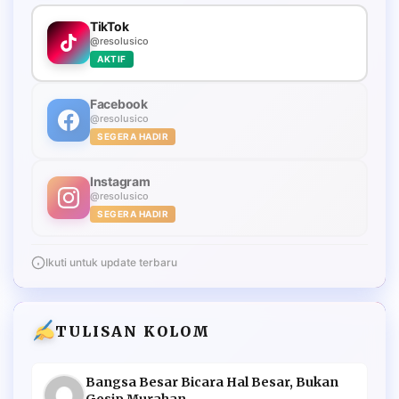
TikTok
@resolusico
AKTIF
Facebook
@resolusico
SEGERA HADIR
Instagram
@resolusico
SEGERA HADIR
Ikuti untuk update terbaru
TULISAN KOLOM
Bangsa Besar Bicara Hal Besar, Bukan
Gosip Murahan