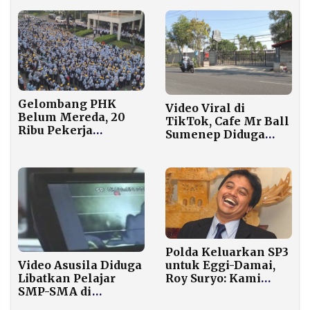
Yaqut Datang
Lintas Terkendali
Gelombang PHK
Video Viral di
Belum Mereda, 20
TikTok, Cafe Mr Ball
Ribu Pekerja
Sumenep Diduga
Terancam
Beroperasi Lagi
Terdampak Sebelum
Layaknya Klub
Akhir 2026
Malam
Polda Keluarkan SP3
untuk Eggi-Damai,
Video Asusila Diduga
Roy Suryo: Kami
Libatkan Pelajar
Malah Tertawa!
SMP-SMA di
Pamekasan Kembali