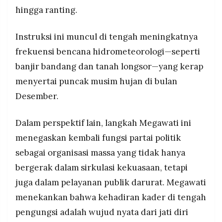
MEDIA
hingga ranting.
PRAMUDITA
Instruksi ini muncul di tengah meningkatnya
frekuensi bencana hidrometeorologi—seperti
©
Resolusi.co
-
banjir bandang dan tanah longsor—yang kerap
2026
menyertai puncak musim hujan di bulan
PT.
Desember.
RESOLUSI
MEDIA
PRAMUDITA
Dalam perspektif lain, langkah Megawati ini
menegaskan kembali fungsi partai politik
sebagai organisasi massa yang tidak hanya
bergerak dalam sirkulasi kekuasaan, tetapi
juga dalam pelayanan publik darurat. Megawati
menekankan bahwa kehadiran kader di tengah
pengungsi adalah wujud nyata dari jati diri