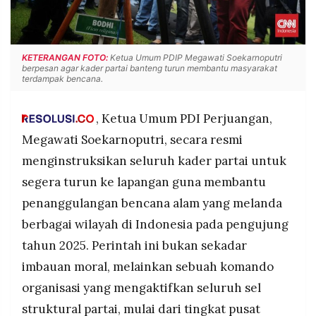
POLICY
WARGA
INFORMASI
KIRIM
IKLAN
TULISAN
KETERANGAN FOTO:
Ketua Umum PDIP Megawati Soekarnoputri
berpesan agar kader partai banteng turun membantu masyarakat
PENGADUAN
TERM
terdampak bencana.
OF
SERVICE
, Ketua Umum PDI Perjuangan,
Megawati Soekarnoputri, secara resmi
IKUTI
menginstruksikan seluruh kader partai untuk
KAMI
segera turun ke lapangan guna membantu
penanggulangan bencana alam yang melanda
berbagai wilayah di Indonesia pada pengujung
tahun 2025. Perintah ini bukan sekadar
imbauan moral, melainkan sebuah komando
organisasi yang mengaktifkan seluruh sel
©
PT.
struktural partai, mulai dari tingkat pusat
RESOLUSI