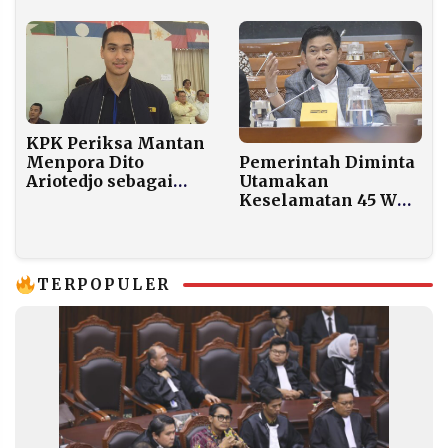
Viral, Polres Masih
Selidiki
KPK Periksa Mantan
Menpora Dito
Pemerintah Diminta
Ariotedjo sebagai
Utamakan
Saksi Kasus Dugaan
Keselamatan 45 WNI
Korupsi Kuota Haji
di Meksiko Pasca
Kemenag
Eskalasi Kekerasan
TERPOPULER