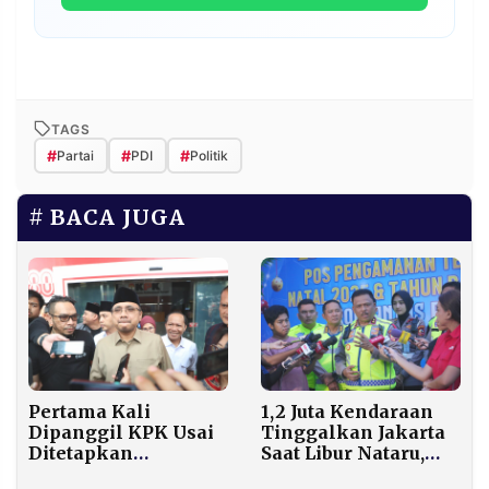
TAGS
#
#
#
Partai
PDI
Politik
BACA JUGA
Pertama Kali
1,2 Juta Kendaraan
Dipanggil KPK Usai
Tinggalkan Jakarta
Ditetapkan
Saat Libur Nataru,
Tersangka, Gus
Korlantas: Arus Lalu