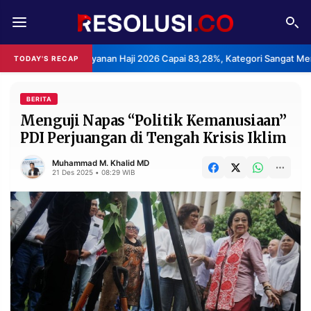
REDAKSI
TENTANG
asan Layanan Haji 2026 Capai 83,28%, Kategori Sangat Memuaskan.
TODAY'S RECAP
RESOLUSI
IKLAN
TV
BERITA
Menguji Napas “Politik Kemanusiaan”
PDI Perjuangan di Tengah Krisis Iklim
RUBRIKASI
EDITORIAL
AKSARA
Muhammad M. Khalid MD
21 Des 2025 • 08:29 WIB
FINANSIA
PERSONA
DAERAH
NASIONAL
MANCA
SPORT
INFORMASI
PRIVACY
BERITA