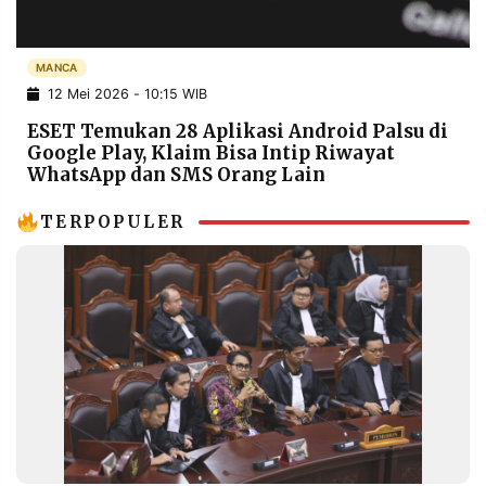
POLICY
WARGA
INFORMASI
KIRIM
MANCA
IKLAN
TULISAN
12 Mei 2026 - 10:15 WIB
PENGADUAN
TERM
ESET Temukan 28 Aplikasi Android Palsu di
OF
SERVICE
Google Play, Klaim Bisa Intip Riwayat
WhatsApp dan SMS Orang Lain
TERPOPULER
IKUTI
KAMI
©
PT.
RESOLUSI