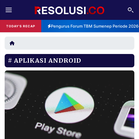
REDAKSI
TENTANG
Pengurus Forum TBM Sumenep Periode 2026-2
TODAY'S RECAP
RESOLUSI
IKLAN
TV
APLIKASI ANDROID
RUBRIKASI
EDITORIAL
AKSARA
FINANSIA
PERSONA
DAERAH
NASIONAL
MANCA
SPORT
INFORMASI
PRIVACY
BERITA