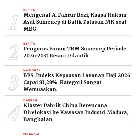
MEDIA
PRAMUDITA
1
BERITA
Mengenal A. Fahrur Rozi, Kuasa Hukum
Asal Sumenep di Balik Putusan MK soal
MBG
©
Resolusi.co
2
-
2026
BERITA
Pengurus Forum TBM Sumenep Periode
2026-2031 Resmi Dilantik
PT.
RESOLUSI
MEDIA
PRAMUDITA
3
NASIONAL
BPS: Indeks Kepuasan Layanan Haji 2026
Capai 83,28%, Kategori Sangat
Memuaskan.
4
DAERAH
Klaster Pabrik China Berencana
Direlokasi ke Kawasan Industri Madura,
Bangkalan
FINANSIA