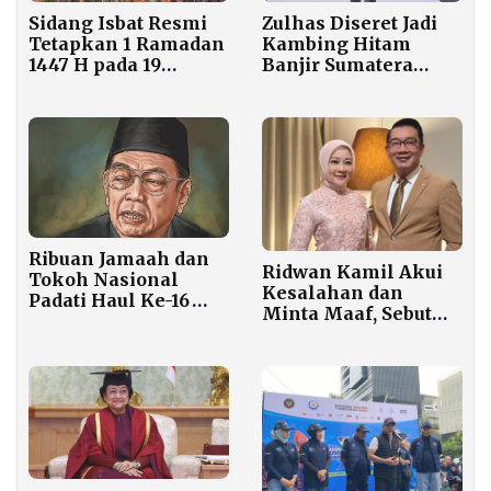
Sidang Isbat Resmi
Zulhas Diseret Jadi
Tetapkan 1 Ramadan
Kambing Hitam
1447 H pada 19
Banjir Sumatera
Februari 2026, Hilal
hingga Malaysia,
Tak Penuhi Kriteria
Tegas Bantah
MABIMS
Izinkan Pembukaan
Tesso Nilo
Ribuan Jamaah dan
Ridwan Kamil Akui
Tokoh Nasional
Kesalahan dan
Padati Haul Ke-16
Minta Maaf, Sebut
Gus Dur di Tebuireng
Perceraian sebagai
Hak Atalia untuk
Bahagia