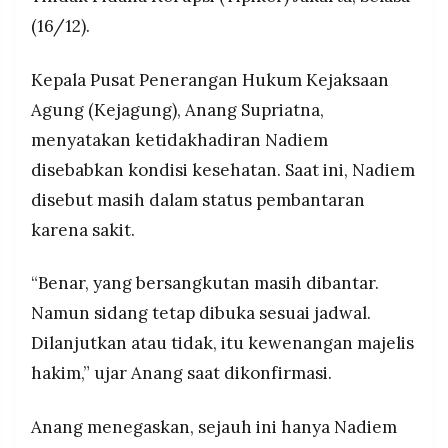
yakni mantan Staf Khusus Nadiem, Jurist Tan.
MEDIA
(16/12).
PRAMUDITA
Kepala Pusat Penerangan Hukum Kejaksaan
©
Agung (Kejagung), Anang Supriatna,
Resolusi.co
-
menyatakan ketidakhadiran Nadiem
2026
disebabkan kondisi kesehatan. Saat ini, Nadiem
PT.
disebut masih dalam status pembantaran
RESOLUSI
MEDIA
PRAMUDITA
karena sakit.
“Benar, yang bersangkutan masih dibantar.
Namun sidang tetap dibuka sesuai jadwal.
Dilanjutkan atau tidak, itu kewenangan majelis
hakim,” ujar Anang saat dikonfirmasi.
Anang menegaskan, sejauh ini hanya Nadiem