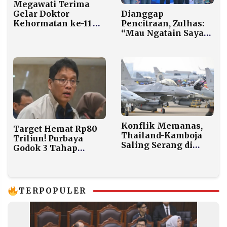
Megawati Terima
Gelar Doktor
Dianggap
Kehormatan ke-11
Pencitraan, Zulhas:
dari Universitas Arab
“Mau Ngatain Saya
Saudi
Silakan, Yang
Penting Warga
Tertolong”
Konflik Memanas,
Target Hemat Rp80
Thailand-Kamboja
Triliun! Purbaya
Saling Serang di
Godok 3 Tahap
Perbatasan
Efisiensi Gegara
Perang Iran
TERPOPULER