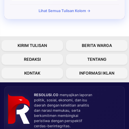
Lihat Semua Tulisan Kolom →
KIRIM TULISAN
BERITA WARGA
REDAKSI
TENTANG
KONTAK
INFORMASI IKLAN
RESOLUSI.CO
menyajikan laporan
politik, sosial, ekonomi, dan isu
daerah dengan ketelitian analitis
dan narasi memukau, serta
berkomitmen membingkai
peristiwa dengan perspektif
cerdas-berintegritas.