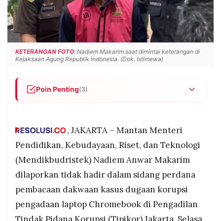
POLICY
WARGA
INFORMASI
KIRIM
IKLAN
TULISAN
KETERANGAN FOTO:
Nadiem Makarim saat dimintai keterangan di
PENGADUAN
TERM
Kejaksaan Agung Republik Indonesia. (Dok. Istimewa)
OF
SERVICE
Poin Penting
(3)
Nadiem Anwar Makarim absen dalam sidang
IKUTI
KAMI
perdana kasus dugaan korupsi pengadaan
laptop Chromebook di Pengadilan Tipikor Jakarta
, JAKARTA – Mantan Menteri
karena masih dibantar akibat sakit.
Pendidikan, Kebudayaan, Riset, dan Teknologi
Sidang tetap dibuka majelis hakim, sementara
(Mendikbudristek) Nadiem Anwar Makarim
tiga terdakwa lain dipastikan hadir; kelanjutan
dilaporkan tidak hadir dalam sidang perdana
perkara terhadap Nadiem menunggu keputusan
majelis.
pembacaan dakwaan kasus dugaan korupsi
Kasus ini terkait pengadaan TIK 2019–2022,
pengadaan laptop Chromebook di Pengadilan
©
dengan empat tersangka aktif dan satu buron,
PT.
Tindak Pidana Korupsi (Tipikor) Jakarta, Selasa
RESOLUSI