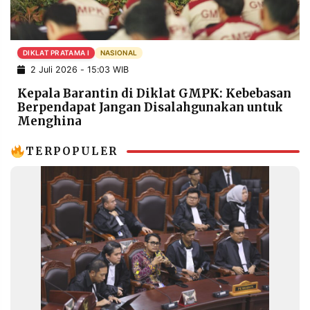
POLICY
WARGA
INFORMASI
KIRIM
IKLAN
TULISAN
DIKLAT PRATAMA I
NASIONAL
2 Juli 2026 - 15:03 WIB
PENGADUAN
TERM
OF
Kepala Barantin di Diklat GMPK: Kebebasan
SERVICE
Berpendapat Jangan Disalahgunakan untuk
Menghina
TERPOPULER
IKUTI
KAMI
©
PT.
RESOLUSI