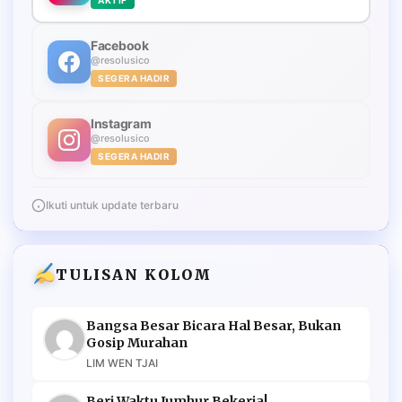
Facebook
@resolusico
SEGERA HADIR
Instagram
@resolusico
SEGERA HADIR
Ikuti untuk update terbaru
TULISAN KOLOM
Bangsa Besar Bicara Hal Besar, Bukan
Gosip Murahan
LIM WEN TJAI
Beri Waktu Jumhur Bekerja!