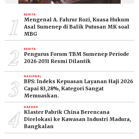
MEDIA
PRAMUDITA
1
BERITA
Mengenal A. Fahrur Rozi, Kuasa Hukum
Asal Sumenep di Balik Putusan MK soal
©
MBG
Resolusi.co
-
2
2026
BERITA
Pengurus Forum TBM Sumenep Periode
PT.
2026-2031 Resmi Dilantik
RESOLUSI
MEDIA
PRAMUDITA
3
NASIONAL
BPS: Indeks Kepuasan Layanan Haji 2026
Capai 83,28%, Kategori Sangat
Memuaskan.
4
DAERAH
Klaster Pabrik China Berencana
Direlokasi ke Kawasan Industri Madura,
Bangkalan