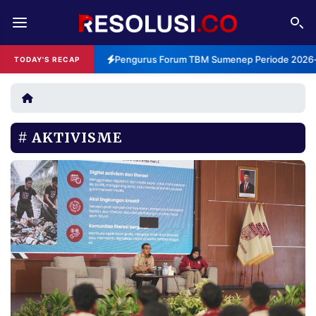
REDAKSI
TENTANG
Pengurus Forum TBM Sumenep Periode 2026-2
TODAY'S RECAP
RESOLUSI
IKLAN
TV
AKTIVISME
RUBRIKASI
EDITORIAL
AKSARA
FINANSIA
PERSONA
DAERAH
NASIONAL
MANCA
SPORT
INFORMASI
PRIVACY
BERITA