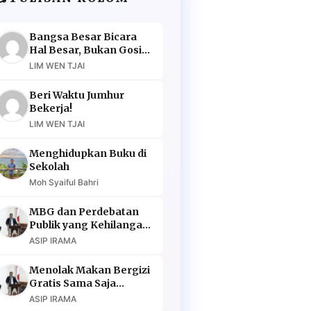
Bangsa Besar Bicara
Hal Besar, Bukan Gosip
Murahan
LIM WEN TJAI
Beri Waktu Jumhur
Bekerja!
LIM WEN TJAI
Menghidupkan Buku di
Sekolah
Moh Syaiful Bahri
MBG dan Perdebatan
Publik yang Kehilangan
Argumen
ASIP IRAMA
Menolak Makan Bergizi
Gratis Sama Saja
Menolak Masa Depan
ASIP IRAMA