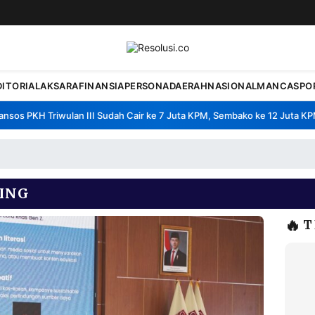
DITORIAL
AKSARA
FINANSIA
PERSONA
DAERAH
NASIONAL
MANCA
SPO
s PKH Triwulan III Sudah Cair ke 7 Juta KPM, Sembako ke 12 Juta KPM
•
ING
🔥
T