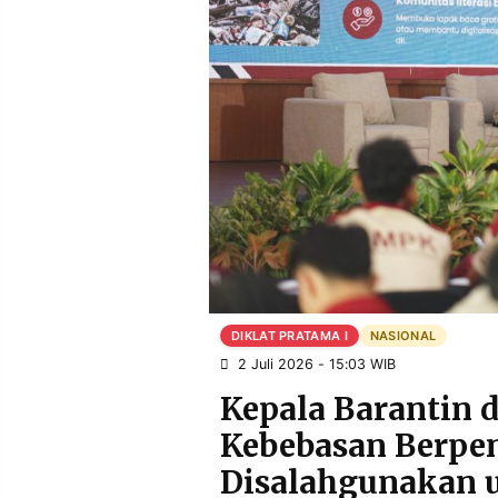
POLICY
WARGA
INFORMASI
KIRIM
IKLAN
TULISAN
PENGADUAN
TERM
OF
SERVICE
IKUTI
KAMI
DIKLAT PRATAMA I
NASIONAL
2 Juli 2026 - 15:03 WIB
Kepala Barantin 
Kebebasan Berpe
©
Disalahgunakan 
PT.
RESOLUSI