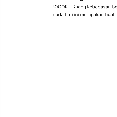
MEDIA
PRAMUDITA
BOGOR – Ruang kebebasan berp
muda hari ini merupakan buah 
©
Resolusi.co
-
2026
PT.
RESOLUSI
MEDIA
PRAMUDITA