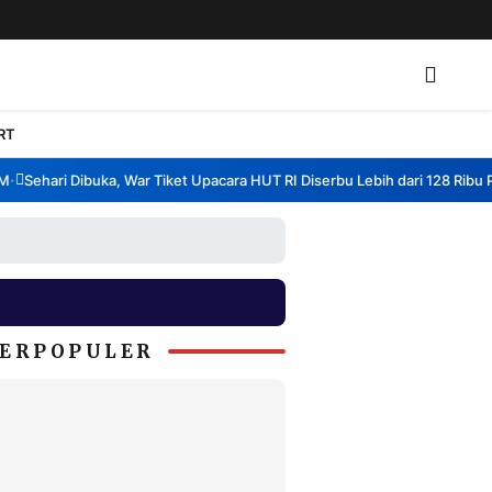
RT
Sehari Dibuka, War Tiket Upacara HUT RI Diserbu Lebih dari 128 Ribu Pend
ERPOPULER