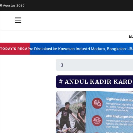
6 Agustus 2026
REDAKSI
TENTANG
RESOLUSI
IKLAN
E
TV
hina Berencana Direlokasi ke Kawasan Industri Madura, Bangkalan
Banso
TODAY'S RECAP
•
RUBRIKASI
EDITORIAL
AKSARA
FINANSIA
PERSONA
ANDUL KADIR KARD
DAERAH
NASIONAL
MANCA
SPORT
INFORMASI
PRIVACY
BERITA