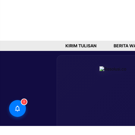
KIRIM TULISAN
BERITA W
!