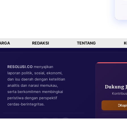
ARGA
REDAKSI
TENTANG
K
RESOLUSI.CO
menyajikan
laporan politik, sosial, ekonomi,
dan isu daerah dengan ketelitian
analitis dan narasi memukau,
Dukung 
serta berkomitmen membingkai
Kontribus
peristiwa dengan perspektif
cerdas-berintegritas.
Kop
IKUTI KAMI