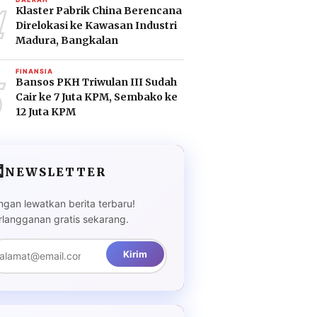
4
Klaster Pabrik China Berencana
Direlokasi ke Kawasan Industri
Madura, Bangkalan
5
FINANSIA
Bansos PKH Triwulan III Sudah
Cair ke 7 Juta KPM, Sembako ke
12 Juta KPM

NEWSLETTER
ngan lewatkan berita terbaru!
rlangganan gratis sekarang.
Kirim