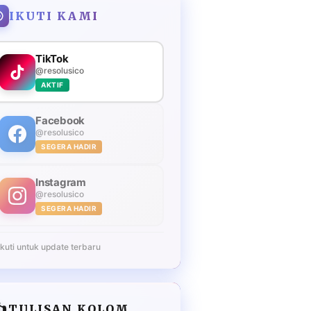
IKUTI KAMI
TikTok
@resolusico
AKTIF
Facebook
@resolusico
SEGERA HADIR
Instagram
@resolusico
SEGERA HADIR
Ikuti untuk update terbaru
️
TULISAN KOLOM