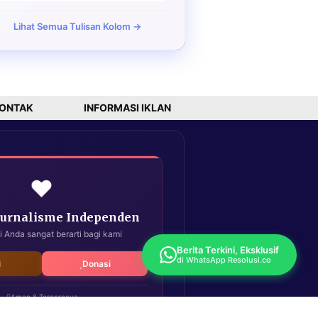
Lihat Semua Tulisan Kolom →
ONTAK
INFORMASI IKLAN
❤️
Jurnalisme Independen
i Anda sangat berarti bagi kami
Berita Terkini, Eksklusif
di WhatsApp Resolusi.co
i
Donasi
Aman & Terpercaya