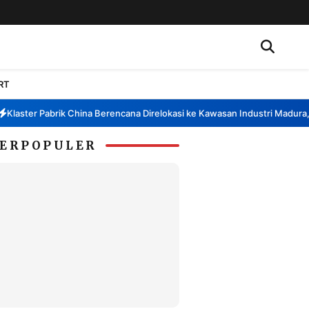
RT
aster Pabrik China Berencana Direlokasi ke Kawasan Industri Madura, Ba
ERPOPULER