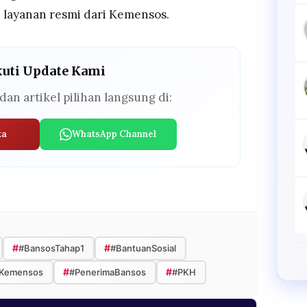
 layanan resmi dari Kemensos.
kuti Update Kami
dan artikel pilihan langsung di:
ta
WhatsApp Channel
#
#
#BansosTahap1
#BantuanSosial
#
#
Kemensos
#PenerimaBansos
#PKH