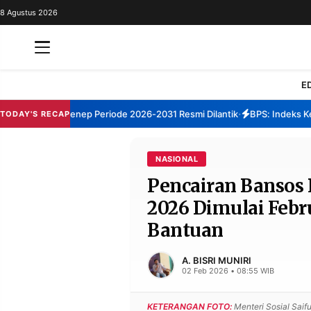
8 Agustus 2026
REDAKSI
TENTANG
RESOLUSI
IKLAN
E
TV
um TBM Sumenep Periode 2026-2031 Resmi Dilantik
BPS: Indeks Kepu
TODAY'S RECAP
•
RUBRIKASI
EDITORIAL
AKSARA
NASIONAL
Pencairan Bansos
FINANSIA
PERSONA
2026 Dimulai Febr
DAERAH
NASIONAL
Bantuan
MANCA
SPORT
A. BISRI MUNIRI
02 Feb 2026 • 08:55 WIB
INFORMASI
KETERANGAN FOTO:
Menteri Sosial Saifu
PRIVACY
BERITA