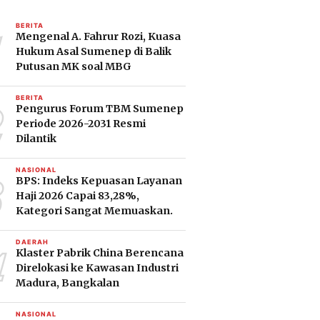
1
BERITA
Mengenal A. Fahrur Rozi, Kuasa
Hukum Asal Sumenep di Balik
Putusan MK soal MBG
2
BERITA
Pengurus Forum TBM Sumenep
Periode 2026-2031 Resmi
Dilantik
3
NASIONAL
BPS: Indeks Kepuasan Layanan
Haji 2026 Capai 83,28%,
Kategori Sangat Memuaskan.
4
DAERAH
Klaster Pabrik China Berencana
Direlokasi ke Kawasan Industri
Madura, Bangkalan
NASIONAL