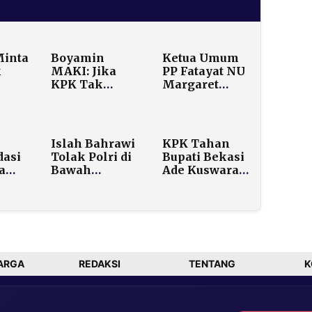
Minta
Boyamin
Ketua Umum
k
MAKI: Jika
PP Fatayat NU
KPK Tak
Margaret
Paksa
Aliyatul
Hadirkan
Maimunah
a
Khofifah,
Wafat di Usia
Kami Gugat
47, Gus Yahya:
Islah Bahrawi
KPK Tahan
dit
Kehilangan
asi
Tolak Polri di
Bupati Bekasi
Besar bagi
a
Bawah
Ade Kuswara
Jam’iyah
ter
Kementerian,
dan Ayahnya
Khawatir
dalam Kasus
g
Rentan
Ijon Proyek
Intervensi
Rp9,5 Miliar
Politik
ARGA
REDAKSI
TENTANG
K