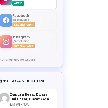
AKTIF
Facebook
@resolusico
SEGERA HADIR
Instagram
@resolusico
SEGERA HADIR
Ikuti untuk update terbaru
️
TULISAN KOLOM
Bangsa Besar Bicara
Hal Besar, Bukan Gosip
Murahan
LIM WEN TJAI