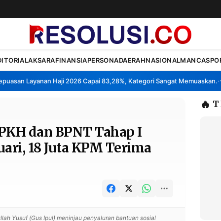
DITORIAL
AKSARA
FINANSIA
PERSONA
DAERAH
NASIONAL
MANCA
SPO
asan Layanan Haji 2026 Capai 83,28%, Kategori Sangat Memuaskan.
Kl
•
🔥
T
 PKH dan BPNT Tahap I
uari, 18 Juta KPM Terima
llah Yusuf (Gus Ipul) meninjau penyaluran bantuan sosial