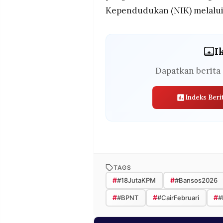
Kependudukan (NIK) melalui
I
Dapatkan berita 
Indeks Beri
TAGS
#
#
#18JutaKPM
#Bansos2026
#
#
#
#BPNT
#CairFebruari
#