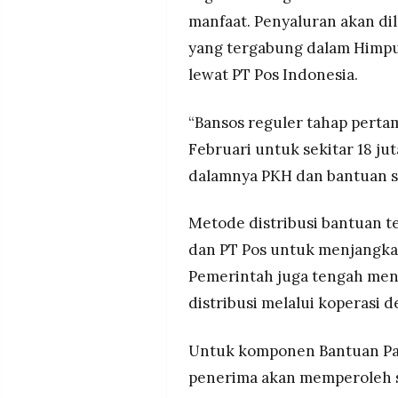
MEDIA
manfaat. Penyaluran akan d
PRAMUDITA
yang tergabung dalam Himpu
lewat PT Pos Indonesia.
©
Resolusi.co
-
“Bansos reguler tahap perta
2026
Februari untuk sekitar 18 ju
PT.
dalamnya PKH dan bantuan se
RESOLUSI
MEDIA
PRAMUDITA
Metode distribusi bantuan 
dan PT Pos untuk menjangka
Pemerintah juga tengah menu
distribusi melalui koperasi d
Untuk komponen Bantuan Pan
penerima akan memperoleh s