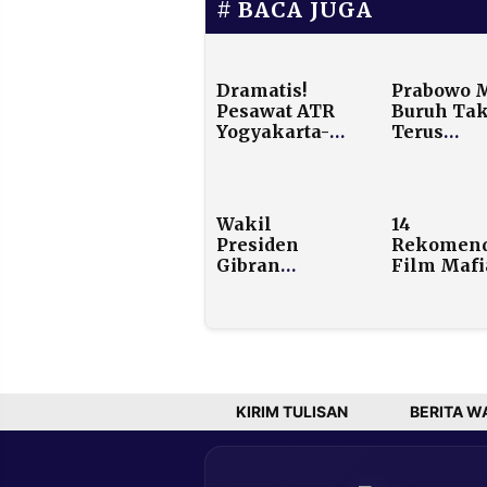
BACA JUGA
Dramatis!
Prabowo 
Pesawat ATR
Buruh Ta
Yogyakarta-
Terus
Makassar
Menuntut,
Hilang di
Sebut
Pegunungan,
Pengusah
Tim SAR
Juga Pikul
Wakil
14
Temukan
Beban Kre
Presiden
Rekomend
Serpihan
Bank
Gibran
Film Mafi
Rakabuming
dan Gangs
Raka
Terbaik
Targetkan
Sepanjan
Kontribusi
Masa
Sektor
Pariwisata
Terhadap PDB
KIRIM TULISAN
BERITA W
Meningkat di
Tahun 2026