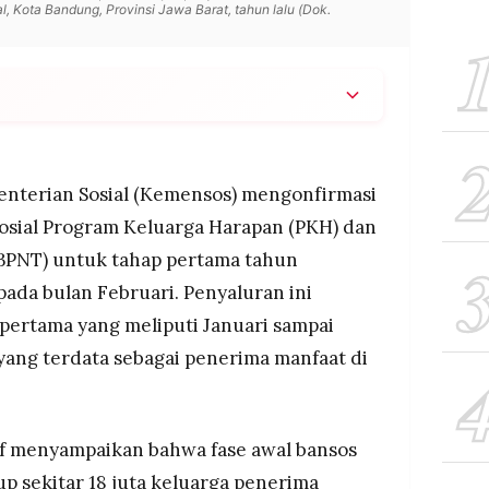
, Kota Bandung, Provinsi Jawa Barat, tahun lalu (Dok.
s mulai menyalurkan bansos PKH dan BPNT tahap
ruari untuk 18 juta keluarga penerima manfaat.
r bulan selama tiga bulan (total Rp600.000),
nterian Sosial (Kemensos) mengonfirmasi
ngga Rp750.000 per kategori keluarga.
osial Program Keluarga Harapan (PKH) dan
s penerima bantuan dengan memasukkan NIK di
BPNT) untuk tahap pertama tahun
os.
ada bulan Februari. Penyaluran ini
pertama yang meliputi Januari sampai
yang terdata sebagai penerima manfaat di
suf menyampaikan bahwa fase awal bansos
p sekitar 18 juta keluarga penerima