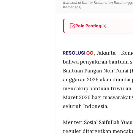
(bansos) di Kantor Kecamatan Batununggal
POLICY
WARGA
Kemensos)
INFORMASI
KIRIM
IKLAN
TULISAN
Poin Penting
(3)
PENGADUAN
TERM
OF
Pemerintah melalui Kemenso
SERVICE
pertama tahun 2026 pada Feb
BPNT diberikan Rp200.000 pe
,
Jakarta
– Keme
sedangkan PKH bervariasi hi
bahwa penyaluran bantuan s
IKUTI
Masyarakat dapat cek statu
KAMI
Bantuan Pangan Non Tunai (
layanan daring resmi Kemens
anggaran 2026 akan dimulai p
mencakup bantuan triwulan 
Maret 2026 bagi masyarakat 
seluruh Indonesia.
Menteri Sosial Saifullah Yu
©
PT.
reguler ditargetkan mencaku
RESOLUSI