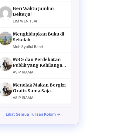
Beri Waktu Jumhur
Bekerja!
LIM WEN TJAI
Menghidupkan Buku di
Sekolah
Moh Syaiful Bahri
MBG dan Perdebatan
Publik yang Kehilangan
Argumen
ASIP IRAMA
Menolak Makan Bergizi
Gratis Sama Saja
Menolak Masa Depan
ASIP IRAMA
Lihat Semua Tulisan Kolom →