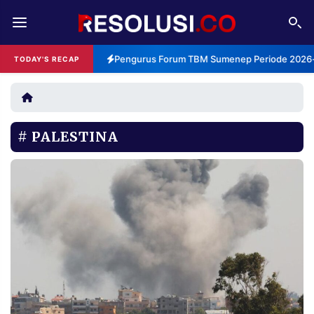
REDAKSI
TENTANG
Pengurus Forum TBM Sumenep Periode 2026-2
TODAY'S RECAP
RESOLUSI
IKLAN
TV
PALESTINA
RUBRIKASI
EDITORIAL
AKSARA
FINANSIA
PERSONA
DAERAH
NASIONAL
MANCA
SPORT
INFORMASI
PRIVACY
BERITA