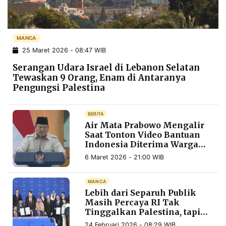
POLICY
WARGA
INFORMASI
KIRIM
IKLAN
TULISAN
MANCA
25 Maret 2026 - 08:47 WIB
PENGADUAN
TERM
OF
Serangan Udara Israel di Lebanon Selatan
SERVICE
Tewaskan 9 Orang, Enam di Antaranya
Pengungsi Palestina
IKUTI
BERITA
KAMI
Air Mata Prabowo Mengalir
Saat Tonton Video Bantuan
Indonesia Diterima Warga
Palestina
6 Maret 2026 - 21:00 WIB
MANCA
Lebih dari Separuh Publik
Masih Percaya RI Tak
Tinggalkan Palestina, tapi
©
PT.
Iuran Rp 17 Triliun Jadi
RESOLUSI
24 Februari 2026 - 08:29 WIB