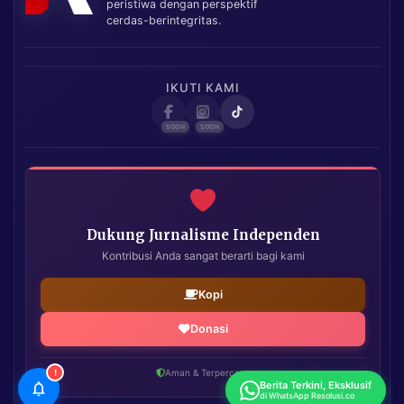
peristiwa dengan perspektif
cerdas-berintegritas.
IKUTI KAMI
Dukung Jurnalisme Independen
Kontribusi Anda sangat berarti bagi kami
Kopi
Donasi
!
Aman & Terpercaya
Berita Terkini, Eksklusif
di WhatsApp Resolusi.co