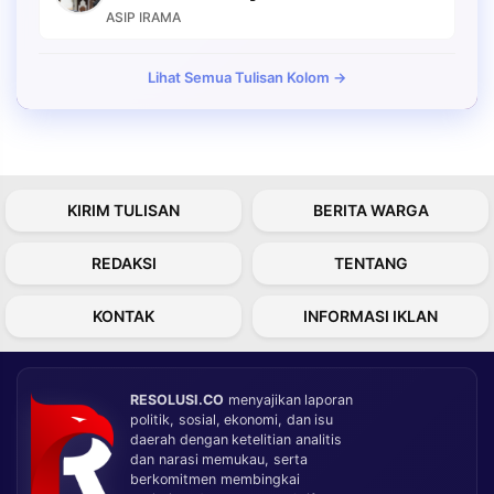
ASIP IRAMA
Lihat Semua Tulisan Kolom →
KIRIM TULISAN
BERITA WARGA
REDAKSI
TENTANG
KONTAK
INFORMASI IKLAN
RESOLUSI.CO
menyajikan laporan
politik, sosial, ekonomi, dan isu
daerah dengan ketelitian analitis
dan narasi memukau, serta
berkomitmen membingkai