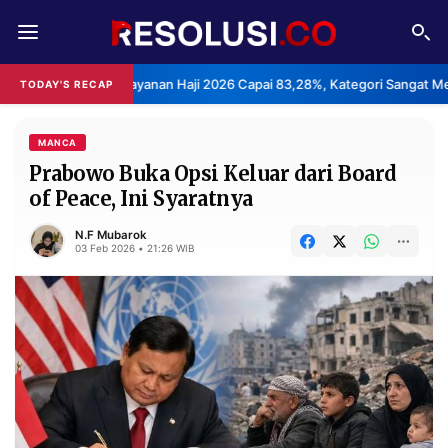
REDAKSI
TENTANG
epuasan Layanan Haji 2026 Capai 83,28%, Kategori Sangat Memuaskan.
TODAY'S RECAP
RESOLUSI
IKLAN
TV
MANCA
Prabowo Buka Opsi Keluar dari Board
of Peace, Ini Syaratnya
RUBRIKASI
EDITORIAL
AKSARA
N.F Mubarok
03 Feb 2026 • 21:26 WIB
FINANSIA
PERSONA
DAERAH
NASIONAL
MANCA
SPORT
INFORMASI
PRIVACY
BERITA