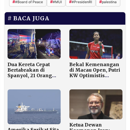
#
#
#
#
#Board of Peace
#MUI
#PresidenRI
palestina
BACA JUGA
Bekal Kemenangan
Dua Kereta Cepat
di Macau Open, Putri
Bertabrakan di
KW Optimistis
Spanyol, 21 Orang
Hadapi Malaysia
Tewas dan 73 Luka-
Open
Luka
Ketua Dewan
Amerika Serikat Sita