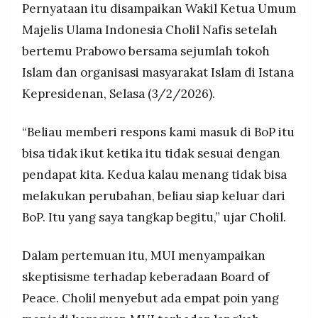
Pernyataan itu disampaikan Wakil Ketua Umum
MEDIA
tidak sesuai dan Indonesia tidak bisa melakukan
PRAMUDITA
Majelis Ulama Indonesia Cholil Nafis setelah
perubahan substantif di dalamnya.
bertemu Prabowo bersama sejumlah tokoh
Islam dan organisasi masyarakat Islam di Istana
©
Resolusi.co
Kepresidenan, Selasa (3/2/2026).
-
2026
“Beliau memberi respons kami masuk di BoP itu
PT.
RESOLUSI
bisa tidak ikut ketika itu tidak sesuai dengan
MEDIA
PRAMUDITA
pendapat kita. Kedua kalau menang tidak bisa
melakukan perubahan, beliau siap keluar dari
BoP. Itu yang saya tangkap begitu,” ujar Cholil.
Dalam pertemuan itu, MUI menyampaikan
skeptisisme terhadap keberadaan Board of
Peace. Cholil menyebut ada empat poin yang