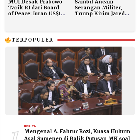
MUI Desak Prabowo
Sambil Ancam
Tarik RI dari Board
Serangan Militer,
of Peace: Iuran US$1
Trump Kirim Jared
Miliar Jadi Sorotan
Kushner ke Muscat
Negosiasi Nuklir
Iran
TERPOPULER
1
BERITA
Mengenal A. Fahrur Rozi, Kuasa Hukum
Asal Sumenep di Balik Putusan MK soal