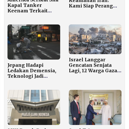
Keamanan Iran:
Kapal Tanker
Kami Siap Perang
Keenam Terkait
Panjang, AS Tidak!
Venezuela, Ekspor
Minyak Menurun
Signifikan
Israel Langgar
Jepang Hadapi
Gencatan Senjata
Ledakan Demensia,
Lagi, 12 Warga Gaza
Teknologi Jadi
Tewas dalam
Penopang Sosial dan
Serangan 24 Jam
Ekonomi
Terakhir