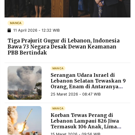
POLICY
WARGA
INFORMASI
KIRIM
IKLAN
TULISAN
MANCA
11 April 2026 - 12:32 WIB
PENGADUAN
TERM
OF
Tiga Prajurit Gugur di Lebanon, Indonesia
SERVICE
Bawa 73 Negara Desak Dewan Keamanan
PBB Bertindak
IKUTI
MANCA
KAMI
Serangan Udara Israel di
Lebanon Selatan Tewaskan 9
Orang, Enam di Antaranya
Pengungsi Palestina
25 Maret 2026 - 08:47 WIB
MANCA
Korban Tewas Perang di
Lebanon Lampaui 826 Jiwa
Termasuk 106 Anak, Lima
©
PT.
Rumah Sakit Berhenti
RESOLUSI
15 Maret 2026 - 09:56 WIB