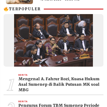
Beroperasi
MEDIA
PRAMUDITA
TERPOPULER
©
Resolusi.co
-
2026
PT.
RESOLUSI
MEDIA
PRAMUDITA
1
BERITA
Mengenal A. Fahrur Rozi, Kuasa Hukum
Asal Sumenep di Balik Putusan MK soal
MBG
BERITA
Pengurus Forum TBM Sumenep Periode