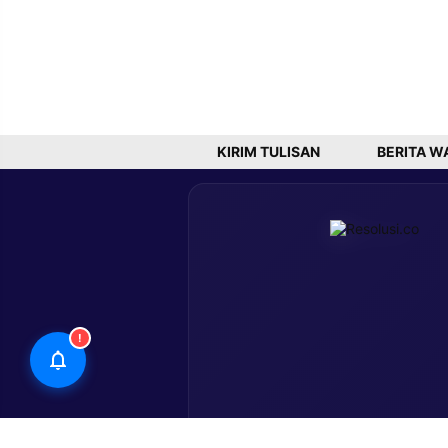
KIRIM TULISAN
BERITA W
!