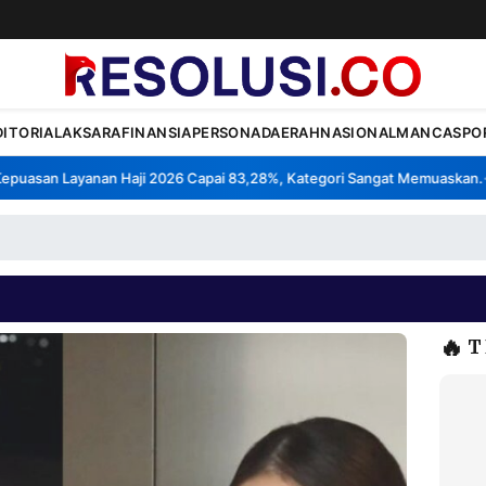
DITORIAL
AKSARA
FINANSIA
PERSONA
DAERAH
NASIONAL
MANCA
SPO
uasan Layanan Haji 2026 Capai 83,28%, Kategori Sangat Memuaskan.
K
•
🔥
T