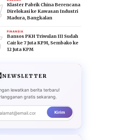
4
Klaster Pabrik China Berencana
Direlokasi ke Kawasan Industri
Madura, Bangkalan
5
FINANSIA
Bansos PKH Triwulan III Sudah
Cair ke 7 Juta KPM, Sembako ke
12 Juta KPM

NEWSLETTER
ngan lewatkan berita terbaru!
rlangganan gratis sekarang.
Kirim