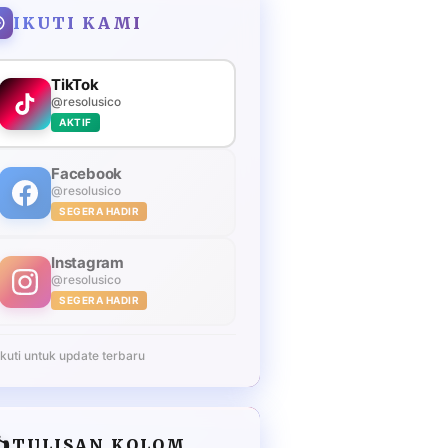
IKUTI KAMI
TikTok
@resolusico
AKTIF
Facebook
@resolusico
SEGERA HADIR
Instagram
@resolusico
SEGERA HADIR
Ikuti untuk update terbaru
️
TULISAN KOLOM