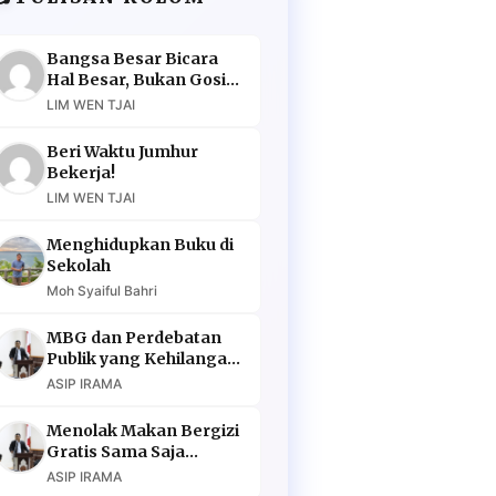
Bangsa Besar Bicara
Hal Besar, Bukan Gosip
Murahan
LIM WEN TJAI
Beri Waktu Jumhur
Bekerja!
LIM WEN TJAI
Menghidupkan Buku di
Sekolah
Moh Syaiful Bahri
MBG dan Perdebatan
Publik yang Kehilangan
Argumen
ASIP IRAMA
Menolak Makan Bergizi
Gratis Sama Saja
Menolak Masa Depan
ASIP IRAMA