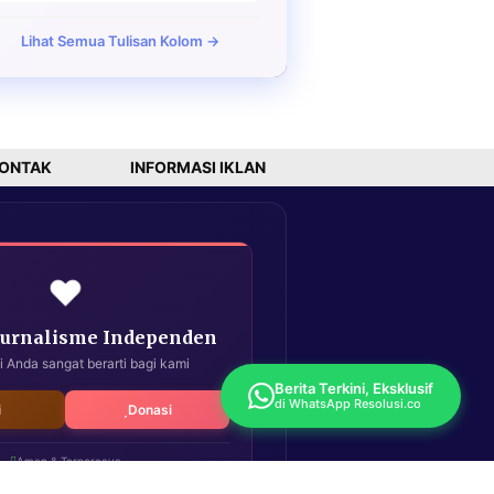
Lihat Semua Tulisan Kolom →
ONTAK
INFORMASI IKLAN
❤️
Jurnalisme Independen
i Anda sangat berarti bagi kami
Berita Terkini, Eksklusif
di WhatsApp Resolusi.co
i
Donasi
Aman & Terpercaya