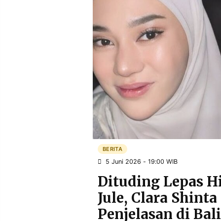
POLICY
WARGA
INFORMASI
KIRIM
IKLAN
TULISAN
PENGADUAN
TERM
OF
SERVICE
IKUTI
KAMI
BERITA
5 Juni 2026 - 19:00 WIB
Dituding Lepas H
Jule, Clara Shint
©
Penjelasan di Bal
PT.
RESOLUSI