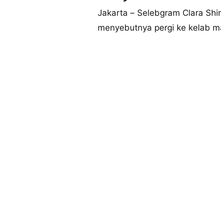
MEDIA
PRAMUDITA
Jakarta – Selebgram Clara Shin
menyebutnya pergi ke kelab 
©
Resolusi.co
-
2026
PT.
RESOLUSI
MEDIA
PRAMUDITA