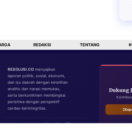
ARGA
REDAKSI
TENTANG
K
RESOLUSI.CO
menyajikan
laporan politik, sosial, ekonomi,
dan isu daerah dengan ketelitian
analitis dan narasi memukau,
Dukung 
serta berkomitmen membingkai
Kontribus
peristiwa dengan perspektif
cerdas-berintegritas.
Kop
IKUTI KAMI