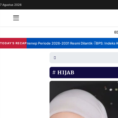
7 Agustus 2026
REDAKSI
TENTANG
RESOLUSI
IKLAN
E
TV
orum TBM Sumenep Periode 2026-2031 Resmi Dilantik
BPS: Indeks Kep
TODAY'S RECAP
•
RUBRIKASI
EDITORIAL
AKSARA
FINANSIA
PERSONA
HIJAB
DAERAH
NASIONAL
MANCA
SPORT
INFORMASI
PRIVACY
BERITA