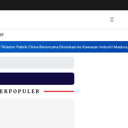
RT
laster Pabrik China Berencana Direlokasi ke Kawasan Industri Madura, B
ERPOPULER