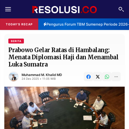
REDAKSI
TENTANG
Pengurus Forum TBM Sumenep Periode 2026-20
TODAY'S RECAP
RESOLUSI
IKLAN
TV
BERITA
Prabowo Gelar Ratas di Hambalang:
Menata Diplomasi Haji dan Menambal
RUBRIKASI
Luka Sumatra
EDITORIAL
AKSARA
Muhammad M. Khalid MD
FINANSIA
PERSONA
24 Des 2025 • 11:05 WIB
DAERAH
NASIONAL
MANCA
SPORT
INFORMASI
PRIVACY
BERITA