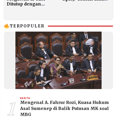
Ditutup dengan
Keanggotaan Board
Pertemuan
of Peace Gaza
Kekeluargaan di
Rumah Dubes
TERPOPULER
1
BERITA
Mengenal A. Fahrur Rozi, Kuasa Hukum
Asal Sumenep di Balik Putusan MK soal
MBG