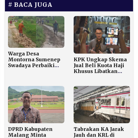
BACA JUGA
Warga Desa
KPK Ungkap Skema
Montorna Sumenep
Jual Beli Kuota Haji
Swadaya Perbaiki
Khusus Libatkan
Jalan Rusak Setelah
Asosiasi dan Biro
8 Tahun Diabaikan
Travel
Pemdes
Tabrakan KA Jarak
DPRD Kabupaten
Jauh dan KRL di
Malang Minta