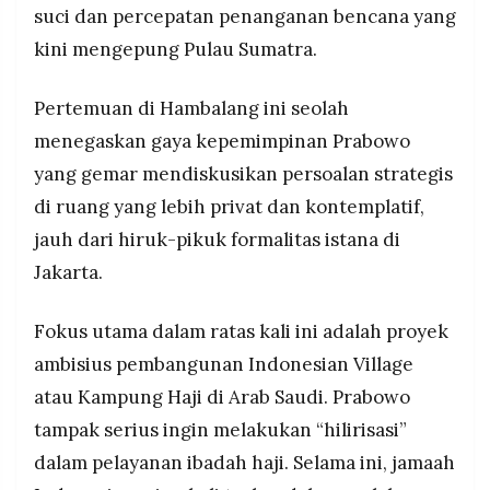
MEDIA
suci dan percepatan penanganan bencana yang
PRAMUDITA
kini mengepung Pulau Sumatra.
Pertemuan di Hambalang ini seolah
©
Resolusi.co
menegaskan gaya kepemimpinan Prabowo
-
2026
yang gemar mendiskusikan persoalan strategis
di ruang yang lebih privat dan kontemplatif,
PT.
RESOLUSI
MEDIA
jauh dari hiruk-pikuk formalitas istana di
PRAMUDITA
Jakarta.
Fokus utama dalam ratas kali ini adalah proyek
ambisius pembangunan Indonesian Village
atau Kampung Haji di Arab Saudi. Prabowo
tampak serius ingin melakukan “hilirisasi”
dalam pelayanan ibadah haji. Selama ini, jamaah