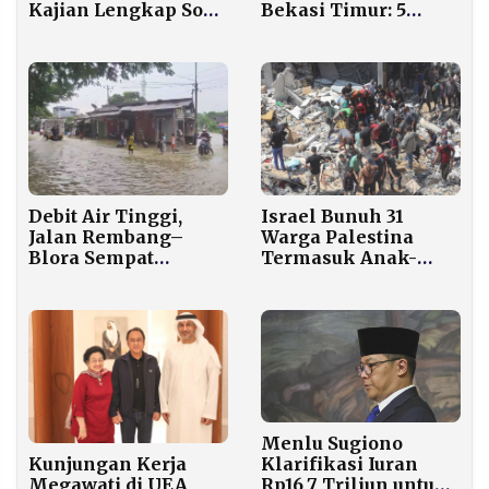
Bekasi Timur: 5
Kajian Lengkap Soal
Tewas, 3 Korban
Wacana Pemindahan
Masih Terjepit
Alun-Alun ke
Selatan Stadion
Kanjuruhan
Debit Air Tinggi,
Israel Bunuh 31
Jalan Rembang–
Warga Palestina
Blora Sempat
Termasuk Anak-
Lumpuh Akibat
anak Sehari Sebelum
Banjir
Rafah Dibuka
Menlu Sugiono
Kunjungan Kerja
Klarifikasi Iuran
Megawati di UEA
Rp16,7 Triliun untuk