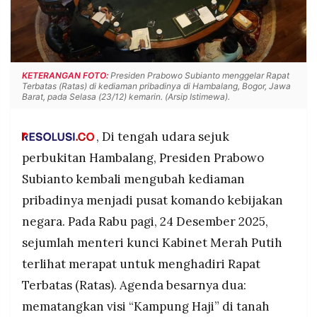
POLICY
WARGA
INFORMASI
KIRIM
IKLAN
TULISAN
PENGADUAN
TERM
KETERANGAN FOTO:
Presiden Prabowo Subianto menggelar Rapat
OF
Terbatas (Ratas) di kediaman pribadinya di Hambalang, Bogor, Jawa
SERVICE
Barat, pada Selasa (23/12) kemarin. (Arsip Istimewa).
, Di tengah udara sejuk
IKUTI
perbukitan Hambalang, Presiden Prabowo
KAMI
Subianto kembali mengubah kediaman
pribadinya menjadi pusat komando kebijakan
negara. Pada Rabu pagi, 24 Desember 2025,
sejumlah menteri kunci Kabinet Merah Putih
terlihat merapat untuk menghadiri Rapat
Terbatas (Ratas). Agenda besarnya dua:
©
mematangkan visi “Kampung Haji” di tanah
PT.
RESOLUSI