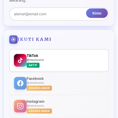
sekarang.
Kirim
IKUTI KAMI
TikTok
@resolusico
AKTIF
Facebook
@resolusico
SEGERA HADIR
Instagram
@resolusico
SEGERA HADIR