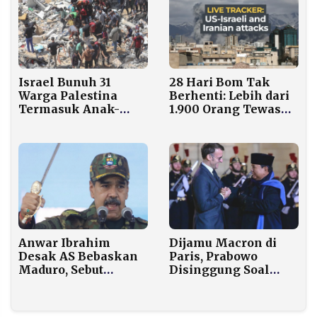
Israel Bunuh 31
28 Hari Bom Tak
Warga Palestina
Berhenti: Lebih dari
Termasuk Anak-
1.900 Orang Tewas
anak Sehari Sebelum
Akibat Serangan AS-
Rafah Dibuka
Israel ke Iran
Anwar Ibrahim
Dijamu Macron di
Desak AS Bebaskan
Paris, Prabowo
Maduro, Sebut
Disinggung Soal
Penangkapan
Dewan Perdamaian
Pelanggaran Hukum
Gaza
Internasional