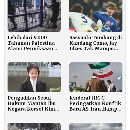
Sassuolo Tumbang di
Lebih dari 9.000
Kandang Como, Jay
Tahanan Palestina
Idzes Tak Mampu
Alami Penyiksaan di
Bendung Tren Positif
Penjara Israel
Tuan Rumah
Pengadilan Seoul
Jenderal IRGC
Hukum Mantan Ibu
Peringatkan Konflik
Negara Korsel Kim
Baru AS-Iran Hampir
Keon Hee 20 Bulan
Pasti Terjadi Seiring
Penjara karena
Perundingan yang
Korupsi
Buntu