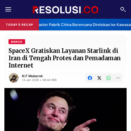
REDAKSI
TENTANG
Klaster Pabrik China Berencana Direlokasi ke Kawasan
TODAY'S RECAP
RESOLUSI
IKLAN
TV
MANCA
SpaceX Gratiskan Layanan Starlink di
Iran di Tengah Protes dan Pemadaman
RUBRIKASI
Internet
EDITORIAL
AKSARA
N.F Mubarok
FINANSIA
PERSONA
14 Jan 2026 • 09:44 WIB
DAERAH
NASIONAL
MANCA
SPORT
INFORMASI
PRIVACY
BERITA