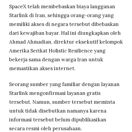
terminal Starlink di Iran dan ancaman pemerintah
MEDIA
SpaceX telah membebaskan biaya langganan
PRAMUDITA
Iran yang anggap pengguna teknologi
Starlink di Iran, sehingga orang-orang yang
pendukung demo sebagai "musuh Tuhan" yang
bisa dihukum mati
memiliki akses di negara tersebut dibebaskan
©
dari kewajiban bayar. Hal ini diungkapkan oleh
Resolusi.co
-
Ahmad Ahmadian, direktur eksekutif kelompok
2026
Amerika Serikat Holistic Resilience yang
PT.
bekerja sama dengan warga Iran untuk
RESOLUSI
MEDIA
PRAMUDITA
memastikan akses internet.
Seorang sumber yang familiar dengan layanan
Starlink mengonfirmasi layanan gratis
tersebut. Namun, sumber tersebut meminta
untuk tidak disebutkan namanya karena
informasi tersebut belum dipublikasikan
secara resmi oleh perusahaan.