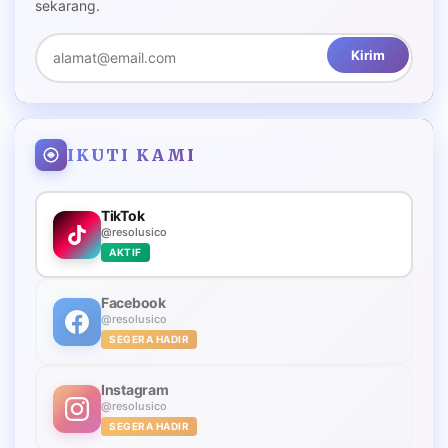
sekarang.
Kirim
IKUTI KAMI
TikTok
@resolusico
AKTIF
Facebook
@resolusico
SEGERA HADIR
Instagram
@resolusico
SEGERA HADIR