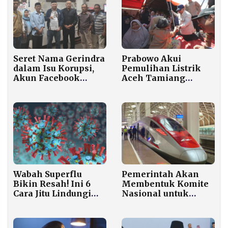
Seret Nama Gerindra
Prabowo Akui
dalam Isu Korupsi,
Pemulihan Listrik
Akun Facebook
Aceh Tamiang
“Rachel Rachel”
Belum Tuntas dan
Resmi Dipolisikan di
Minta Maaf
Polres Malang
Wabah Superflu
Pemerintah Akan
Bikin Resah! Ini 6
Membentuk Komite
Cara Jitu Lindungi
Nasional untuk
Keluarga dari Virus
Menangani Proyek
Influenza Ganas
Kereta Cepat Jakarta-
Surabaya