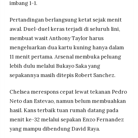
imbang 1-1.
MEDIA
PRAMUDITA
Pertandingan berlangsung ketat sejak menit
awal. Duel-duel keras terjadi di seluruh lini,
©
Resolusi.co
membuat wasit Anthony Taylor harus
-
2026
mengeluarkan dua kartu kuning hanya dalam
11 menit pertama. Arsenal membuka peluang
PT.
RESOLUSI
lebih dulu melalui Bukayo Saka yang
MEDIA
PRAMUDITA
sepakannya masih ditepis Robert Sanchez.
Chelsea merespons cepat lewat tekanan Pedro
Neto dan Estevao, namun belum membuahkan
hasil. Kans terbaik tuan rumah datang pada
menit ke-32 melalui sepakan Enzo Fernandez
yang mampu dibendung David Raya.