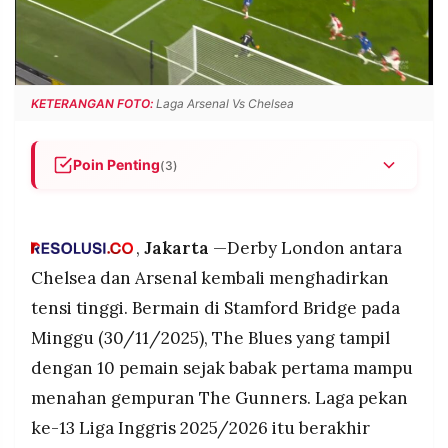
POLICY
WARGA
INFORMASI
KIRIM
IKLAN
TULISAN
KETERANGAN FOTO:
Laga Arsenal Vs Chelsea
PENGADUAN
TERM
OF
SERVICE
Poin Penting
(3)
Chelsea tahan Arsenal 1-1 meski bermain dengan
IKUTI
10 pemain setelah Moises Caicedo dikartu merah
KAMI
pada menit ke-38.
,
Jakarta
—Derby London antara
Gol terjadi di babak kedua: Chelsea unggul lewat
Chelsea dan Arsenal kembali menghadirkan
sundulan Trevoh Chalobah, dibalas Arsenal
tensi tinggi. Bermain di Stamford Bridge pada
melalui Mikel Merino.
Minggu (30/11/2025), The Blues yang tampil
Arsenal tetap puncaki klasemen dengan 30 poin,
dengan 10 pemain sejak babak pertama mampu
sementara Chelsea turun ke peringkat tiga
dengan 24 poin.
menahan gempuran The Gunners. Laga pekan
©
ke-13 Liga Inggris 2025/2026 itu berakhir
PT.
RESOLUSI