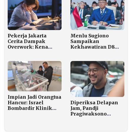
Menlu Sugiono
Pekerja Jakarta
Sampaikan
Cerita Dampak
Kekhawatiran D8
Overwork: Kena
soal Kekerasan
PCOS hingga Tak
Israel di Tepi Barat
Haid 6 Bulan
kepada Marco Rubio
Impian Jadi Orangtua
Hancur: Israel
Diperiksa Delapan
Bombardir Klinik
Jam, Pandji
Fertilitas Gaza, PBB
Pragiwaksono
Sebut Genosida
Tegaskan Tidak
Menista Agama