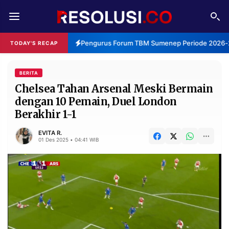
REDAKSI
TENTANG
Pengurus Forum TBM Sumenep Periode 2026-20
TODAY'S RECAP
RESOLUSI
IKLAN
TV
BERITA
Chelsea Tahan Arsenal Meski Bermain
dengan 10 Pemain, Duel London
RUBRIKASI
Berakhir 1-1
EDITORIAL
AKSARA
EVITA R.
FINANSIA
PERSONA
01 Des 2025 • 04:41 WIB
DAERAH
NASIONAL
MANCA
SPORT
INFORMASI
PRIVACY
BERITA