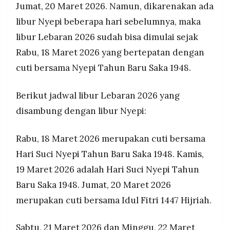
Jumat, 20 Maret 2026. Namun, dikarenakan ada
Natal, dengan cuti bersama tambahan pada 15
MEDIA
PRAMUDITA
Mei, 28 Mei, dan 24 Desember
libur Nyepi beberapa hari sebelumnya, maka
libur Lebaran 2026 sudah bisa dimulai sejak
Rabu, 18 Maret 2026 yang bertepatan dengan
©
Resolusi.co
cuti bersama Nyepi Tahun Baru Saka 1948.
-
2026
Berikut jadwal libur Lebaran 2026 yang
PT.
RESOLUSI
disambung dengan libur Nyepi:
MEDIA
PRAMUDITA
Rabu, 18 Maret 2026 merupakan cuti bersama
Hari Suci Nyepi Tahun Baru Saka 1948. Kamis,
19 Maret 2026 adalah Hari Suci Nyepi Tahun
Baru Saka 1948. Jumat, 20 Maret 2026
merupakan cuti bersama Idul Fitri 1447 Hijriah.
Sabtu, 21 Maret 2026 dan Minggu, 22 Maret