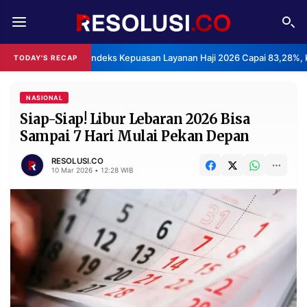
REDAKSI
TENTANG
BPS: Indeks Kepuasan Layanan Haji 2026 Capai 83,28%, 
TODAY'S RECAP
RESOLUSI
IKLAN
TV
NASIONAL
Siap-Siap! Libur Lebaran 2026 Bisa
Sampai 7 Hari Mulai Pekan Depan
RUBRIKASI
EDITORIAL
AKSARA
RESOLUSI.CO
10 Mar 2026 • 12:28 WIB
FINANSIA
PERSONA
DAERAH
NASIONAL
MANCA
SPORT
INFORMASI
PRIVACY
BERITA