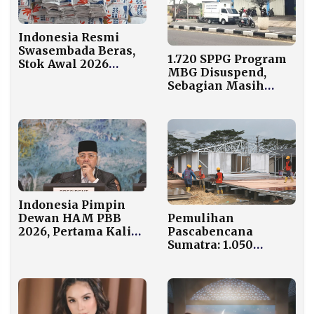
Indonesia Resmi
Swasembada Beras,
1.720 SPPG Program
Stok Awal 2026
MBG Disuspend,
Tembus 12,5 Juta Ton
Sebagian Masih
Terima Insentif,
Istana Minta Dibuka
ke Publik
Indonesia Pimpin
Pemulihan
Dewan HAM PBB
Pascabencana
2026, Pertama Kali
Sumatra: 1.050
dalam Sejarah 20
Hunian Sementara
Tahun
Sudah Dibangun di
Tiga Provinsi