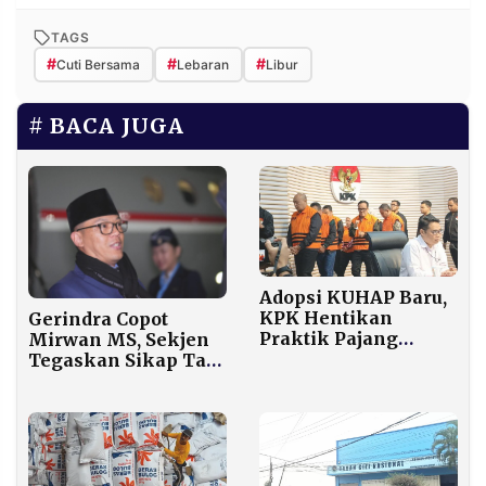
TAGS
#
#
#
Cuti Bersama
Lebaran
Libur
BACA JUGA
Adopsi KUHAP Baru,
KPK Hentikan
Gerindra Copot
Praktik Pajang
Mirwan MS, Sekjen
Tersangka Korupsi
Tegaskan Sikap Tak
di Konferensi Pers
Terpuji di Tengah
Bencana