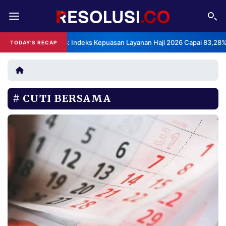
REDAKSI
TENTANG
BPS: Indeks Kepuasan Layanan Haji 2026 Capai 83,28%
TODAY'S RECAP
RESOLUSI
IKLAN
TV
CUTI BERSAMA
RUBRIKASI
EDITORIAL
AKSARA
FINANSIA
PERSONA
DAERAH
NASIONAL
MANCA
SPORT
INFORMASI
PRIVACY
BERITA