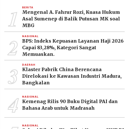
MEDIA
1
PRAMUDITA
BERITA
Mengenal A. Fahrur Rozi, Kuasa Hukum
Asal Sumenep di Balik Putusan MK soal
MBG
©
Resolusi.co
2
NASIONAL
-
BPS: Indeks Kepuasan Layanan Haji 2026
2026
Capai 83,28%, Kategori Sangat
Memuaskan.
PT.
RESOLUSI
MEDIA
3
PRAMUDITA
DAERAH
Klaster Pabrik China Berencana
Direlokasi ke Kawasan Industri Madura,
Bangkalan
4
NASIONAL
Kemenag Rilis 90 Buku Digital PAI dan
Bahasa Arab untuk Madrasah
NASIONAL