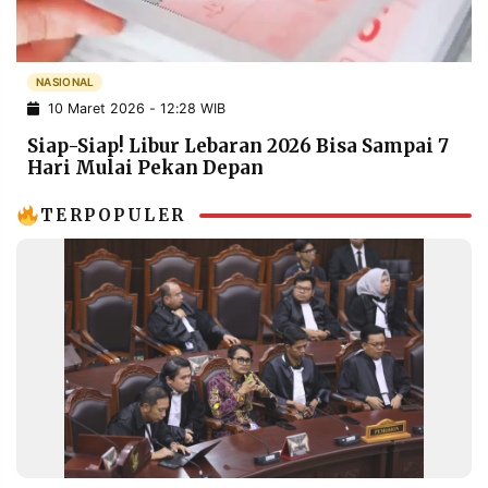
POLICY
WARGA
INFORMASI
KIRIM
IKLAN
TULISAN
NASIONAL
10 Maret 2026 - 12:28 WIB
PENGADUAN
TERM
OF
Siap-Siap! Libur Lebaran 2026 Bisa Sampai 7
SERVICE
Hari Mulai Pekan Depan
TERPOPULER
IKUTI
KAMI
©
PT.
RESOLUSI