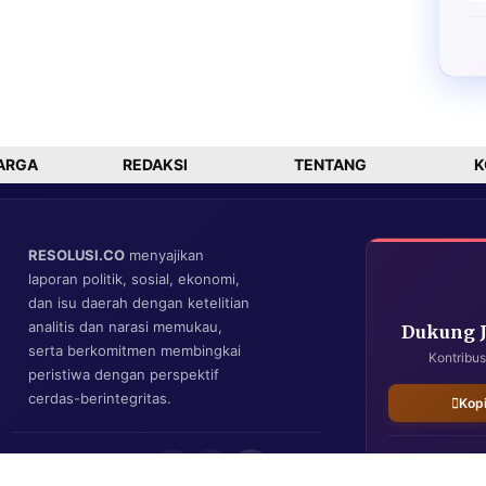
ARGA
REDAKSI
TENTANG
K
RESOLUSI.CO
menyajikan
laporan politik, sosial, ekonomi,
dan isu daerah dengan ketelitian
analitis dan narasi memukau,
Dukung 
serta berkomitmen membingkai
Kontribus
peristiwa dengan perspektif
cerdas-berintegritas.
Kop
IKUTI KAMI