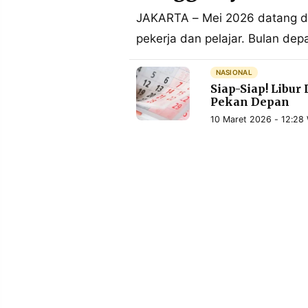
MEDIA
PRAMUDITA
JAKARTA – Mei 2026 datang d
pekerja dan pelajar. Bulan de
©
NASIONAL
Resolusi.co
Siap-Siap! Libur
-
2026
Pekan Depan
10 Maret 2026 - 12:28
PT.
RESOLUSI
MEDIA
PRAMUDITA