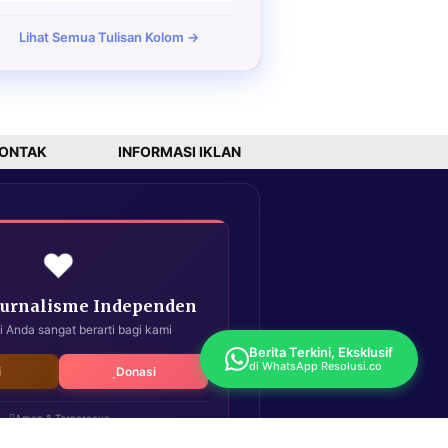
Lihat Semua Tulisan Kolom →
ONTAK
INFORMASI IKLAN
❤️
Jurnalisme Independen
i Anda sangat berarti bagi kami
Berita Terkini, Eksklusif
di WhatsApp Resolusi.co
i
Donasi
Aman & Terpercaya