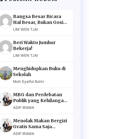
Bangsa Besar Bicara
Hal Besar, Bukan Gosip
Murahan
LIM WEN TJAI
Beri Waktu Jumhur
Bekerja!
LIM WEN TJAI
Menghidupkan Buku di
Sekolah
Moh Syaiful Bahri
MBG dan Perdebatan
Publik yang Kehilangan
Argumen
ASIP IRAMA
Menolak Makan Bergizi
Gratis Sama Saja
Menolak Masa Depan
ASIP IRAMA