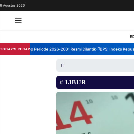
8 Agustus 2026
REDAKSI
TENTANG
RESOLUSI
IKLAN
E
TV
TBM Sumenep Periode 2026-2031 Resmi Dilantik
BPS: Indeks Kepuasan
TODAY'S RECAP
•
RUBRIKASI
EDITORIAL
AKSARA
FINANSIA
PERSONA
LIBUR
DAERAH
NASIONAL
MANCA
SPORT
INFORMASI
PRIVACY
BERITA