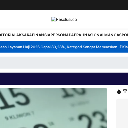
DITORIAL
AKSARA
FINANSIA
PERSONA
DAERAH
NASIONAL
MANCA
SPO
 Layanan Haji 2026 Capai 83,28%, Kategori Sangat Memuaskan.
Klaste
•
🔥
T