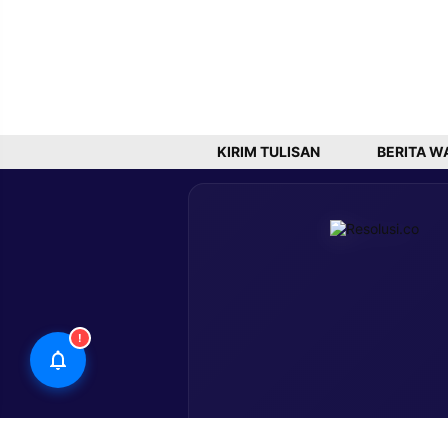
KIRIM TULISAN
BERITA W
!