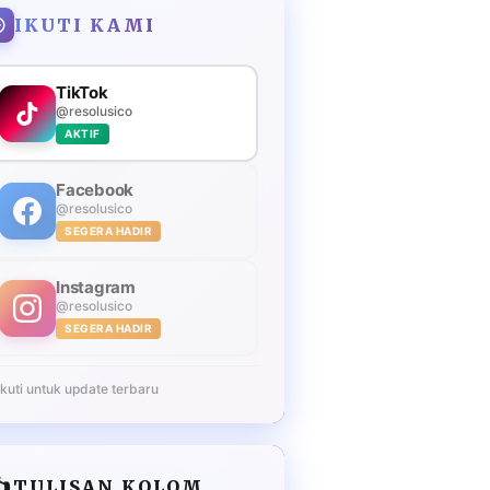
IKUTI KAMI
TikTok
@resolusico
AKTIF
Facebook
@resolusico
SEGERA HADIR
Instagram
@resolusico
SEGERA HADIR
Ikuti untuk update terbaru
️
TULISAN KOLOM