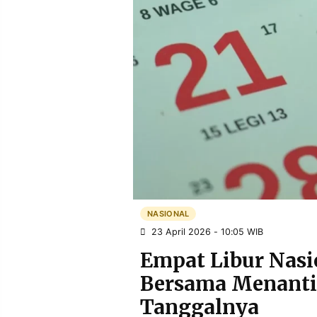
POLICY
WARGA
INFORMASI
KIRIM
IKLAN
TULISAN
PENGADUAN
TERM
OF
SERVICE
IKUTI
KAMI
NASIONAL
23 April 2026 - 10:05 WIB
Empat Libur Nasi
Bersama Menanti 
©
Tanggalnya
PT.
RESOLUSI