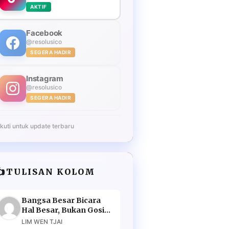
AKTIF
Facebook
@resolusico
SEGERA HADIR
Instagram
@resolusico
SEGERA HADIR
Ikuti untuk update terbaru
️
TULISAN KOLOM
Bangsa Besar Bicara
Hal Besar, Bukan Gosip
Murahan
LIM WEN TJAI