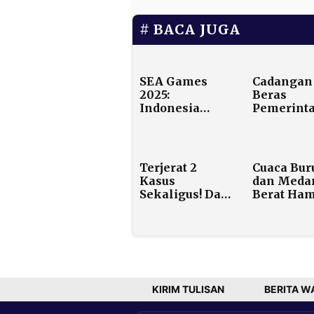
BACA JUGA
SEA Games
Cadangan
2025:
Beras
Indonesia
Pemerint
Amankan 80
Ditarget 4
Medali Emas,
Ton, Bulo
Kukuh di
Serap 2,5 J
Peringkat Dua
Ton saat
Terjerat 2
Cuaca Bur
Panen Ra
Kasus
dan Meda
Sekaligus! Dari
Berat Ham
OTT Jual Beli
Pencarian
Jabatan, Bupati
Pesawat A
Pati Kini
Maros
Tersangka
Suap Proyek
Kereta
KIRIM TULISAN
BERITA W