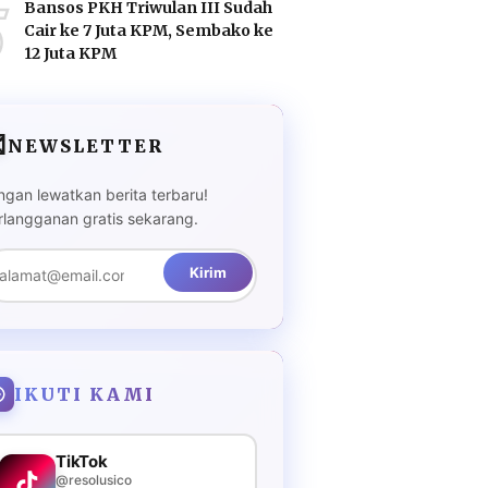
5
Bansos PKH Triwulan III Sudah
Cair ke 7 Juta KPM, Sembako ke
12 Juta KPM

NEWSLETTER
ngan lewatkan berita terbaru!
rlangganan gratis sekarang.
Kirim
IKUTI KAMI
TikTok
@resolusico