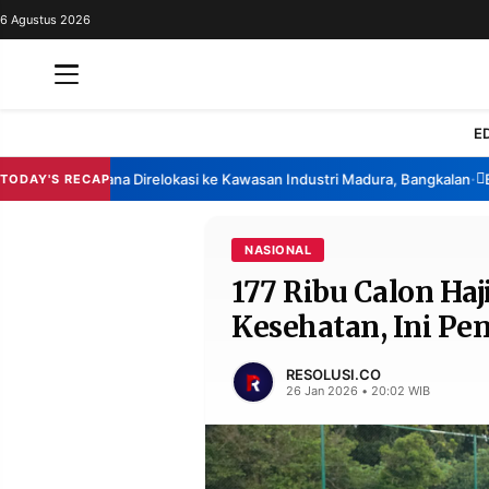
6 Agustus 2026
REDAKSI
TENTANG
RESOLUSI
IKLAN
E
TV
hina Berencana Direlokasi ke Kawasan Industri Madura, Bangkalan
Banso
TODAY'S RECAP
•
RUBRIKASI
EDITORIAL
AKSARA
NASIONAL
177 Ribu Calon Ha
FINANSIA
PERSONA
Kesehatan, Ini P
DAERAH
NASIONAL
MANCA
SPORT
RESOLUSI.CO
26 Jan 2026 • 20:02 WIB
INFORMASI
PRIVACY
BERITA