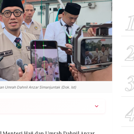
dan Umrah Dahnil Anzar Simanjuntak (Dok. Ist)
 jamaah haji Indonesia tahun 2026 masuk kategori
ena berusia di atas 60 tahun atau memiliki penyakit
 Menteri Haji dan Umrah Dahnil Anzar