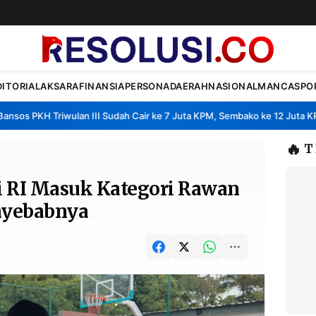
DITORIAL
AKSARA
FINANSIA
PERSONA
DAERAH
NASIONAL
MANCA
SPO
s PKH Triwulan III Sudah Cair ke 7 Juta KPM, Sembako ke 12 Juta KPM
•
🔥
T
ji RI Masuk Kategori Rawan
enyebabnya