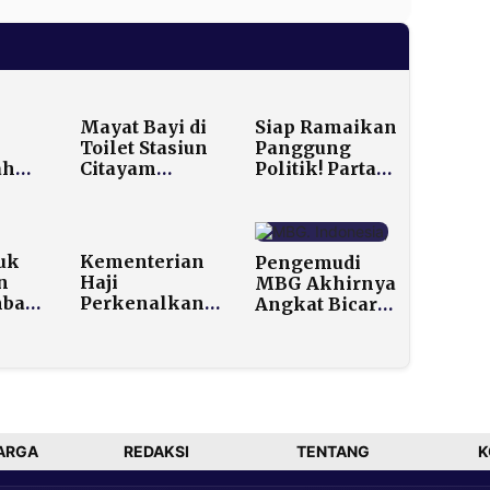
Mayat Bayi di
Siap Ramaikan
Toilet Stasiun
Panggung
ah
Citayam
Politik! Partai
 Juta
Ternyata
Gema Bangsa
g
Dibunuh
Deklarasi
uta
Ibunya, Polisi
dengan 38
Ungkap Motif
DPW dan 514
uk
Kementerian
Pengemudi
ya
Tragis
DPD
n
Haji
MBG Akhirnya
bat
Perkenalkan
Angkat Bicara
Seragam Baru
soal Insiden
TR di
untuk Petugas
Cilincing
Penyelenggara
Haji 2026
ARGA
REDAKSI
TENTANG
K