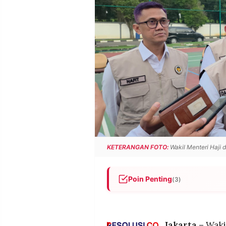
POLICY
WARGA
INFORMASI
KIRIM
IKLAN
TULISAN
PENGADUAN
TERM
OF
SERVICE
IKUTI
KAMI
KETERANGAN FOTO:
Wakil Menteri Haji 
Poin Penting
(3)
Sekitar 177.000 dari 221.000
berisiko tinggi kesehatan kar
©
PT.
penyerta
,
Jakarta –
Wakil
RESOLUSI