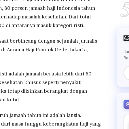
m jamaah haji disebabkan masa tunggu
 80 persen jamaah haji Indonesia tahun
 26,4 tahun dengan antrean mencapai 5,6 juta
 terhadap masalah kesehatan. Dari total
00 di antaranya masuk kategori risti.
 petugas dan menghimbau jamaah untuk menjaga
 serta tidak memaksakan diri saat beribadah di

saat berbincang dengan sejumlah jurnalis
i di Asrama Haji Pondok Gede, Jakarta,
Ja
Be
sti adalah jamaah berusia lebih dari 60
 kesehatan khusus seperti penyakit
eka tetap diizinkan berangkat dengan
au ketat.
ruh jamaah tahun ini adalah lansia.
s dari masa tunggu keberangkatan haji yang