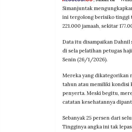
MEDIA
Tingginya angka lansia dala
PRAMUDITA
Simanjuntak mengungkapkan,
keberangkatan yang mencapai
ini tergolong berisiko tinggi
orang
221.000 jamaah, sekitar 177.0
Kemenag mengerahkan 4.418
©
kesehatan, rutin berolahraga,
Resolusi.co
-
Tanah Suci
Data itu disampaikan Dahnil 
2026
di sela pelatihan petugas haj
PT.
Senin (26/1/2026).
RESOLUSI
MEDIA
PRAMUDITA
Mereka yang dikategorikan ri
tahun atau memiliki kondisi
penyerta. Meski begitu, mer
catatan kesehatannya dipant
Sebanyak 25 persen dari selu
Tingginya angka ini tak lepa