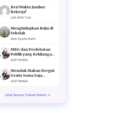
Beri Waktu Jumhur
Bekerja!
LIM WEN TJAI
Menghidupkan Buku di
Sekolah
Moh Syaiful Bahri
MBG dan Perdebatan
Publik yang Kehilangan
Argumen
ASIP IRAMA
Menolak Makan Bergizi
Gratis Sama Saja
Menolak Masa Depan
ASIP IRAMA
Lihat Semua Tulisan Kolom →