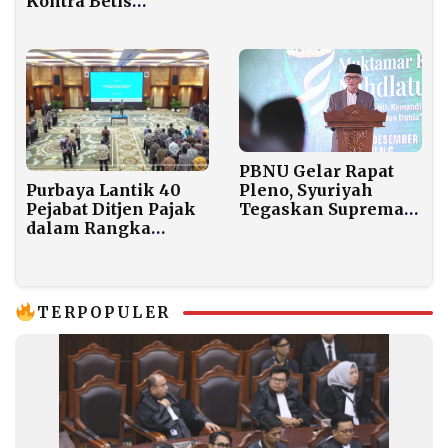
Kontra Betis
Berakhir Banjir Gol
PBNU Gelar Rapat
Purbaya Lantik 40
Pleno, Syuriyah
Pejabat Ditjen Pajak
Tegaskan Supremasi
dalam Rangka
dan Siapkan
Pembenahan
Penunjukan Pj
Organisasi
Ketum
TERPOPULER