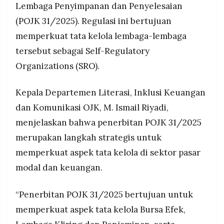
Lembaga Penyimpanan dan Penyelesaian
MEDIA
benturan kepentingan, audit internal-eksternal,
PRAMUDITA
(POJK 31/2025). Regulasi ini bertujuan
manajemen risiko, keamanan TI, serta kewajiban
strategi anti-fraud dan anti-penyuapan
memperkuat tata kelola lembaga-lembaga
POJK 31/2025 mencabut Pasal 5, 31, dan 48 dari
tersebut sebagai Self-Regulatory
©
POJK Nomor 58, 59, dan 60 Tahun 2016,
Resolusi.co
Organizations (SRO).
-
dengan masa transisi 6 bulan untuk pemenuhan
2026
ketentuan teknis agar SRO dapat melakukan
penyesuaian internal
Kepala Departemen Literasi, Inklusi Keuangan
PT.
RESOLUSI
dan Komunikasi OJK, M. Ismail Riyadi,
MEDIA
PRAMUDITA
menjelaskan bahwa penerbitan POJK 31/2025
merupakan langkah strategis untuk
memperkuat aspek tata kelola di sektor pasar
modal dan keuangan.
“Penerbitan POJK 31/2025 bertujuan untuk
memperkuat aspek tata kelola Bursa Efek,