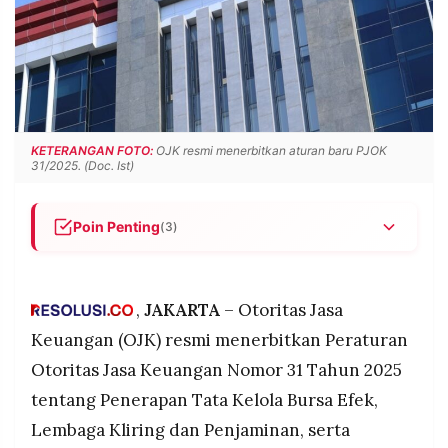
POLICY
WARGA
INFORMASI
KIRIM
IKLAN
TULISAN
PENGADUAN
TERM
OF
SERVICE
KETERANGAN FOTO:
OJK resmi menerbitkan aturan baru PJOK
31/2025. (Doc. Ist)
IKUTI
Poin Penting
(3)
KAMI
OJK menerbitkan POJK 31/2025 yang berlaku
sejak 3 Desember 2025 untuk memperkuat tata
kelola Bursa Efek, Lembaga Kliring dan
,
JAKARTA
– Otoritas Jasa
Penjaminan, serta Lembaga Penyimpanan dan
Keuangan (OJK) resmi menerbitkan Peraturan
Penyelesaian sebagai SRO di tengah perluasan
Otoritas Jasa Keuangan Nomor 31 Tahun 2025
peran mereka di pasar modal, derivatif
keuangan, dan bursa karbon
tentang Penerapan Tata Kelola Bursa Efek,
©
Regulasi mencakup 13 poin pengaturan termasuk
Lembaga Kliring dan Penjaminan, serta
PT.
tugas direksi dan komisaris, penanganan
RESOLUSI