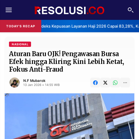
REDAKSI
TENTANG
BPS: Indeks Kepuasan Layanan Haji 2026 Capai 83,28%, Ka
TODAY'S RECAP
RESOLUSI
IKLAN
TV
NASIONAL
Aturan Baru OJK! Pengawasan Bursa
Efek hingga Kliring Kini Lebih Ketat,
RUBRIKASI
Fokus Anti-Fraud
EDITORIAL
AKSARA
N.F Mubarok
FINANSIA
PERSONA
13 Jan 2026 • 14:55 WIB
DAERAH
NASIONAL
MANCA
SPORT
INFORMASI
PRIVACY
BERITA