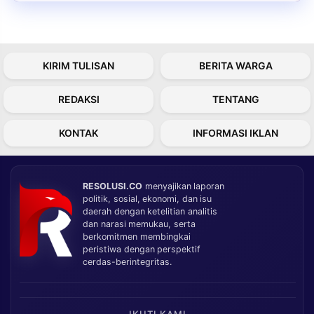
KIRIM TULISAN
BERITA WARGA
REDAKSI
TENTANG
KONTAK
INFORMASI IKLAN
RESOLUSI.CO
menyajikan laporan
politik, sosial, ekonomi, dan isu
daerah dengan ketelitian analitis
dan narasi memukau, serta
berkomitmen membingkai
peristiwa dengan perspektif
cerdas-berintegritas.
IKUTI KAMI