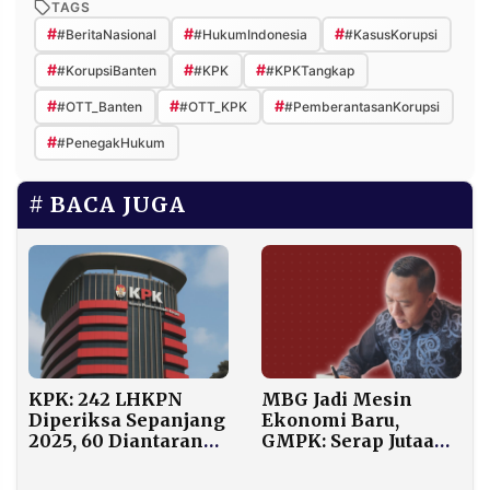
TAGS
#
#
#
#BeritaNasional
#HukumIndonesia
#KasusKorupsi
#
#
#
#KorupsiBanten
#KPK
#KPKTangkap
#
#
#
#OTT_Banten
#OTT_KPK
#PemberantasanKorupsi
#
#PenegakHukum
BACA JUGA
MBG Jadi Mesin
KPK: 242 LHKPN
Ekonomi Baru,
Diperiksa Sepanjang
GMPK: Serap Jutaan
2025, 60 Diantaranya
Tenaga Kerja dan
Terindikasi Korupsi
Jamin Pasar Petani