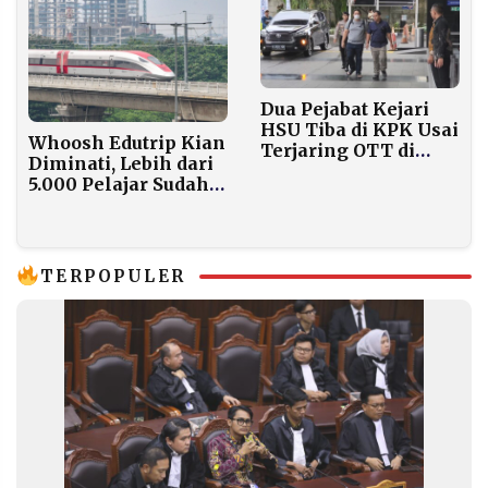
Papua
Dua Pejabat Kejari
HSU Tiba di KPK Usai
Whoosh Edutrip Kian
Terjaring OTT di
Diminati, Lebih dari
Kalsel
5.000 Pelajar Sudah
Ikuti Program
Edukasi Kereta Cepat
TERPOPULER