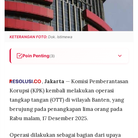
POLICY
WARGA
INFORMASI
KIRIM
IKLAN
TULISAN
PENGADUAN
TERM
KETERANGAN FOTO:
Dok. Istimewa
OF
SERVICE
Poin Penting
(3)
KPK melakukan operasi tangkap tangan di
IKUTI
KAMI
Banten dan mengamankan lima orang.
,
Jakarta
— Komisi Pemberantasan
Sejumlah pihak yang ditangkap diduga
merupakan oknum penegak hukum.
Korupsi (KPK) kembali melakukan operasi
KPK masih mendalami kasus dan akan
tangkap tangan (OTT) di wilayah Banten, yang
menentukan status hukum dalam 1×24 jam.
berujung pada penangkapan lima orang pada
Rabu malam, 17 Desember 2025.
©
PT.
Operasi dilakukan sebagai bagian dari upaya
RESOLUSI