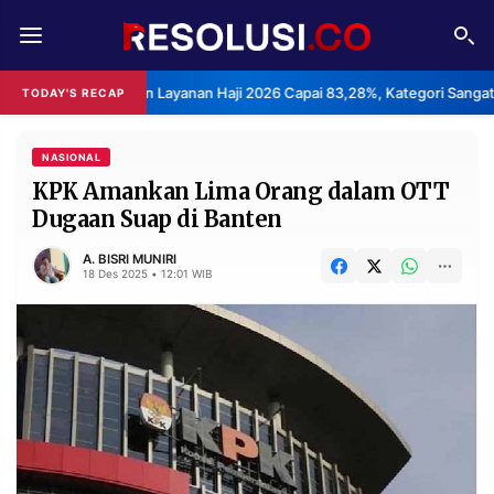
REDAKSI
TENTANG
Kepuasan Layanan Haji 2026 Capai 83,28%, Kategori Sangat Memuaskan.
TODAY'S RECAP
RESOLUSI
IKLAN
TV
NASIONAL
KPK Amankan Lima Orang dalam OTT
Dugaan Suap di Banten
RUBRIKASI
EDITORIAL
AKSARA
A. BISRI MUNIRI
18 Des 2025 • 12:01 WIB
FINANSIA
PERSONA
DAERAH
NASIONAL
MANCA
SPORT
INFORMASI
PRIVACY
BERITA