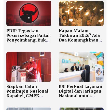
Lokal
PDIP Tegaskan
Kapan Malam
Posisi sebagai Partai
Takbiran 2026? Ada
Penyeimbang, Bukan
Dua Kemungkinan
Koalisi Prabowo dan
Tanggal, Ini
Bukan Oposisi
Penjelasannya
BSI Perkuat Layanan
Siapkan Calon
Digital dan Jaringan
Pemimpin Nasional
Nasional untuk
Kapabel, GMPK
Dukung Pelunasan
Samakan Frekuensi
Haji Tahap I
Pemikiran Kader
dari Aceh hingga