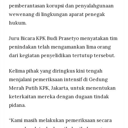
MEDIA
pemberantasan korupsi dan penyalahgunaan
PRAMUDITA
wewenang di lingkungan aparat penegak
hukum.
©
Resolusi.co
Juru Bicara KPK Budi Prasetyo menyatakan tim
-
2026
penindakan telah mengamankan lima orang
PT.
dari kegiatan penyelidikan tertutup tersebut.
RESOLUSI
MEDIA
PRAMUDITA
Kelima pihak yang diringkus kini tengah
menjalani pemeriksaan intensif di Gedung
Merah Putih KPK, Jakarta, untuk menentukan
keterkaitan mereka dengan dugaan tindak
pidana.
“Kami masih melakukan pemeriksaan secara