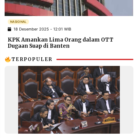
POLICY
WARGA
INFORMASI
KIRIM
IKLAN
TULISAN
NASIONAL
18 Desember 2025 - 12:01 WIB
PENGADUAN
TERM
OF
KPK Amankan Lima Orang dalam OTT
SERVICE
Dugaan Suap di Banten
TERPOPULER
IKUTI
KAMI
©
PT.
RESOLUSI