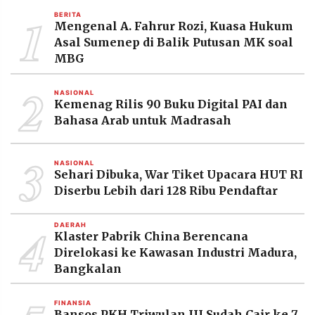
MEDIA
1
BERITA
PRAMUDITA
Mengenal A. Fahrur Rozi, Kuasa Hukum
Asal Sumenep di Balik Putusan MK soal
MBG
©
2
Resolusi.co
-
NASIONAL
2026
Kemenag Rilis 90 Buku Digital PAI dan
Bahasa Arab untuk Madrasah
PT.
RESOLUSI
MEDIA
3
PRAMUDITA
NASIONAL
Sehari Dibuka, War Tiket Upacara HUT RI
Diserbu Lebih dari 128 Ribu Pendaftar
4
DAERAH
Klaster Pabrik China Berencana
Direlokasi ke Kawasan Industri Madura,
Bangkalan
FINANSIA
Bansos PKH Triwulan III Sudah Cair ke 7