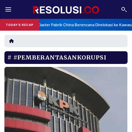
REDAKSI
TENTANG
Klaster Pabrik China Berencana Direlokasi ke Kawas
TODAY'S RECAP
RESOLUSI
IKLAN
TV
#PEMBERANTASANKORUPSI
RUBRIKASI
EDITORIAL
AKSARA
FINANSIA
PERSONA
DAERAH
NASIONAL
MANCA
SPORT
INFORMASI
PRIVACY
BERITA