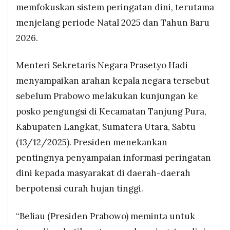
memfokuskan sistem peringatan dini, terutama
MEDIA
Dampak tidak langsung hingga 14 Desember
PRAMUDITA
2025 berupa hujan sedang-lebat dan angin
menjelang periode Natal 2025 dan Tahun Baru
kencang, meski potensi Bibit Siklon 92S dan 93S
2026.
menjadi siklon tropis penuh dinilai rendah dalam
24 jam ke depan.
©
Resolusi.co
Menteri Sekretaris Negara Prasetyo Hadi
-
2026
menyampaikan arahan kepala negara tersebut
sebelum Prabowo melakukan kunjungan ke
PT.
RESOLUSI
MEDIA
posko pengungsi di Kecamatan Tanjung Pura,
PRAMUDITA
Kabupaten Langkat, Sumatera Utara, Sabtu
(13/12/2025). Presiden menekankan
pentingnya penyampaian informasi peringatan
dini kepada masyarakat di daerah-daerah
berpotensi curah hujan tinggi.
“Beliau (Presiden Prabowo) meminta untuk