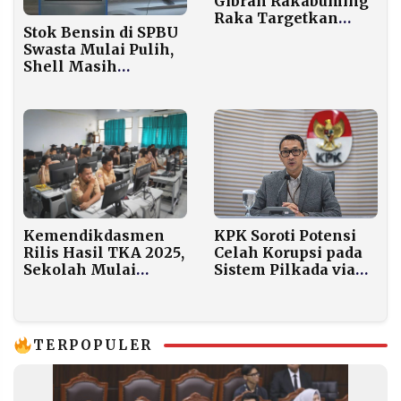
Gibran Rakabuming
Raka Targetkan
Stok Bensin di SPBU
Kontribusi Sektor
Swasta Mulai Pulih,
Pariwisata Terhadap
Shell Masih
PDB Meningkat di
Finalisasi Pasokan
Tahun 2026
Kemendikdasmen
KPK Soroti Potensi
Rilis Hasil TKA 2025,
Celah Korupsi pada
Sekolah Mulai
Sistem Pilkada via
Verifikasi Nilai
DPRD
TERPOPULER