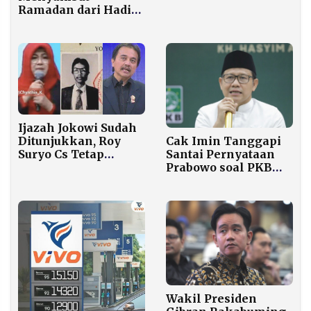
Spekulasi Reshuffle
Ramadan dari Hadis:
Kabinet
Mana yang Paling
Sahih untuk
Diamalkan?
Ijazah Jokowi Sudah
Ditunjukkan, Roy
Cak Imin Tanggapi
Suryo Cs Tetap
Santai Pernyataan
Tersangka!
Prabowo soal PKB
Perlu Diawasi
Wakil Presiden