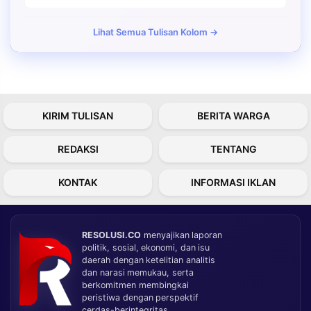
Lihat Semua Tulisan Kolom →
KIRIM TULISAN
BERITA WARGA
REDAKSI
TENTANG
KONTAK
INFORMASI IKLAN
RESOLUSI.CO
menyajikan laporan
politik, sosial, ekonomi, dan isu
daerah dengan ketelitian analitis
dan narasi memukau, serta
berkomitmen membingkai
peristiwa dengan perspektif
cerdas-berintegritas.