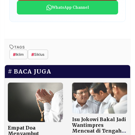
WhatsApp Channel
TAGS
#
#
Iklim
Siklus
BACA JUGA
Isu Jokowi Bakal Jadi
Wantimpres
Empat Doa
Mencuat di Tengah
Menyambut