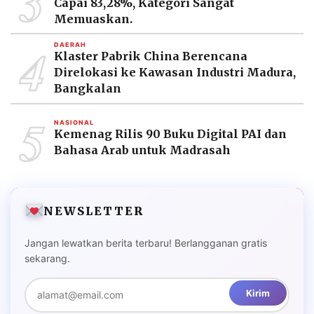
3
Capai 83,28%, Kategori Sangat
Memuaskan.
4
DAERAH
Klaster Pabrik China Berencana
Direlokasi ke Kawasan Industri Madura,
Bangkalan
5
NASIONAL
Kemenag Rilis 90 Buku Digital PAI dan
Bahasa Arab untuk Madrasah
NEWSLETTER
Jangan lewatkan berita terbaru! Berlangganan gratis
sekarang.
Kirim