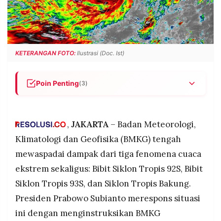
POLICY
WARGA
INFORMASI
KIRIM
IKLAN
TULISAN
PENGADUAN
TERM
KETERANGAN FOTO:
Ilustrasi (Doc. Ist)
OF
SERVICE
Poin Penting
(3)
BMKG mewaspadai tiga fenomena siklon
IKUTI
sekaligus: Siklon Tropis Bakung (kategori 2,
KAMI
kecepatan 75 km/jam), Bibit Siklon 93S (selatan
,
JAKARTA
– Badan Meteorologi,
Jawa Timur), dan Bibit Siklon 92S (barat
Klimatologi dan Geofisika (BMKG) tengah
Bengkulu) yang mengancam berbagai wilayah
mewaspadai dampak dari tiga fenomena cuaca
Indonesia.
ekstrem sekaligus: Bibit Siklon Tropis 92S, Bibit
Presiden Prabowo instruksikan BMKG fokus pada
peringatan dini di daerah berpotensi curah hujan
Siklon Tropis 93S, dan Siklon Tropis Bakung.
tinggi menjelang Natal dan Tahun Baru 2026,
Presiden Prabowo Subianto merespons situasi
terutama untuk wilayah Bengkulu, Lampung,
©
ini dengan menginstruksikan BMKG
Sumbar, Jatim, Bali, dan NTB.
PT.
RESOLUSI