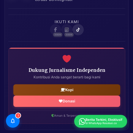
IKUTI KAMI
Dukung Jurnalisme Independen
Kontribusi Anda sangat berarti bagi kami
Kopi
Donasi
!
Aman & Terpercaya
Berita Terkini, Eksklusif
di WhatsApp Resolusi.co