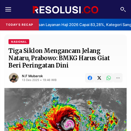
REDAKSI
TENTANG
epuasan Layanan Haji 2026 Capai 83,28%, Kategori Sangat Memuaskan.
TODAY'S RECAP
RESOLUSI
IKLAN
TV
NASIONAL
Tiga Siklon Mengancam Jelang
Nataru, Prabowo: BMKG Harus Giat
RUBRIKASI
Beri Peringatan Dini
EDITORIAL
AKSARA
N.F Mubarok
FINANSIA
PERSONA
13 Des 2025 • 19:46 WIB
DAERAH
NASIONAL
MANCA
SPORT
INFORMASI
PRIVACY
BERITA