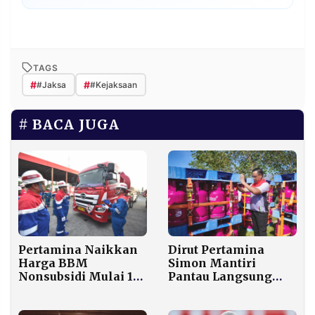
TAGS
#
#
#Jaksa
#Kejaksaan
BACA JUGA
Dirut Pertamina
Pertamina Naikkan
Simon Mantiri
Harga BBM
Pantau Langsung
Nonsubsidi Mulai 1
Pengiriman LPG
Desember, Pertamax
Metode Sling Load
di Jakarta Tembus