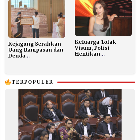
Keluarga Tolak
Kejagung Serahkan
Visum, Polisi
Uang Rampasan dan
Hentikan
Denda
Penyelidikan
Penyalahgunaan
Kematian Lula
Hutan Rp6,6 Triliun,
Lahfah
Disaksikan Presiden
Prabowo
TERPOPULER