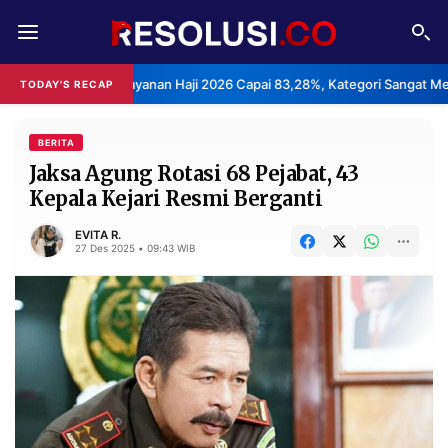
REDAKSI
TENTANG
asan Layanan Haji 2026 Capai 83,28%, Kategori Sangat Memuaskan.
TODAY'S RECAP
RESOLUSI
IKLAN
TV
BERITA
Jaksa Agung Rotasi 68 Pejabat, 43
Kepala Kejari Resmi Berganti
RUBRIKASI
EDITORIAL
AKSARA
EVITA R.
27 Des 2025 • 09:43 WIB
FINANSIA
PERSONA
DAERAH
NASIONAL
MANCA
SPORT
INFORMASI
PRIVACY
BERITA