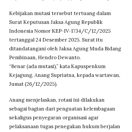
pelayanan serta penegakan hukum di berbagai
MEDIA
PRAMUDITA
daerah.
Kebijakan mutasi tersebut tertuang dalam
Surat Keputusan Jaksa Agung Republik
Indonesia Nomor KEP-IV-1734/C/12/2025
©
Resolusi.co
-
tertanggal 24 Desember 2025. Surat itu
2026
ditandatangani oleh Jaksa Agung Muda Bidang
PT.
Pembinaan, Hendro Dewanto.
RESOLUSI
MEDIA
“Benar (ada mutasi),” kata Kapuspenkum
PRAMUDITA
Kejagung, Anang Supriatna, kepada wartawan,
Jumat (26/12/2025).
Anang menjelaskan, rotasi ini dilakukan
sebagai bagian dari penguatan kelembagaan
sekaligus penyegaran organisasi agar
pelaksanaan tugas penegakan hukum berjalan