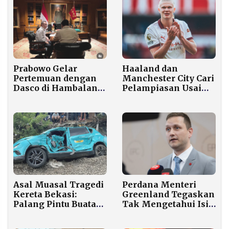
ke Bener Meriah
Rp12.750
Haaland dan
Prabowo Gelar
Manchester City Cari
Pertemuan dengan
Pelampiasan Usai
Dasco di Hambalang,
Tren Buruk Pasca
Apa yang Dibahas?
Jeda Internasional
Asal Muasal Tragedi
Perdana Menteri
Kereta Bekasi:
Greenland Tegaskan
Palang Pintu Buatan
Tak Mengetahui Isi
Warga, Taksi Mogok
Kesepakatan Trump-
Karena Korsleting
NATO