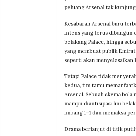
MEDIA
peluang Arsenal tak kunjung
PRAMUDITA
Kesabaran Arsenal baru terb
intens yang terus dibangun d
©
Resolusi.co
-
belakang Palace, hingga sebu
2026
yang membuat publik Emirate
PT.
seperti akan menyelesaikan 
RESOLUSI
MEDIA
PRAMUDITA
Tetapi Palace tidak menyera
kedua, tim tamu memanfaatk
Arsenal. Sebuah skema bola 
mampu diantisipasi lini bel
imbang 1–1 dan memaksa pert
Drama berlanjut di titik put