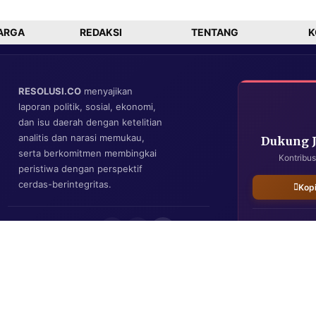
Penjelasan di
Balik Video Itu
ARGA
REDAKSI
TENTANG
K
RESOLUSI.CO
menyajikan
laporan politik, sosial, ekonomi,
dan isu daerah dengan ketelitian
analitis dan narasi memukau,
Dukung 
serta berkomitmen membingkai
Kontribus
peristiwa dengan perspektif
cerdas-berintegritas.
Kop
IKUTI KAMI