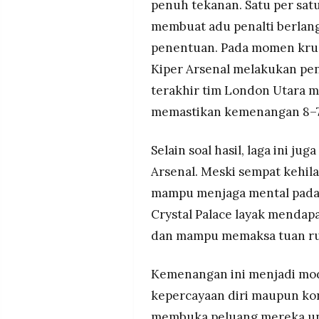
penuh tekanan. Satu per sat
membuat adu penalti berlan
penentuan. Pada momen krusia
Kiper Arsenal melakukan pe
terakhir tim London Utara 
memastikan kemenangan 8–7 s
Selain soal hasil, laga ini j
Arsenal. Meski sempat kehil
mampu menjaga mental pada fa
Crystal Palace layak mendapat
dan mampu memaksa tuan rum
Kemenangan ini menjadi modal
kepercayaan diri maupun kon
membuka peluang mereka unt