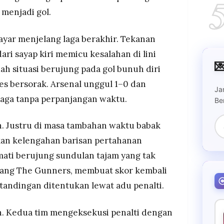
 menjadi gol.
ayar menjelang laga berakhir. Tekanan
ari sayap kiri memicu kesalahan di lini

ah situasi berujung pada gol bunuh diri
s bersorak. Arsenal unggul 1–0 dan
Ja
laga tanpa perpanjangan waktu.
Be
h. Justru di masa tambahan waktu babak
an kelengahan barisan pertahanan
mati berujung sundulan tajam yang tak
akang The Gunners, membuat skor kembali
andingan ditentukan lewat adu penalti.
ih. Kedua tim mengeksekusi penalti dengan