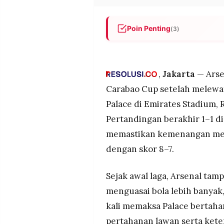
POLICY
WARGA
INFORMASI
KIRIM
Poin Penting
(3)
IKLAN
TULISAN
Arsenal lolos ke semifinal C
PENGADUAN
TERM
lewat adu penalti dengan sko
OF
SERVICE
Arsenal sempat unggul lebih 
,
Jakarta
— Arse
lawan, namun Palace menyama
Carabao Cup setelah melewa
situasi bola mati.
Palace di Emirates Stadium, 
Drama berlanjut di babak adu 
IKUTI
KAMI
Pertandingan berakhir 1–1 d
melakukan penyelamatan kru
besar.
memastikan kemenangan mela
dengan skor 8–7.
Sejak awal laga, Arsenal tam
menguasai bola lebih banyak,
kali memaksa Palace bertaha
©
PT.
pertahanan lawan serta ket
RESOLUSI