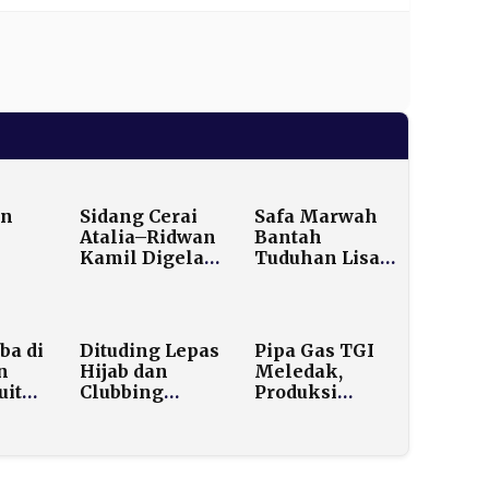
an
Sidang Cerai
Safa Marwah
Atalia–Ridwan
Bantah
Kamil Digelar,
Tuduhan Lisa
 2-0
Mediasi Jadi
Mariana,
ay
Agenda Awal
Tegaskan
Liga
Hanya
s
Berteman
ba di
Dituding Lepas
Pipa Gas TGI
dengan
n
Hijab dan
Meledak,
Ridwan Kamil
uit
Clubbing
Produksi
Bareng Jule,
Minyak Blok
i
Clara Shinta
Rokan Anjlok
15
Buka Suara:
Hingga 30 Ribu
idge
Ada
Barel per Hari