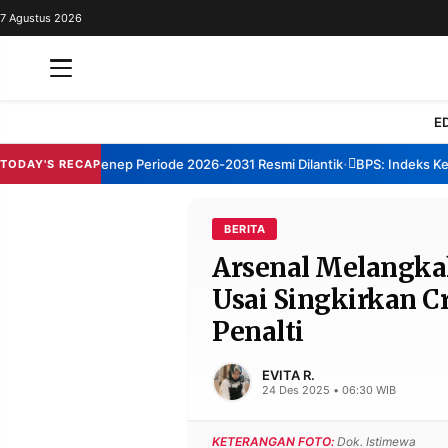
7 Agustus 2026
REDAKSI
TENTANG
RESOLUSI
IKLAN
E
TV
um TBM Sumenep Periode 2026-2031 Resmi Dilantik
BPS: Indeks Kepua
TODAY'S RECAP
•
RUBRIKASI
EDITORIAL
AKSARA
BERITA
Arsenal Melangkah
FINANSIA
PERSONA
Usai Singkirkan C
DAERAH
NASIONAL
Penalti
MANCA
SPORT
EVITA R.
24 Des 2025 • 06:30 WIB
INFORMASI
KETERANGAN FOTO:
Dok. Istimewa
PRIVACY
BERITA