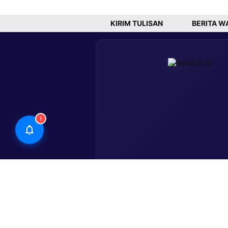
dan
Vape
Terkoordinasi
Etomidate
KIRIM TULISAN
BERITA W
!