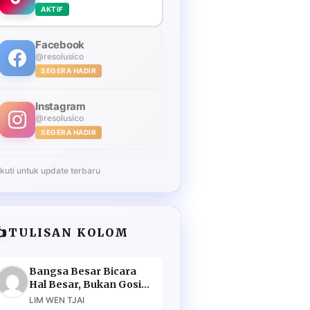
AKTIF
Facebook
@resolusico
SEGERA HADIR
Instagram
@resolusico
SEGERA HADIR
Ikuti untuk update terbaru
️
TULISAN KOLOM
Bangsa Besar Bicara
Hal Besar, Bukan Gosip
Murahan
LIM WEN TJAI