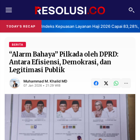
REDAKSI
TENTANG
BPS: Indeks Kepuasan Layanan Haji 2026 Capai 83,28%, 
TODAY'S RECAP
RESOLUSI
IKLAN
TV
BERITA
“Alarm Bahaya” Pilkada oleh DPRD:
Antara Efisiensi, Demokrasi, dan
RUBRIKASI
Legitimasi Publik
EDITORIAL
AKSARA
Muhammad M. Khalid MD
FINANSIA
PERSONA
07 Jan 2026 • 21:29 WIB
DAERAH
NASIONAL
MANCA
SPORT
INFORMASI
PRIVACY
BERITA