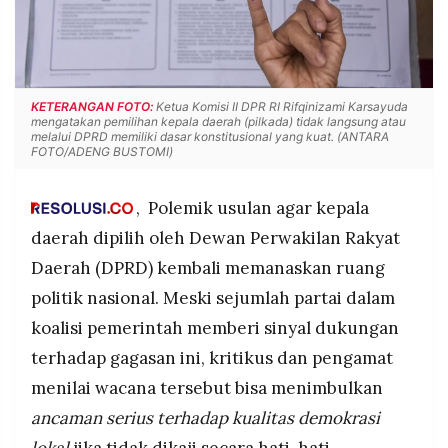
POLICY
WARGA
INFORMASI
KIRIM
IKLAN
TULISAN
PENGADUAN
TERM
KETERANGAN FOTO:
Ketua Komisi II DPR RI Rifqinizami Karsayuda
OF
mengatakan pemilihan kepala daerah (pilkada) tidak langsung atau
SERVICE
melalui DPRD memiliki dasar konstitusional yang kuat. (ANTARA
FOTO/ADENG BUSTOMI)
, Polemik usulan agar kepala
IKUTI
KAMI
daerah dipilih oleh Dewan Perwakilan Rakyat
Daerah (DPRD) kembali memanaskan ruang
politik nasional. Meski sejumlah partai dalam
koalisi pemerintah memberi sinyal dukungan
terhadap gagasan ini, kritikus dan pengamat
menilai wacana tersebut bisa menimbulkan
ancaman serius terhadap kualitas demokrasi
©
PT.
RESOLUSI