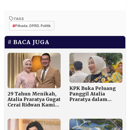
TAGS
#
Pilkada. DPRD. Politik
BACA JUGA
KPK Buka Peluang
Panggil Atalia
29 Tahun Menikah,
Praratya dalam
Atalia Praratya Gugat
Kasus Korupsi Iklan
Cerai Ridwan Kamil
Bank BJB
di Pengadilan Agama
Bandung