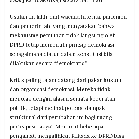
lokal
jika tidak dikaji secara hati-hati.
MEDIA
PRAMUDITA
Usulan ini lahir dari wacana internal parlemen
dan pemerintah, yang menyatakan bahwa
©
mekanisme pemilihan tidak langsung oleh
Resolusi.co
-
DPRD tetap memenuhi prinsip demokrasi
2026
sebagaimana diatur dalam konstitusi bila
PT.
RESOLUSI
dilakukan secara “demokratis.”
MEDIA
PRAMUDITA
Kritik paling tajam datang dari pakar hukum
dan organisasi demokrasi. Mereka tidak
menolak dengan alasan semata keberatan
politik, tetapi melihat potensi dampak
struktural dari perubahan ini bagi ruang
partisipasi rakyat. Menurut beberapa
pengamat, mengalihkan Pilkada ke DPRD bisa