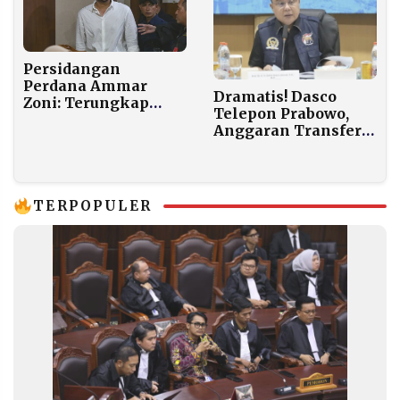
Persidangan
Perdana Ammar
Dramatis! Dasco
Zoni: Terungkap
Telepon Prabowo,
Modus Peredaran
Anggaran Transfer
Narkoba Lewat
Daerah Aceh
Aplikasi Terenkripsi
Dipastikan Tak
Dipotong
TERPOPULER