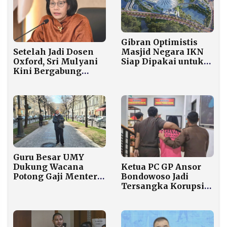
Gibran Optimistis
Setelah Jadi Dosen
Masjid Negara IKN
Oxford, Sri Mulyani
Siap Dipakai untuk
Kini Bergabung
Salat Idul Fitri 2026
dengan Yayasan Bill
Gates
Guru Besar UMY
Ketua PC GP Ansor
Dukung Wacana
Bondowoso Jadi
Potong Gaji Menteri
Tersangka Korupsi
25 Persen, Tapi
Dana Hibah Rp1,2
Tolak Tambah Utang
Miliar, Langsung
Luar Negeri
Ditahan