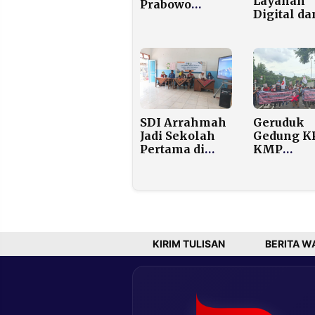
Layanan
Prabowo
Digital da
Pastikan
Jaringan
Huntara
Nasional
Rampung
untuk Du
Sebulan dan
Pelunasan
Hunian Tetap
Tahap I
70 Meter
Persegi
Dibangun
SDI Arrahmah
Geruduk
Jadi Sekolah
Gedung K
Pertama di
KMP
Lenteng yang
Reformas
Resmikan
Desak
Program
Pengusut
Perpustakaan
Dugaan S
Ramah Anak
Pemiliha
Ketua DPD
KIRIM TULISAN
BERITA W