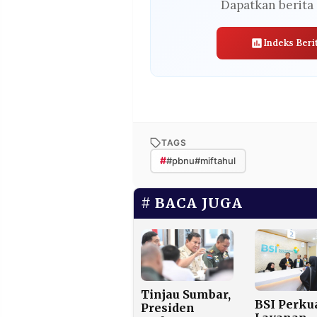
Dapatkan berita 
Indeks Beri
TAGS
#
#pbnu#miftahul
BACA JUGA
Tinjau Sumbar,
BSI Perku
Presiden