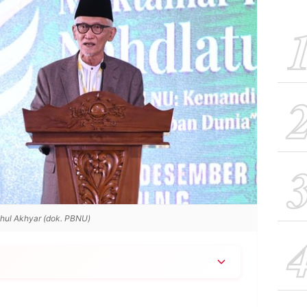
hul Akhyar (dok. PBNU)
i Hotel Sultan untuk menentukan Penjabat (Pj)
uriyah, dipimpin langsung oleh Rais Aam KH