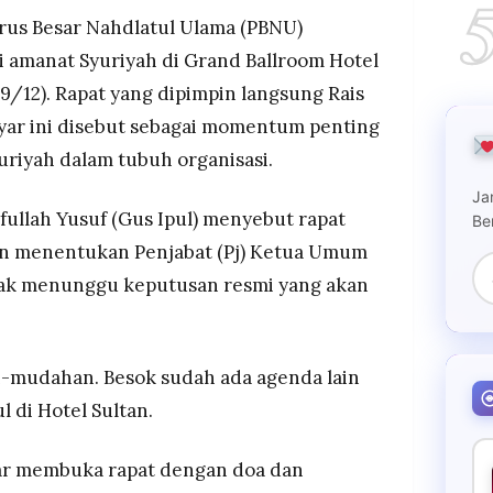
rus Besar Nahdlatul Ulama (PBNU)
 supremasi Syuriyah sebagai pemilik otoritas
i amanat Syuriyah di Grand Ballroom Hotel
kritik kondisi sebelumnya ketika Syuriyah kerap
 (9/12). Rapat yang dipimpin langsung Rais
susnya di Jawa Timur.
ar ini disebut sebagai momentum penting
a cita atas bencana di Aceh, Sumut, dan Sumbar,
 penguatan peran Syuriyah meski di tengah
riyah dalam tubuh organisasi.
eratan.
Ja
fullah Yusuf (Gus Ipul) menyebut rapat
Be
an menentukan Penjabat (Pj) Ketua Umum
ak menunggu keputusan resmi yang akan
h-mudahan. Besok sudah ada agenda lain
ul di Hotel Sultan.
ar membuka rapat dengan doa dan