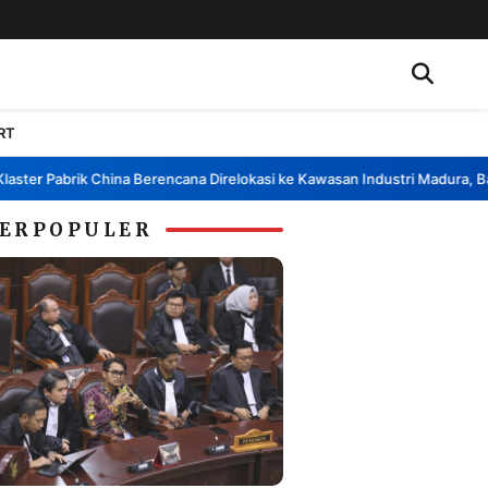
RT
er Pabrik China Berencana Direlokasi ke Kawasan Industri Madura, Bangk
ERPOPULER