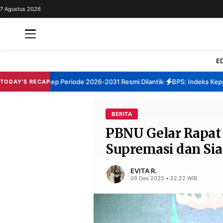
7 Agustus 2026
REDAKSI
TENTANG
RESOLUSI
IKLAN
E
TV
BM Sumenep Periode 2026-2031 Resmi Dilantik
BPS: Indeks Kepuasan
TODAY'S RECAP
•
RUBRIKASI
EDITORIAL
AKSARA
BERITA
PBNU Gelar Rapat 
FINANSIA
PERSONA
Supremasi dan Si
DAERAH
NASIONAL
MANCA
SPORT
EVITA R.
09 Des 2025 • 22:22 WIB
INFORMASI
PRIVACY
BERITA