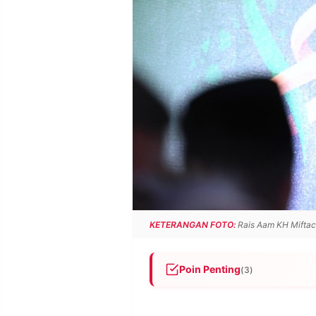
POLICY
WARGA
INFORMASI
KIRIM
IKLAN
TULISAN
PENGADUAN
TERM
OF
SERVICE
IKUTI
KAMI
KETERANGAN FOTO:
Rais Aam KH Miftac
Poin Penting
(3)
PBNU menggelar rapat pleno d
©
PT.
Ketua Umum sesuai amanat Sy
RESOLUSI