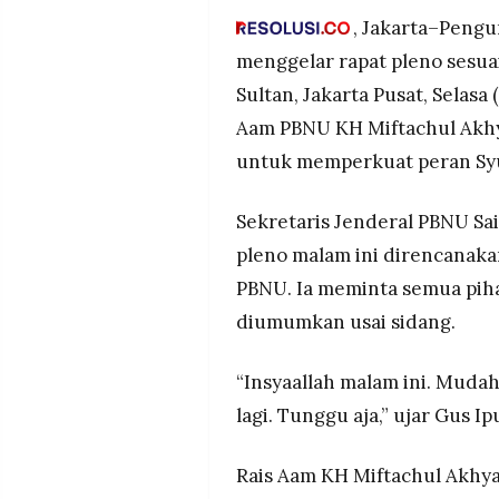
MEDIA
Miftachul Akhyar.
, Jakarta–Pengu
PRAMUDITA
Rais Aam menegaskan kembali
menggelar rapat pleno sesua
tertinggi NU, sekaligus meng
Sultan, Jakarta Pusat, Selasa
dipengaruhi Tanfidziyah, khu
©
Aam PBNU KH Miftachul Akhy
PBNU juga menyampaikan duk
Resolusi.co
-
serta menegaskan pentingnya
untuk memperkuat peran Syu
2026
adanya pihak-pihak yang keb
PT.
Sekretaris Jenderal PBNU Sai
RESOLUSI
MEDIA
PRAMUDITA
pleno malam ini direncanak
PBNU. Ia meminta semua pih
diumumkan usai sidang.
“Insyaallah malam ini. Muda
lagi. Tunggu aja,” ujar Gus Ip
Rais Aam KH Miftachul Akhy