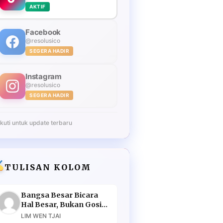
AKTIF
Facebook
@resolusico
SEGERA HADIR
Instagram
@resolusico
SEGERA HADIR
Ikuti untuk update terbaru
TULISAN KOLOM
Bangsa Besar Bicara
Hal Besar, Bukan Gosip
Murahan
LIM WEN TJAI