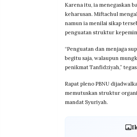
Karena itu, ia menegaskan b
keharusan. Miftachul mengak
namun ia menilai sikap ters
penguatan struktur kepemim
“Penguatan dan menjaga supr
begitu saja, walaupun mungk
penikmat Tanfidziyah,” tegas
Rapat pleno PBNU dijadwalk
memutuskan struktur organis
mandat Syuriyah.
I