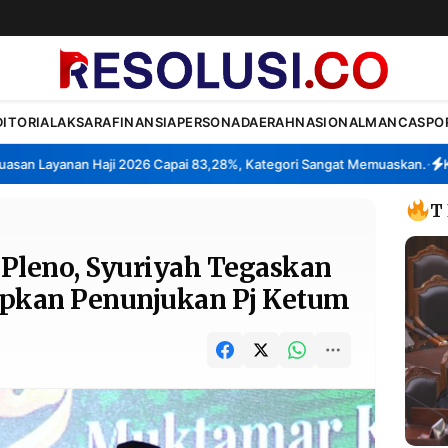
DITORIAL
AKSARA
FINANSIA
PERSONA
DAERAH
NASIONAL
MANCA
SPO
 Layanan Haji 2026 Capai 83,28%, Kategori Sangat Memuaskan.
Klast
•
T
Pleno, Syuriyah Tegaskan
apkan Penunjukan Pj Ketum