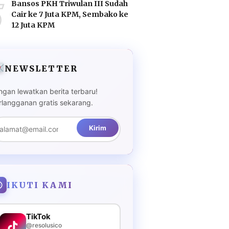
5
Bansos PKH Triwulan III Sudah
Cair ke 7 Juta KPM, Sembako ke
12 Juta KPM
NEWSLETTER
ngan lewatkan berita terbaru!
rlangganan gratis sekarang.
Kirim
IKUTI KAMI
TikTok
@resolusico