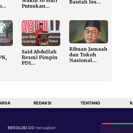
Waktu 30 Hari
Bantah Isu
n
Putuskan
Pencucian
Nasib 16
Uang Raffi
Terduga
Ahmad Viral
kung
Pelaku
Lagi Pasca
 Haji
Kekerasan
Candaan
Seksual di FH
Pandji
UI
Ribuan Jamaah
Said Abdullah
dan Tokoh
PK,
Resmi Pimpin
Nasional
PDI
Padati Haul
i
Perjuangan
Ke-16 Gus Dur
Jatim 2025–
di Tebuireng
an
2030,
uap
Tekankan
n
Konsolidasi
 RI
dan Kerja
Nyata
ARGA
REDAKSI
TENTANG
K
RESOLUSI.CO
menyajikan