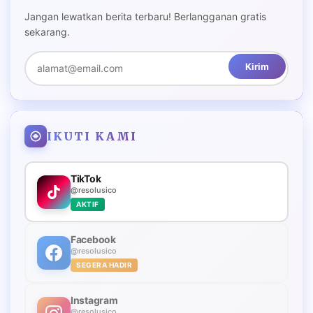
Jangan lewatkan berita terbaru! Berlangganan gratis
sekarang.
Kirim
IKUTI KAMI
TikTok
@resolusico
AKTIF
Facebook
@resolusico
SEGERA HADIR
Instagram
@resolusico