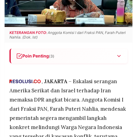
POLICY
WARGA
INFORMASI
KIRIM
IKLAN
TULISAN
PENGADUAN
TERM
KETERANGAN FOTO:
Anggota Komisi I dari Fraksi PAN, Farah Puteri
OF
Nahlia. (Dok. Ist)
SERVICE
Poin Penting
(3)
Anggota Komisi I DPR dari Fraksi PAN mendesak
IKUTI
KAMI
pemerintah menyiapkan rencana evakuasi WNI di
Iran dan negara-negara Teluk, menyusul
,
JAKARTA
– Eskalasi serangan
serangan AS-Israel yang terus meluas.
Amerika Serikat dan Israel terhadap Iran
Kemlu RI dan KBRI Teheran telah menetapkan
memaksa DPR angkat bicara. Anggota Komisi I
status Siaga 1 bagi 329 WNI di Iran, namun DPR
dari Fraksi PAN, Farah Puteri Nahlia, mendesak
menilai langkah itu belum cukup mengingat
cepatnya eskalasi di lapangan.
pemerintah segera mengambil langkah
Pemerintah juga diminta segera berkoordinasi
konkret melindungi Warga Negara Indonesia
©
dengan maskapai dan otoritas penerbangan
PT.
yang tersebar di kawasan konflik, terutama
RESOLUSI