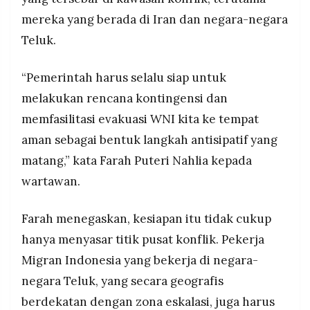
untuk memastikan keselamatan jemaah umrah
MEDIA
PRAMUDITA
mereka yang berada di Iran dan negara-negara
WNI yang terdampak gangguan rute udara di
kawasan Timur Tengah.
Teluk.
©
“Pemerintah harus selalu siap untuk
Resolusi.co
-
melakukan rencana kontingensi dan
2026
memfasilitasi evakuasi WNI kita ke tempat
PT.
aman sebagai bentuk langkah antisipatif yang
RESOLUSI
MEDIA
PRAMUDITA
matang,” kata Farah Puteri Nahlia kepada
wartawan.
Farah menegaskan, kesiapan itu tidak cukup
hanya menyasar titik pusat konflik. Pekerja
Migran Indonesia yang bekerja di negara-
negara Teluk, yang secara geografis
berdekatan dengan zona eskalasi, juga harus