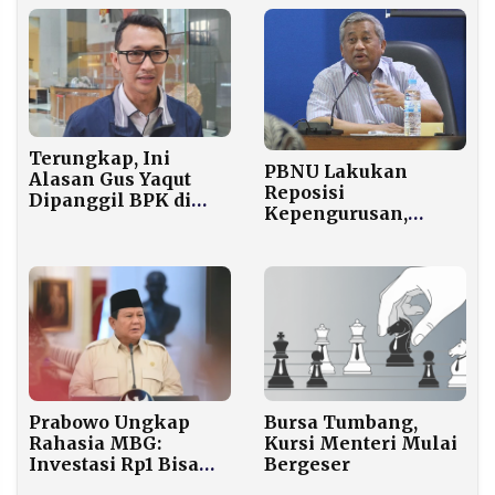
Terungkap, Ini
PBNU Lakukan
Alasan Gus Yaqut
Reposisi
Dipanggil BPK di
Kepengurusan,
Kasus Korupsi Haji
Mohammad Nuh
Ditunjuk sebagai
Katib Aam
Bursa Tumbang,
Prabowo Ungkap
Kursi Menteri Mulai
Rahasia MBG:
Bergeser
Investasi Rp1 Bisa
Untung Rp35!