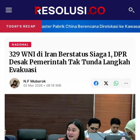
REDAKSI
TENTANG
Klaster Pabrik China Berencana Direlokasi ke Kawasan
TODAY'S RECAP
RESOLUSI
IKLAN
TV
NASIONAL
329 WNI di Iran Berstatus Siaga 1, DPR
Desak Pemerintah Tak Tunda Langkah
RUBRIKASI
Evakuasi
EDITORIAL
AKSARA
N.F Mubarok
FINANSIA
PERSONA
02 Mar 2026 • 08:18 WIB
DAERAH
NASIONAL
MANCA
SPORT
INFORMASI
PRIVACY
BERITA