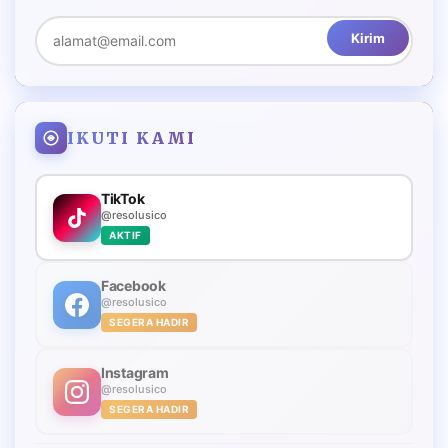
Kirim
IKUTI KAMI
TikTok
@resolusico
AKTIF
Facebook
@resolusico
SEGERA HADIR
Instagram
@resolusico
SEGERA HADIR