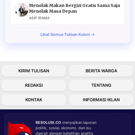
Menolak Makan Bergizi Gratis Sama Saja
Menolak Masa Depan
ASIP IRAMA
Lihat Semua Tulisan Kolom →
KIRIM TULISAN
BERITA WARGA
REDAKSI
TENTANG
KONTAK
INFORMASI IKLAN
RESOLUSI.CO
menyajikan laporan
politik, sosial, ekonomi, dan isu
daerah dengan ketelitian analitis