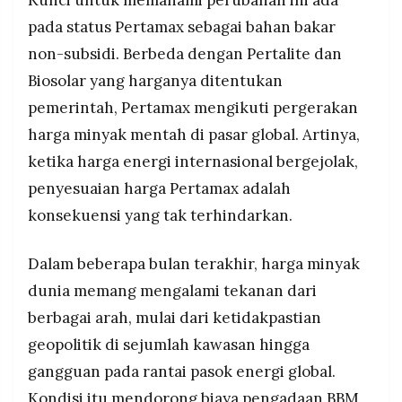
Singapura berdasarkan data 11 Juni 2026.
MEDIA
PRAMUDITA
pada status Pertamax sebagai bahan bakar
non-subsidi. Berbeda dengan Pertalite dan
Biosolar yang harganya ditentukan
©
pemerintah, Pertamax mengikuti pergerakan
Resolusi.co
-
2026
harga minyak mentah di pasar global. Artinya,
ketika harga energi internasional bergejolak,
PT.
RESOLUSI
penyesuaian harga Pertamax adalah
MEDIA
PRAMUDITA
konsekuensi yang tak terhindarkan.
Dalam beberapa bulan terakhir, harga minyak
dunia memang mengalami tekanan dari
berbagai arah, mulai dari ketidakpastian
geopolitik di sejumlah kawasan hingga
gangguan pada rantai pasok energi global.
Kondisi itu mendorong biaya pengadaan BBM