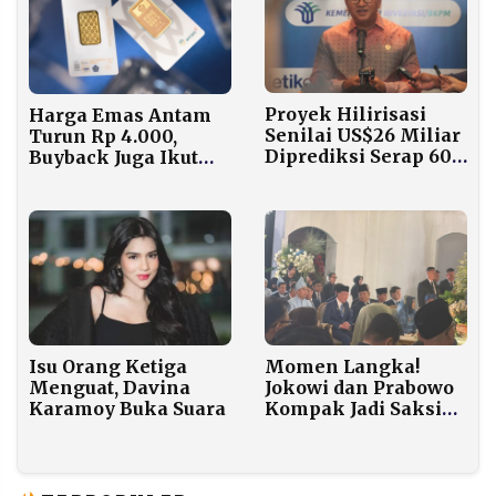
Proyek Hilirisasi
Harga Emas Antam
Senilai US$26 Miliar
Turun Rp 4.000,
Diprediksi Serap 600
Buyback Juga Ikut
Ribu Tenaga Kerja
Melemah
Momen Langka!
Isu Orang Ketiga
Jokowi dan Prabowo
Menguat, Davina
Kompak Jadi Saksi
Karamoy Buka Suara
Nikah Sespri di
TMII, Puluhan
Menteri Hadir