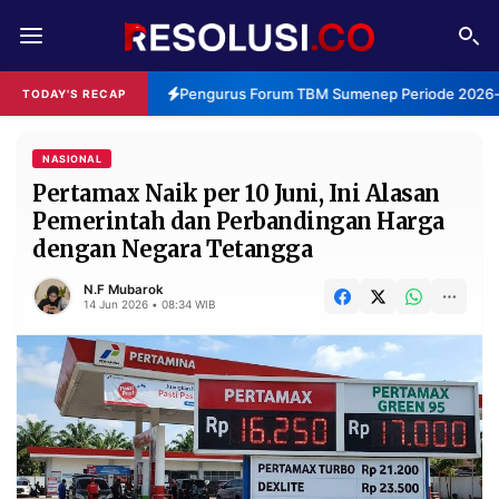
REDAKSI
TENTANG
Pengurus Forum TBM Sumenep Periode 2026-2
TODAY'S RECAP
RESOLUSI
IKLAN
TV
NASIONAL
Pertamax Naik per 10 Juni, Ini Alasan
Pemerintah dan Perbandingan Harga
RUBRIKASI
dengan Negara Tetangga
EDITORIAL
AKSARA
N.F Mubarok
FINANSIA
PERSONA
14 Jun 2026 • 08:34 WIB
DAERAH
NASIONAL
MANCA
SPORT
INFORMASI
PRIVACY
BERITA