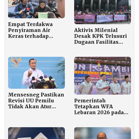
Empat Terdakwa
Aktivis Milenial
Penyiraman Air
Desak KPK Telusuri
Keras terhadap
Dugaan Fasilitas
Aktivis KontraS
Kendaraan Pejabat
Andrie Yunus Jalani
Kemenkeu
Sidang Perdana di
Pengadilan Militer
Mensesneg Pastikan
Revisi UU Pemilu
Pemerintah
Tidak Akan Atur
Tetapkan WFA
Mekanisme Koalisi
Lebaran 2026 pada
Permanen
16-17 dan 25-27
Maret