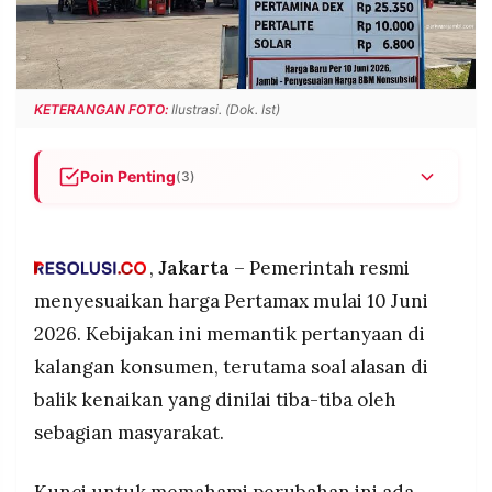
POLICY
WARGA
INFORMASI
KIRIM
IKLAN
TULISAN
KETERANGAN FOTO:
Ilustrasi. (Dok. Ist)
PENGADUAN
TERM
OF
SERVICE
Poin Penting
(3)
Harga Pertamax naik per 10 Juni 2026 karena
statusnya sebagai BBM non-subsidi yang
IKUTI
KAMI
mengikuti harga minyak mentah dunia, bukan
,
Jakarta
– Pemerintah resmi
keputusan sepihak pemerintah.
menyesuaikan harga Pertamax mulai 10 Juni
Pertamina memastikan harga Pertalite
2026. Kebijakan ini memantik pertanyaan di
(Rp10.000/liter) dan Biosolar (Rp6.800/liter) tidak
kalangan konsumen, terutama soal alasan di
berubah, kenaikan hanya berlaku untuk
Pertamax dan Pertamax Green.
balik kenaikan yang dinilai tiba-tiba oleh
Dengan harga Rp16.250 per liter, Pertamax
sebagian masyarakat.
Indonesia masih lebih murah dibanding BBM
©
setara di Filipina, Thailand, Laos, hingga
PT.
Kunci untuk memahami perubahan ini ada
RESOLUSI