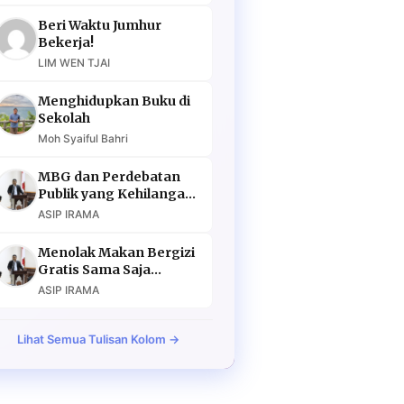
Beri Waktu Jumhur
Bekerja!
LIM WEN TJAI
Menghidupkan Buku di
Sekolah
Moh Syaiful Bahri
MBG dan Perdebatan
Publik yang Kehilangan
Argumen
ASIP IRAMA
Menolak Makan Bergizi
Gratis Sama Saja
Menolak Masa Depan
ASIP IRAMA
Lihat Semua Tulisan Kolom →