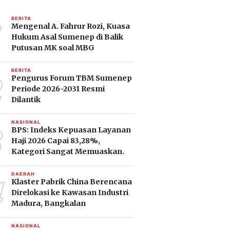
1
BERITA
Mengenal A. Fahrur Rozi, Kuasa
Hukum Asal Sumenep di Balik
Putusan MK soal MBG
2
BERITA
Pengurus Forum TBM Sumenep
Periode 2026-2031 Resmi
Dilantik
3
NASIONAL
BPS: Indeks Kepuasan Layanan
Haji 2026 Capai 83,28%,
Kategori Sangat Memuaskan.
4
DAERAH
Klaster Pabrik China Berencana
Direlokasi ke Kawasan Industri
Madura, Bangkalan
NASIONAL