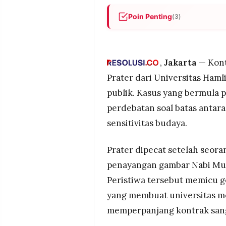
MEDIA
PRAMUDITA
Poin Penting
(3)
Profesor Erika López Prater 
menampilkan gambar Nabi Mu
©
diprotes seorang mahasiswi M
Resolusi.co
,
Jakarta
— Kont
-
Prater menggugat kampus at
2026
Prater dari Universitas Ham
nama baik; kasus berujung p
publik. Kasus yang bermula p
penyelesaiannya dirahasiaka
PT.
RESOLUSI
perdebatan soal batas antar
MEDIA
Universitas Hamline kemudian
PRAMUDITA
publik dan penjelasan bahwa
sensitivitas budaya.
mahasiswa serta mencantumka
Prater dipecat setelah seo
penayangan gambar Nabi Muh
Peristiwa tersebut memicu g
yang membuat universitas m
memperpanjang kontrak sang