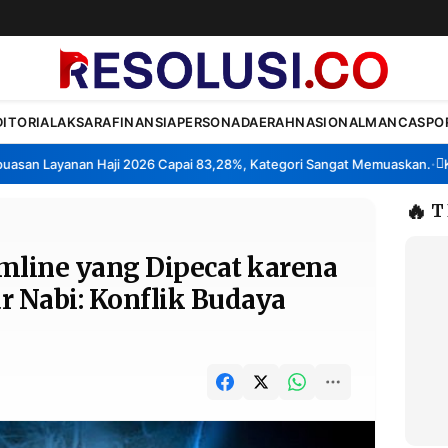
DITORIAL
AKSARA
FINANSIA
PERSONA
DAERAH
NASIONAL
MANCA
SPO
n Layanan Haji 2026 Capai 83,28%, Kategori Sangat Memuaskan.
Klaste
•
🔥
T
mline yang Dipecat karena
 Nabi: Konflik Budaya