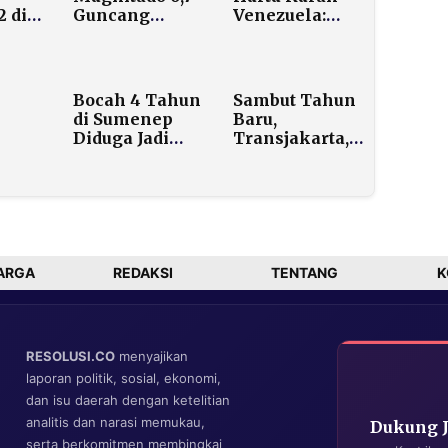
2 di
Guncang
Venezuela:
ttage
Filipina
Cadangan
Selatan, BMKG
Minyak
Pastikan Tidak
Terbesar
Berdampak ke
Dunia yang
Bocah 4 Tahun
Sambut Tahun
Indonesia
Bisa Isi 64.000
di Sumenep
Baru,
Stadion
Diduga Jadi
Transjakarta,
Korban
MRT, dan LRT
a
Pencabulan
Beroperasi
a
Tetangga yang
Gratis hingga
nnya
Masih Pelajar
02.00 WIB
?
MTs
ARGA
REDAKSI
TENTANG
K
RESOLUSI.CO
menyajikan
laporan politik, sosial, ekonomi,
dan isu daerah dengan ketelitian
analitis dan narasi memukau,
Dukung 
serta berkomitmen membingkai