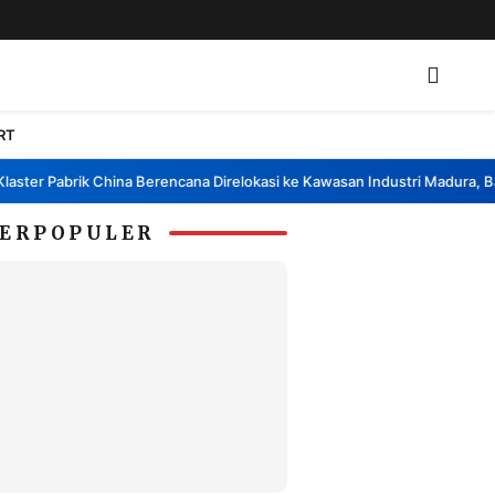
RT
r Pabrik China Berencana Direlokasi ke Kawasan Industri Madura, Bangka
ERPOPULER