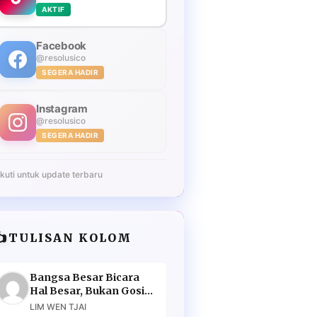
AKTIF
Facebook
@resolusico
SEGERA HADIR
Instagram
@resolusico
SEGERA HADIR
Ikuti untuk update terbaru
️
TULISAN KOLOM
Bangsa Besar Bicara
Hal Besar, Bukan Gosip
Murahan
LIM WEN TJAI