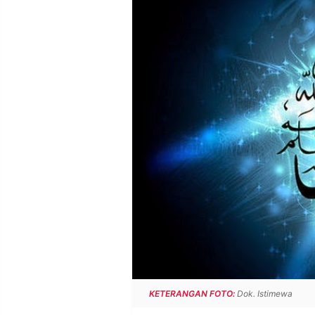
POLICY
WARGA
INFORMASI
KIRIM
IKLAN
TULISAN
PENGADUAN
TERM
OF
SERVICE
IKUTI
KAMI
KETERANGAN FOTO:
Dok. Istimewa
©
PT.
RESOLUSI