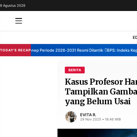
9 Agustus 2026
REDAKSI
TENTANG
RESOLUSI
IKLAN
E
TV
TBM Sumenep Periode 2026-2031 Resmi Dilantik
BPS: Indeks Kepuasa
TODAY'S RECAP
•
RUBRIKASI
EDITORIAL
AKSARA
BERITA
Kasus Profesor Ha
FINANSIA
PERSONA
Tampilkan Gambar
DAERAH
NASIONAL
yang Belum Usai
MANCA
SPORT
EVITA R.
29 Nov 2025 • 18:46 WIB
INFORMASI
PRIVACY
BERITA