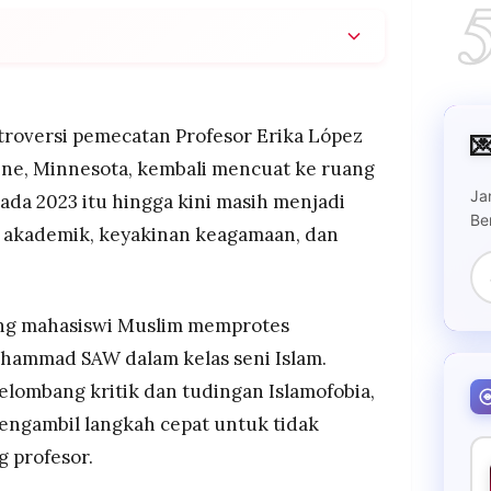
dipecat oleh Universitas Hamline pada 2023 setelah
hammad SAW dalam kelas seni Islam, yang
uslim sebagai tindakan Islamofobia.
roversi pemecatan Profesor Erika López

as tuduhan diskriminasi agama dan pencemaran
line, Minnesota, kembali mencuat ke ruang
ada kesepakatan pada Juli 2024, namun detail
Ja
ada 2023 itu hingga kini masih menjadi
n.
Be
a akademik, keyakinan keagamaan, dan
 meninjau ulang keputusannya, setelah kritik
 Prater telah memberi peringatan kepada
n materi tersebut dalam silabus.
rang mahasiswi Muslim memprotes
ammad SAW dalam kelas seni Islam.
elombang kritik dan tudingan Islamofobia,
engambil langkah cepat untuk tidak
 profesor.