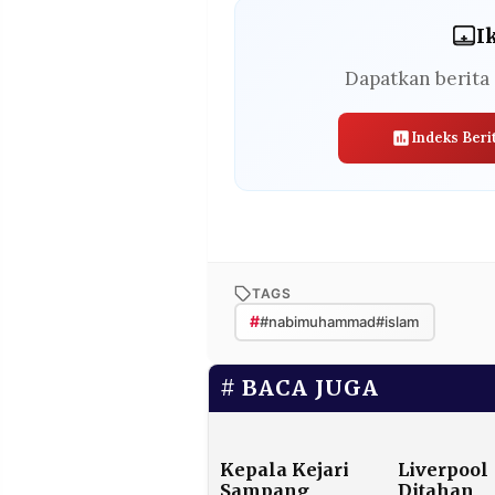
I
Dapatkan berita 
Indeks Beri
TAGS
#
#nabimuhammad#islam
BACA JUGA
Kepala Kejari
Liverpool
Sampang
Ditahan