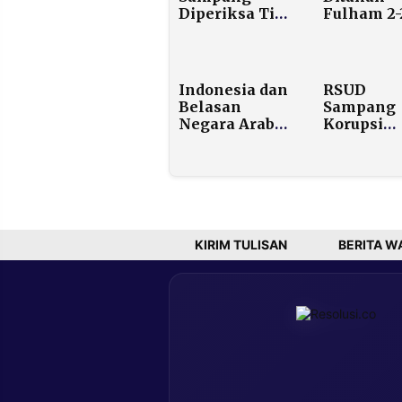
Diperiksa Tim
Fulham 2-
Satgasus
Craven Co
Kejagung di
Jakarta Terkait
Laporan
Indonesia dan
RSUD
Masyarakat
Belasan
Sampang
Negara Arab
Korupsi
Kecam
Miliaran,
Pernyataan
Bagaiman
Dubes AS yang
Nasib Tig
Dukung
BLUD Lai
Perluasan
di Madura
Pendudukan
Israel
KIRIM TULISAN
BERITA W