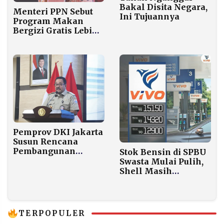
Bakal Disita Negara,
Menteri PPN Sebut
Ini Tujuannya
Program Makan
Bergizi Gratis Lebih
Mendesak
ketimbang
Lapangan Kerja
Pemprov DKI Jakarta
Susun Rencana
Pembangunan
Stok Bensin di SPBU
Industri 2026-2046
Swasta Mulai Pulih,
Shell Masih
Finalisasi Pasokan
TERPOPULER