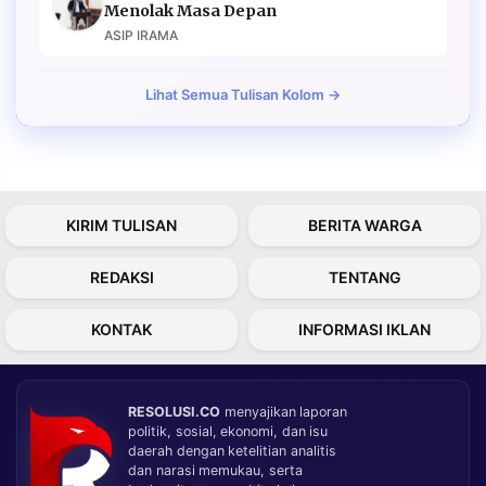
Menolak Masa Depan
ASIP IRAMA
Lihat Semua Tulisan Kolom →
KIRIM TULISAN
BERITA WARGA
REDAKSI
TENTANG
KONTAK
INFORMASI IKLAN
RESOLUSI.CO
menyajikan laporan
politik, sosial, ekonomi, dan isu
daerah dengan ketelitian analitis
dan narasi memukau, serta