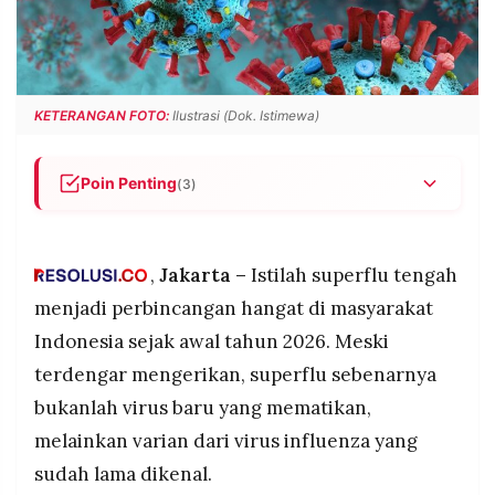
POLICY
WARGA
INFORMASI
KIRIM
IKLAN
TULISAN
KETERANGAN FOTO:
Ilustrasi (Dok. Istimewa)
PENGADUAN
TERM
OF
SERVICE
Poin Penting
(3)
Superflu atau influenza A (H3N2) subclade K
IKUTI
bukan virus baru yang mematikan seperti COVID-
KAMI
19, tetapi varian flu biasa dengan gejala lebih
,
Jakarta –
Istilah superflu tengah
berat dan durasi pemulihan 7-10 hari, situasi di
menjadi perbincangan hangat di masyarakat
Indonesia terkendali dengan tren menurun
Indonesia sejak awal tahun 2026. Meski
Vaksinasi influenza tahunan menjadi kunci utama
terdengar mengerikan, superflu sebenarnya
perlindungan dengan efektivitas 22-56%,
dikombinasikan dengan cuci tangan rutin,
bukanlah virus baru yang mematikan,
penggunaan masker saat sakit, dan menjaga
melainkan varian dari virus influenza yang
kebersihan lingkungan
©
sudah lama dikenal.
PT.
Perkuat imunitas tubuh dengan tidur cukup 7-8
RESOLUSI