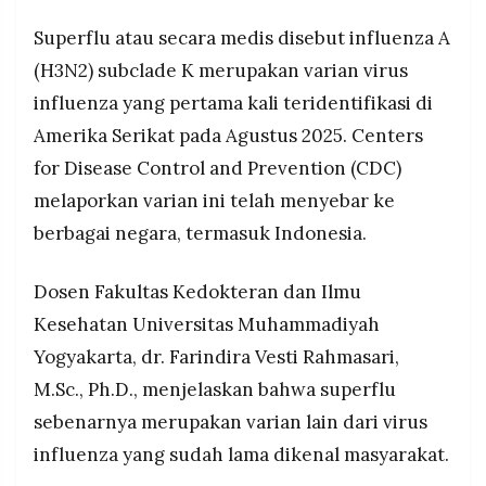
jam, konsumsi nutrisi seimbang kaya vitamin C
MEDIA
PRAMUDITA
Superflu atau secara medis disebut influenza A
dan D, kelola stres, serta hindari kontak dekat
dengan orang sakit untuk mencegah penularan di
(H3N2) subclade K merupakan varian virus
lingkungan keluarga
influenza yang pertama kali teridentifikasi di
©
Resolusi.co
Amerika Serikat pada Agustus 2025. Centers
-
2026
for Disease Control and Prevention (CDC)
melaporkan varian ini telah menyebar ke
PT.
RESOLUSI
berbagai negara, termasuk Indonesia.
MEDIA
PRAMUDITA
Dosen Fakultas Kedokteran dan Ilmu
Kesehatan Universitas Muhammadiyah
Yogyakarta, dr. Farindira Vesti Rahmasari,
M.Sc., Ph.D., menjelaskan bahwa superflu
sebenarnya merupakan varian lain dari virus
influenza yang sudah lama dikenal masyarakat.