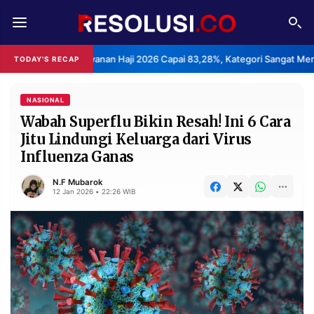
REDAKSI
TENTANG
Layanan Haji 2026 Capai 83,28%, Kategori Sangat Memuaskan.
TODAY'S RECAP
•
RESOLUSI
IKLAN
TV
NASIONAL
Wabah Superflu Bikin Resah! Ini 6 Cara
Jitu Lindungi Keluarga dari Virus
RUBRIKASI
Influenza Ganas
EDITORIAL
AKSARA
N.F Mubarok
FINANSIA
PERSONA
12 Jan 2026 • 22:26 WIB
DAERAH
NASIONAL
MANCA
SPORT
INFORMASI
PRIVACY
BERITA