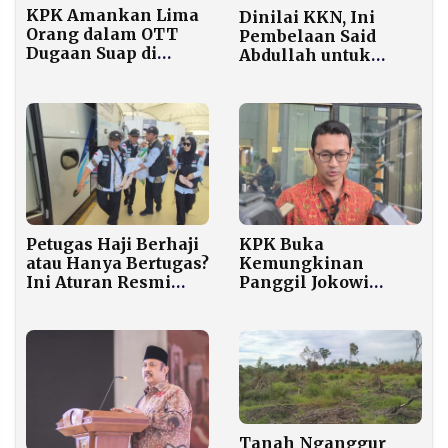
KPK Amankan Lima
Dinilai KKN, Ini
Orang dalam OTT
Pembelaan Said
Dugaan Suap di
Abdullah untuk
Banten
Thomas Djiwandono
Jadi Deputi BI
Petugas Haji Berhaji
KPK Buka
atau Hanya Bertugas?
Kemungkinan
Ini Aturan Resmi
Panggil Jokowi
2026
Terkait Kasus
Korupsi Kuota Haji
Tanah Nganggur