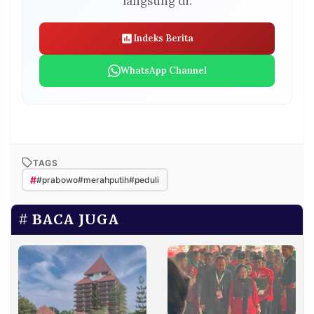
langsung di:
Indeks Berita
WhatsApp Channel
TAGS
#
#prabowo#merahputih#peduli
BACA JUGA