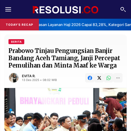
REDAKSI
TENTANG
BPS: Indeks Kepuasan Layanan Haji 2026 Capai 83,28%, Kategori San
TODAY'S RECAP
RESOLUSI
IKLAN
TV
BERITA
Prabowo Tinjau Pengungsian Banjir
Bandang Aceh Tamiang, Janji Percepat
RUBRIKASI
Pemulihan dan Minta Maaf ke Warga
EDITORIAL
AKSARA
EVITA R.
FINANSIA
PERSONA
13 Des 2025 • 08:02 WIB
DAERAH
NASIONAL
MANCA
SPORT
INFORMASI
PRIVACY
BERITA