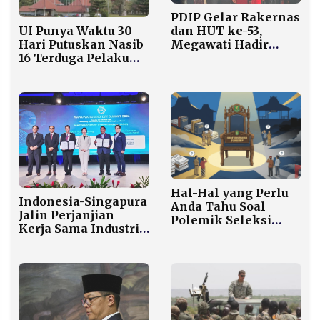
PDIP Gelar Rakernas
UI Punya Waktu 30
dan HUT ke-53,
Hari Putuskan Nasib
Megawati Hadir
16 Terduga Pelaku
Bersama Sejumlah
Kekerasan Seksual
Tokoh
di FH UI
Hal-Hal yang Perlu
Indonesia-Singapura
Anda Tahu Soal
Jalin Perjanjian
Polemik Seleksi
Kerja Sama Industri
Sekretaris Daerah
Manufaktur
Sumenep
Regional