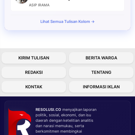
ASIP IRAMA
Lihat Semua Tulisan Kolom →
KIRIM TULISAN
BERITA WARGA
REDAKSI
TENTANG
KONTAK
INFORMASI IKLAN
RESOLUSI.CO
menyajikan laporan
politik, sosial, ekonomi, dan isu
daerah dengan ketelitian analitis
dan narasi memukau, serta
berkomitmen membingkai