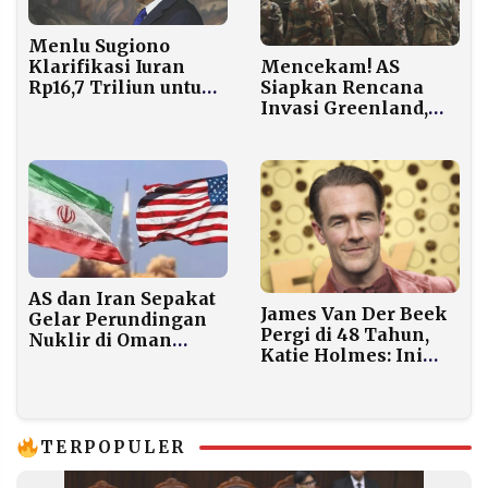
Menlu Sugiono
Mencekam! AS
Klarifikasi Iuran
Siapkan Rencana
Rp16,7 Triliun untuk
Invasi Greenland,
Keanggotaan Board
Eropa Gerak Cepat
of Peace Gaza
Kerahkan NATO
AS dan Iran Sepakat
James Van Der Beek
Gelar Perundingan
Pergi di 48 Tahun,
Nuklir di Oman
Katie Holmes: Ini
Jumat Ini Meski
Berat untuk Diterima
Ketegangan
Meningkat
TERPOPULER