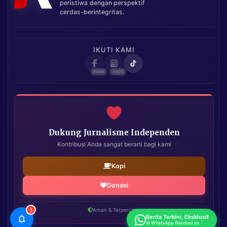
peristiwa dengan perspektif
cerdas-berintegritas.
IKUTI KAMI
Dukung Jurnalisme Independen
Kontribusi Anda sangat berarti bagi kami
Kopi
Donasi
!
Aman & Terpercaya
Berita Terkini, Eksklusif
di WhatsApp Resolusi.co