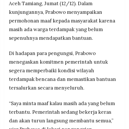
Aceh Tamiang, Jumat (12/12). Dalam
MEDIA
Presiden mengingatkan pentingnya menjaga
PRAMUDITA
lingkungan serta melanjutkan peninjauan
kunjungannya, Prabowo menyampaikan
bencana ke Aceh Tengah.
permohonan maaf kepada masyarakat karena
masih ada warga terdampak yang belum
©
Resolusi.co
sepenuhnya mendapatkan bantuan.
-
2026
Di hadapan para pengungsi, Prabowo
PT.
RESOLUSI
menegaskan komitmen pemerintah untuk
MEDIA
PRAMUDITA
segera memperbaiki kondisi wilayah
terdampak bencana dan memastikan bantuan
tersalurkan secara menyeluruh.
“Saya minta maaf kalau masih ada yang belum
terbantu. Pemerintah sedang bekerja keras
dan akan turun langsung membantu semua,”