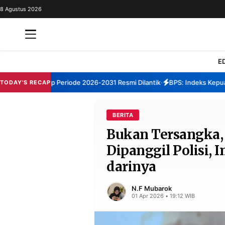
8 Agustus 2026
REDAKSI
TENTANG
RESOLUSI
IKLAN
E
TV
M Sumenep Periode 2026-2031 Resmi Dilantik
BPS: Indeks Kepuasan 
TODAY'S RECAP
•
RUBRIKASI
EDITORIAL
AKSARA
BERITA
Bukan Tersangka, t
FINANSIA
PERSONA
Dipanggil Polisi, 
DAERAH
NASIONAL
darinya
MANCA
SPORT
N.F Mubarok
01 Apr 2026 • 19:12 WIB
INFORMASI
PRIVACY
BERITA