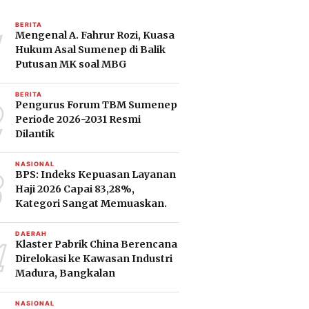
1
BERITA
Mengenal A. Fahrur Rozi, Kuasa
Hukum Asal Sumenep di Balik
Putusan MK soal MBG
2
BERITA
Pengurus Forum TBM Sumenep
Periode 2026-2031 Resmi
Dilantik
3
NASIONAL
BPS: Indeks Kepuasan Layanan
Haji 2026 Capai 83,28%,
Kategori Sangat Memuaskan.
4
DAERAH
Klaster Pabrik China Berencana
Direlokasi ke Kawasan Industri
Madura, Bangkalan
NASIONAL