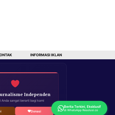
ONTAK
INFORMASI IKLAN
Jurnalisme Independen
i Anda sangat berarti bagi kami
Berita Terkini, Eksklusif
di WhatsApp Resolusi.co
i
Donasi