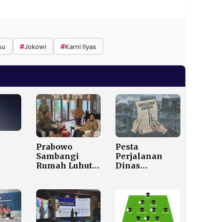
#
#
su
Jokowi
Karni Ilyas
Prabowo
Pesta
Sambangi
Perjalanan
Rumah Luhut
Dinas
pi
di Hari Natal,
Berakhir!
g di
Bahas
Purbaya-Tito
reek
Negosiasi
Pangkas Habis
 Usai
Dagang AS
Belanja
n
hingga
Seremonial
tam