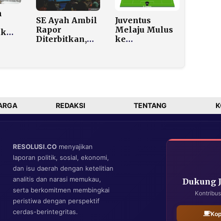
Penanganan
Pemda demi
Bencana
MBG
m
Sumatera
SE Ayah Ambil
Juventus
Rapor
Melaju Mulus
uk
Diterbitkan,
ke
Pemerintah
Perempatfinal
s
Soroti 25
Coppa Italia,
LPG
Persen Anak
Udinese
PPATK
Alami
Tumbang 0-2
k
Fatherless
di Allianz
na
Stadium
ARGA
REDAKSI
TENTANG
K
RESOLUSI.CO
menyajikan
laporan politik, sosial, ekonomi,
dan isu daerah dengan ketelitian
analitis dan narasi memukau,
Dukung 
serta berkomitmen membingkai
Kontribus
peristiwa dengan perspektif
cerdas-berintegritas.
Kop