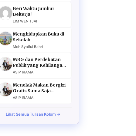
Beri Waktu Jumhur
Bekerja!
LIM WEN TJAI
Menghidupkan Buku di
Sekolah
Moh Syaiful Bahri
MBG dan Perdebatan
Publik yang Kehilangan
Argumen
ASIP IRAMA
Menolak Makan Bergizi
Gratis Sama Saja
Menolak Masa Depan
ASIP IRAMA
Lihat Semua Tulisan Kolom →