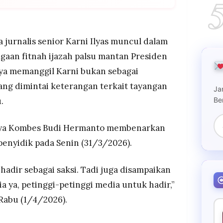
eriksa jurnalis senior Karni Ilyas sebagai saksi
fokus pendalaman pada konten tayangan televisi
ah palsu Jokowi.
 jurnalis senior Karni Ilyas muncul dalam
 delapan tersangka dalam kasus ini, terbagi dua
gaan fitnah ijazah palsu mantan Presiden
Eggi Sudjana, dan dr Tifa.
ya memanggil Karni bukan sebagai
dan Damai Hari Lubis, perkaranya telah dihentikan
ang dimintai keterangan terkait tayangan
ve justice, sementara tersangka Rismon masih
Ja
ermohonan serupa.
Be
.
aya Kombes Budi Hermanto membenarkan
penyidik pada Senin (31/3/2026).
adir sebagai saksi. Tadi juga disampaikan
a ya, petinggi-petinggi media untuk hadir,”
Rabu (1/4/2026).