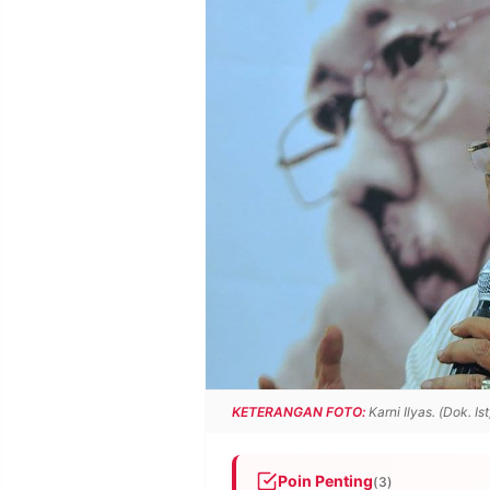
POLICY
WARGA
INFORMASI
KIRIM
IKLAN
TULISAN
PENGADUAN
TERM
OF
SERVICE
IKUTI
KAMI
KETERANGAN FOTO:
Karni Ilyas. (Dok. Ist
©
PT.
Poin Penting
(3)
RESOLUSI