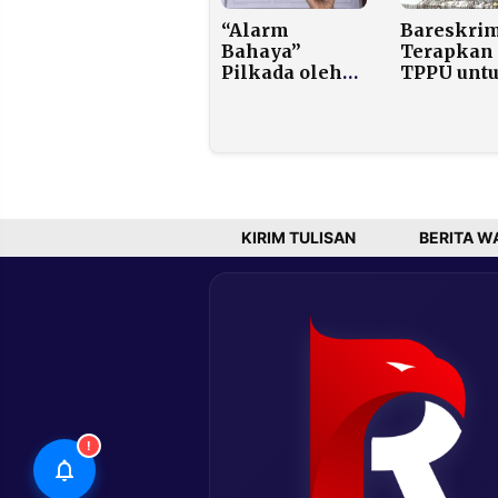
Bareskri
“Alarm
Terapkan
Bahaya”
TPPU unt
Pilkada oleh
Jerat
DPRD: Antara
Pengoplo
Efisiensi,
BBM dan 
Demokrasi,
Subsidi, 
dan Legitimasi
Siap Laca
Publik
Aliran Da
KIRIM TULISAN
BERITA W
!