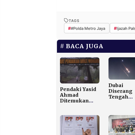
TAGS
#
#
#Polda Metro Jaya
Ijazah Pal
BACA JUGA
Dubai
Pendaki Yasid
Diserang
Ahmad
Tengah
Ditemukan
Malam, A
Tewas Usai 24
Membubun
Hari Hilang di
Address C
Bukit
Harbour 2
Mongkrang
Drone Ira
Menghan