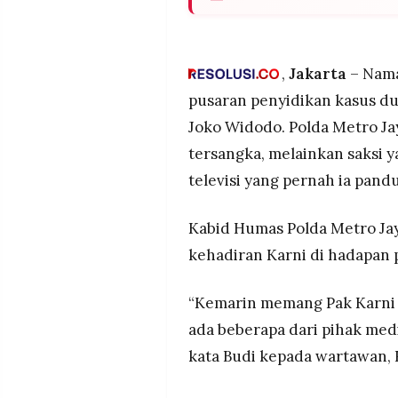
MEDIA
PRAMUDITA
Penyidik Polda Metro Jaya mem
pada 31 Maret 2026, dengan 
yang ia pandu terkait isu ijaz
,
Jakarta
– Nama
Polda Metro Jaya menetapkan
©
pusaran penyidikan kasus du
Resolusi.co
klaster, termasuk Roy Suryo, 
-
Joko Widodo. Polda Metro Ja
2026
Dua tersangka, Eggi Sudjana 
tersangka, melainkan saksi y
setelah mengajukan restorati
PT.
menunggu keputusan atas p
RESOLUSI
televisi yang pernah ia pandu
MEDIA
PRAMUDITA
Kabid Humas Polda Metro J
kehadiran Karni di hadapan 
“Kemarin memang Pak Karni h
ada beberapa dari pihak medi
kata Budi kepada wartawan, 