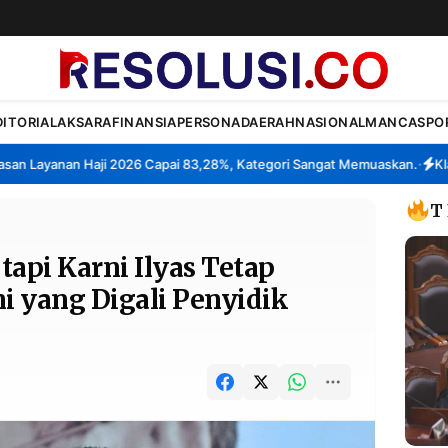
DITORIAL
AKSARA
FINANSIA
PERSONA
DAERAH
NASIONAL
MANCA
SPO
Layanan Haji 2026 Capai 83,28%, Kategori Sangat Memuaskan.
Klaster
•
T
api Karni Ilyas Tetap
Ini yang Digali Penyidik