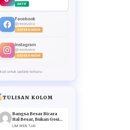
AKTIF
Facebook
@resolusico
SEGERA HADIR
Instagram
@resolusico
SEGERA HADIR
Ikuti untuk update terbaru
TULISAN KOLOM
Bangsa Besar Bicara
Hal Besar, Bukan Gosip
Murahan
LIM WEN TJAI