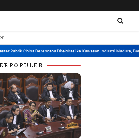
RT
 Pabrik China Berencana Direlokasi ke Kawasan Industri Madura, Bangkal
ERPOPULER