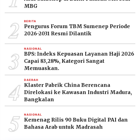
MEDIA
MBG
PRAMUDITA
2
BERITA
Pengurus Forum TBM Sumenep Periode
©
2026-2031 Resmi Dilantik
Resolusi.co
-
2026
3
NASIONAL
BPS: Indeks Kepuasan Layanan Haji 2026
PT.
Capai 83,28%, Kategori Sangat
RESOLUSI
MEDIA
Memuaskan.
PRAMUDITA
4
DAERAH
Klaster Pabrik China Berencana
Direlokasi ke Kawasan Industri Madura,
Bangkalan
5
NASIONAL
Kemenag Rilis 90 Buku Digital PAI dan
Bahasa Arab untuk Madrasah