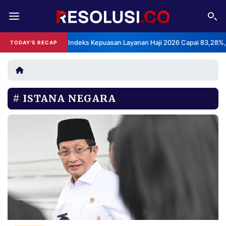
REDAKSI
TENTANG
BPS: Indeks Kepuasan Layanan Haji 2026 Capai 83,28%, Kateg
TODAY'S RECAP
•
RESOLUSI
IKLAN
TV
ISTANA NEGARA
RUBRIKASI
EDITORIAL
AKSARA
FINANSIA
PERSONA
DAERAH
NASIONAL
MANCA
SPORT
INFORMASI
PRIVACY
BERITA