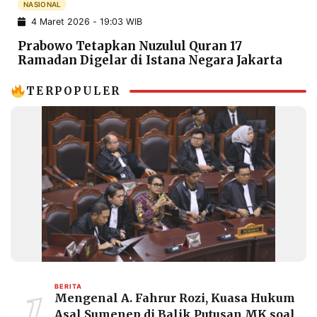
NASIONAL
POLICY
WARGA
4 Maret 2026 - 19:03 WIB
INFORMASI
KIRIM
Prabowo Tetapkan Nuzulul Quran 17
IKLAN
TULISAN
Ramadan Digelar di Istana Negara Jakarta
PENGADUAN
TERM
OF
TERPOPULER
SERVICE
IKUTI
KAMI
1
BERITA
Mengenal A. Fahrur Rozi, Kuasa Hukum
©
PT.
Asal Sumenep di Balik Putusan MK soal
RESOLUSI