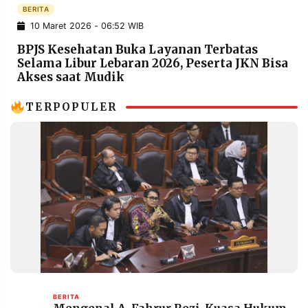
POLICY
WARGA
BERITA
10 Maret 2026 - 06:52 WIB
INFORMASI
KIRIM
IKLAN
TULISAN
BPJS Kesehatan Buka Layanan Terbatas
Selama Libur Lebaran 2026, Peserta JKN Bisa
PENGADUAN
TERM
Akses saat Mudik
OF
SERVICE
TERPOPULER
IKUTI
KAMI
©
PT.
BERITA
RESOLUSI