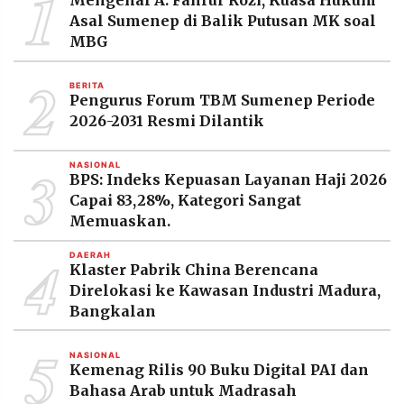
1
Mengenal A. Fahrur Rozi, Kuasa Hukum
MEDIA
Asal Sumenep di Balik Putusan MK soal
PRAMUDITA
MBG
2
BERITA
©
Pengurus Forum TBM Sumenep Periode
Resolusi.co
-
2026-2031 Resmi Dilantik
2026
3
NASIONAL
PT.
BPS: Indeks Kepuasan Layanan Haji 2026
RESOLUSI
MEDIA
Capai 83,28%, Kategori Sangat
PRAMUDITA
Memuaskan.
4
DAERAH
Klaster Pabrik China Berencana
Direlokasi ke Kawasan Industri Madura,
Bangkalan
5
NASIONAL
Kemenag Rilis 90 Buku Digital PAI dan
Bahasa Arab untuk Madrasah