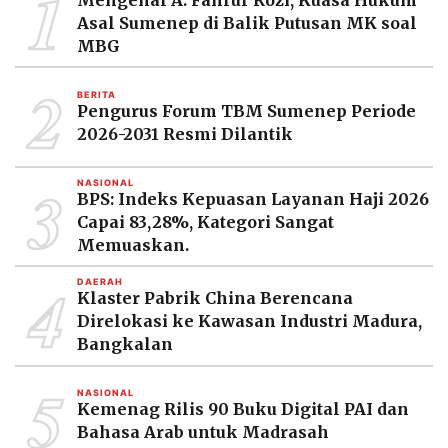
1
MEDIA
Asal Sumenep di Balik Putusan MK soal
PRAMUDITA
MBG
2
BERITA
©
Pengurus Forum TBM Sumenep Periode
Resolusi.co
-
2026-2031 Resmi Dilantik
2026
3
NASIONAL
PT.
BPS: Indeks Kepuasan Layanan Haji 2026
RESOLUSI
MEDIA
Capai 83,28%, Kategori Sangat
PRAMUDITA
Memuaskan.
4
DAERAH
Klaster Pabrik China Berencana
Direlokasi ke Kawasan Industri Madura,
Bangkalan
5
NASIONAL
Kemenag Rilis 90 Buku Digital PAI dan
Bahasa Arab untuk Madrasah