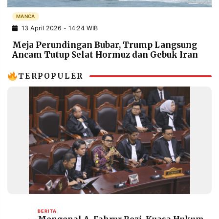
POLICY
WARGA
MANCA
INFORMASI
KIRIM
13 April 2026 - 14:24 WIB
IKLAN
TULISAN
Meja Perundingan Bubar, Trump Langsung
PENGADUAN
TERM
Ancam Tutup Selat Hormuz dan Gebuk Iran
OF
SERVICE
TERPOPULER
IKUTI
KAMI
©
PT.
BERITA
Mengenal A. Fahrur Rozi, Kuasa Hukum
RESOLUSI