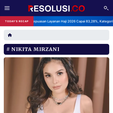
REDAKSI
TENTANG
BPS: Indeks Kepuasan Layanan Haji 2026 Capai 83,28%, Kategori Sanga
TODAY'S RECAP
RESOLUSI
IKLAN
TV
NIKITA MIRZANI
RUBRIKASI
EDITORIAL
AKSARA
FINANSIA
PERSONA
DAERAH
NASIONAL
MANCA
SPORT
INFORMASI
PRIVACY
BERITA