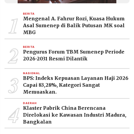
MEDIA
PRAMUDITA
1
BERITA
Mengenal A. Fahrur Rozi, Kuasa Hukum
Asal Sumenep di Balik Putusan MK soal
©
MBG
Resolusi.co
-
2
2026
BERITA
Pengurus Forum TBM Sumenep Periode
PT.
2026-2031 Resmi Dilantik
RESOLUSI
MEDIA
PRAMUDITA
3
NASIONAL
BPS: Indeks Kepuasan Layanan Haji 2026
Capai 83,28%, Kategori Sangat
Memuaskan.
4
DAERAH
Klaster Pabrik China Berencana
Direlokasi ke Kawasan Industri Madura,
Bangkalan