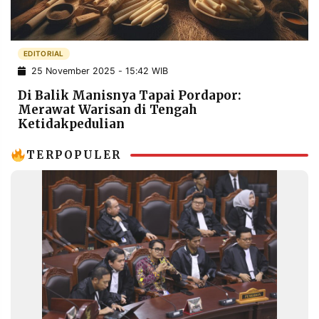
POLICY
WARGA
INFORMASI
KIRIM
IKLAN
TULISAN
EDITORIAL
25 November 2025 - 15:42 WIB
PENGADUAN
TERM
OF
Di Balik Manisnya Tapai Pordapor:
SERVICE
Merawat Warisan di Tengah
Ketidakpedulian
TERPOPULER
IKUTI
KAMI
©
PT.
RESOLUSI