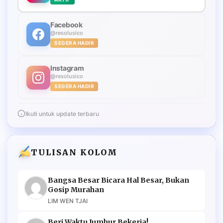
Facebook
@resolusico
SEGERA HADIR
Instagram
@resolusico
SEGERA HADIR
Ikuti untuk update terbaru
TULISAN KOLOM
Bangsa Besar Bicara Hal Besar, Bukan
Gosip Murahan
LIM WEN TJAI
Beri Waktu Jumhur Bekerja!