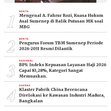
MEDIA
PRAMUDITA
1
BERITA
Mengenal A. Fahrur Rozi, Kuasa Hukum
Asal Sumenep di Balik Putusan MK soal
©
MBG
Resolusi.co
-
2
2026
BERITA
Pengurus Forum TBM Sumenep Periode
PT.
2026-2031 Resmi Dilantik
RESOLUSI
MEDIA
PRAMUDITA
3
NASIONAL
BPS: Indeks Kepuasan Layanan Haji 2026
Capai 83,28%, Kategori Sangat
Memuaskan.
4
DAERAH
Klaster Pabrik China Berencana
Direlokasi ke Kawasan Industri Madura,
Bangkalan