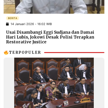
POLICY
WARGA
INFORMASI
KIRIM
IKLAN
TULISAN
BERITA
14 Januari 2026 - 16:02 WIB
PENGADUAN
TERM
OF
Usai Disambangi Eggi Sudjana dan Damai
SERVICE
Hari Lubis, Jokowi Desak Polisi Terapkan
Restorative Justice
TERPOPULER
IKUTI
KAMI
©
PT.
RESOLUSI