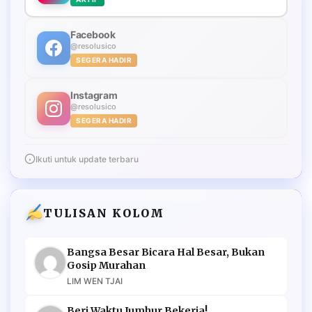
Facebook
@resolusico
SEGERA HADIR
Instagram
@resolusico
SEGERA HADIR
Ikuti untuk update terbaru
TULISAN KOLOM
Bangsa Besar Bicara Hal Besar, Bukan
Gosip Murahan
LIM WEN TJAI
Beri Waktu Jumhur Bekerja!