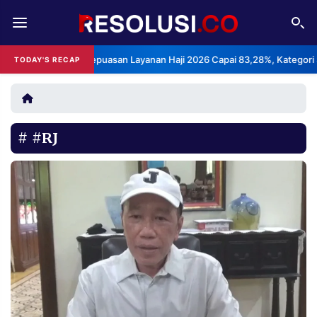
REDAKSI
TENTANG
BPS: Indeks Kepuasan Layanan Haji 2026 Capai 83,28%, Kategori Sanga
TODAY'S RECAP
RESOLUSI
IKLAN
TV
#RJ
RUBRIKASI
EDITORIAL
AKSARA
FINANSIA
PERSONA
DAERAH
NASIONAL
MANCA
SPORT
INFORMASI
PRIVACY
BERITA