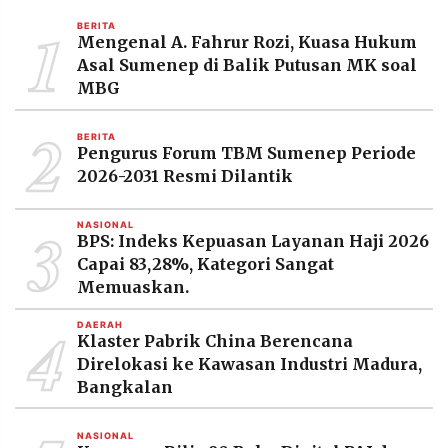
MEDIA
1
PRAMUDITA
BERITA
Mengenal A. Fahrur Rozi, Kuasa Hukum
Asal Sumenep di Balik Putusan MK soal
MBG
©
Resolusi.co
2
-
BERITA
2026
Pengurus Forum TBM Sumenep Periode
2026-2031 Resmi Dilantik
PT.
RESOLUSI
MEDIA
3
PRAMUDITA
NASIONAL
BPS: Indeks Kepuasan Layanan Haji 2026
Capai 83,28%, Kategori Sangat
Memuaskan.
4
DAERAH
Klaster Pabrik China Berencana
Direlokasi ke Kawasan Industri Madura,
Bangkalan
NASIONAL