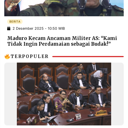
POLICY
WARGA
INFORMASI
KIRIM
IKLAN
TULISAN
BERITA
2 Desember 2025 - 10:50 WIB
PENGADUAN
TERM
OF
Maduro Kecam Ancaman Militer AS: “Kami
SERVICE
Tidak Ingin Perdamaian sebagai Budak!”
TERPOPULER
IKUTI
KAMI
©
PT.
RESOLUSI