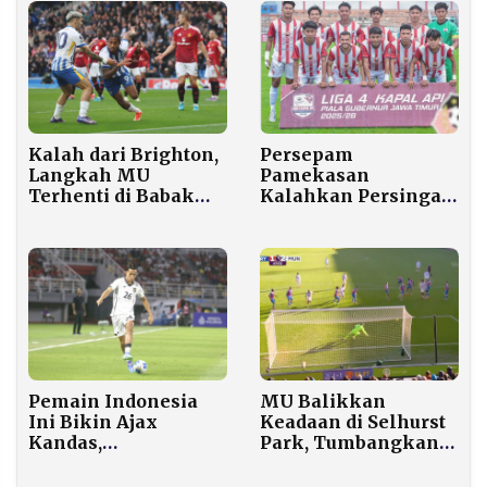
Persepam
Kalah dari Brighton,
Pamekasan
Langkah MU
Kalahkan Persinga
Terhenti di Babak
Ngawi 1-0,
Ketiga Piala FA
Melenggang ke
Final Liga 4 Jatim
MU Balikkan
Pemain Indonesia
Keadaan di Selhurst
Ini Bikin Ajax
Park, Tumbangkan
Kandas,
Crystal Palace 2-1
Sundulannya
Hancurkan Mimpi