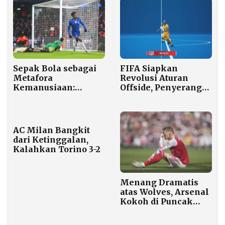
Sepak Bola sebagai
FIFA Siapkan
Metafora
Revolusi Aturan
Kemanusiaan:
Offside, Penyerang
Refleksi atas
Baru Offside Jika
Kemenangan
Seluruh Tubuh di
Chelsea atas
Depan Bek
Barcelona
AC Milan Bangkit
dari Ketinggalan,
Kalahkan Torino 3-2
Menang Dramatis
atas Wolves, Arsenal
Kokoh di Puncak
Klasemen Liga
Inggris