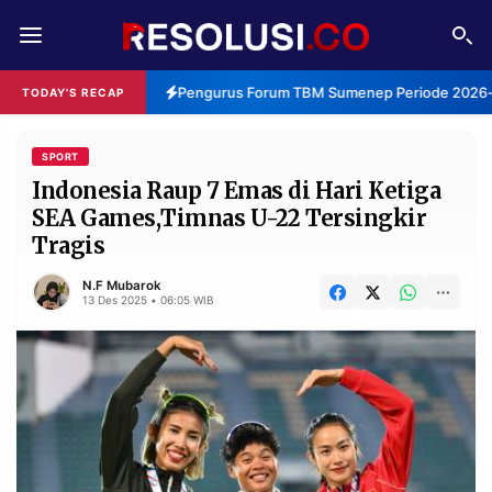
REDAKSI
TENTANG
Pengurus Forum TBM Sumenep Periode 2026-2
TODAY'S RECAP
RESOLUSI
IKLAN
TV
SPORT
Indonesia Raup 7 Emas di Hari Ketiga
SEA Games,Timnas U-22 Tersingkir
RUBRIKASI
Tragis
EDITORIAL
AKSARA
N.F Mubarok
FINANSIA
PERSONA
13 Des 2025 • 06:05 WIB
DAERAH
NASIONAL
MANCA
SPORT
INFORMASI
PRIVACY
BERITA