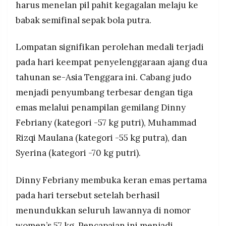
harus menelan pil pahit kegagalan melaju ke
Empat tim lolos ke semifinal sepak bola putra SEA
MEDIA
PRAMUDITA
Games 2025 adalah Thailand, Vietnam, Filipina,
babak semifinal sepak bola putra.
dan Malaysia, sementara Indonesia gagal
mempertahankan medali emas yang diraih pada
Lompatan signifikan perolehan medali terjadi
edisi 2023 dan rekor 14 tahun selalu lolos
©
Resolusi.co
semifinal pun kandas.
pada hari keempat penyelenggaraan ajang dua
-
2026
tahunan se-Asia Tenggara ini. Cabang judo
menjadi penyumbang terbesar dengan tiga
PT.
RESOLUSI
emas melalui penampilan gemilang Dinny
MEDIA
PRAMUDITA
Febriany (kategori -57 kg putri), Muhammad
Rizqi Maulana (kategori -55 kg putra), dan
Syerina (kategori -70 kg putri).
Dinny Febriany membuka keran emas pertama
pada hari tersebut setelah berhasil
menundukkan seluruh lawannya di nomor
women’s 57 kg. Pencapaian ini menjadi