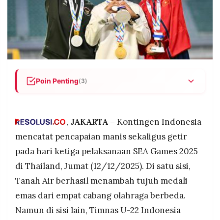
POLICY
WARGA
INFORMASI
KIRIM
IKLAN
TULISAN
PENGADUAN
TERM
OF
SERVICE
Poin Penting
(3)
Indonesia meraih 7 medali emas pada hari ketiga
IKUTI
SEA Games 2025 dari cabang judo (3 emas),
KAMI
panjat tebing (2 emas), atletik (1 emas), dan
,
JAKARTA
– Kontingen Indonesia
senam artistik (1 emas), membawa total
mencatat pencapaian manis sekaligus getir
perolehan menjadi 20 emas, 28 perak, dan 24
pada hari ketiga pelaksanaan SEA Games 2025
perunggu.
di Thailand, Jumat (12/12/2025). Di satu sisi,
Timnas U-22 Indonesia tersingkir dari semifinal
sepak bola meski menang 3-1 atas Myanmar,
Tanah Air berhasil menambah tujuh medali
karena kalah produktivitas gol dari Malaysia
emas dari empat cabang olahraga berbeda.
dalam klasemen runner-up terbaik (Indonesia 3-
©
Namun di sisi lain, Timnas U-22 Indonesia
2, Malaysia 4-3).
PT.
RESOLUSI