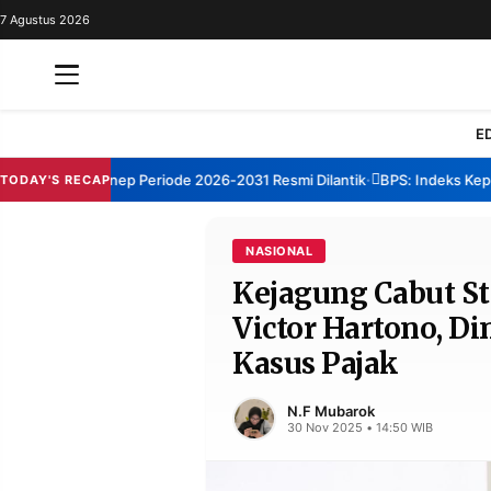
7 Agustus 2026
REDAKSI
TENTANG
RESOLUSI
IKLAN
E
TV
TBM Sumenep Periode 2026-2031 Resmi Dilantik
BPS: Indeks Kepuasan
TODAY'S RECAP
•
RUBRIKASI
EDITORIAL
AKSARA
NASIONAL
Kejagung Cabut St
FINANSIA
PERSONA
Victor Hartono, Di
DAERAH
NASIONAL
Kasus Pajak
MANCA
SPORT
N.F Mubarok
30 Nov 2025 • 14:50 WIB
INFORMASI
PRIVACY
BERITA