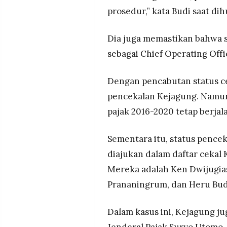
prosedur,” kata Budi saat di
Dia juga memastikan bahwa s
sebagai Chief Operating Offi
Dengan pencabutan status cek
pencekalan Kejagung. Namun
pajak 2016-2020 tetap berjal
Sementara itu, status pence
diajukan dalam daftar cekal
Mereka adalah Ken Dwijugias
Prananingrum, dan Heru Bud
Dalam kasus ini, Kejagung j
Jenderal Pajak Suryo Utomo