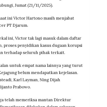
hubungi, Jumat (21/11/2025).
aat ini Victor Hartono masih menjabat
cer PT Djarum.
al ini, Victor tak lagi masuk dalam daftar
, proses penyidikan kasus dugaan korupsi
an terhadap seluruh pihak terkait.
kalan untuk empat nama lainnya yang turut
 Kejagung belum mendapatkan kejelasan.
teadi, Karl Layman, Ning Dijah
ijanto Prabowo.
uga telah memeriksa mantan Direktur
. Pemeriksaan dilakukan dalam cakupan