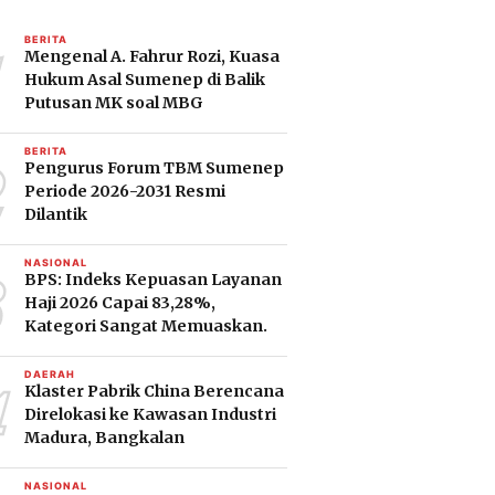
1
BERITA
Mengenal A. Fahrur Rozi, Kuasa
Hukum Asal Sumenep di Balik
Putusan MK soal MBG
2
BERITA
Pengurus Forum TBM Sumenep
Periode 2026-2031 Resmi
Dilantik
3
NASIONAL
BPS: Indeks Kepuasan Layanan
Haji 2026 Capai 83,28%,
Kategori Sangat Memuaskan.
4
DAERAH
Klaster Pabrik China Berencana
Direlokasi ke Kawasan Industri
Madura, Bangkalan
NASIONAL