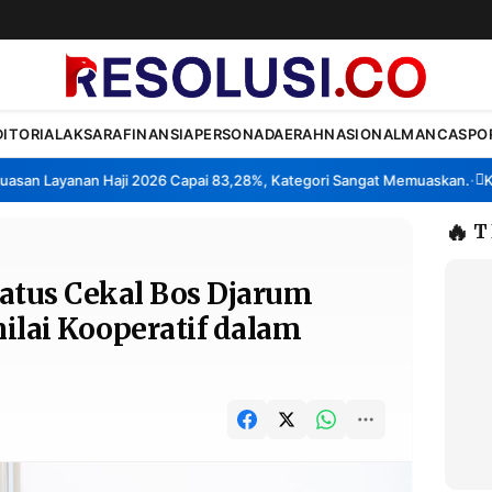
DITORIAL
AKSARA
FINANSIA
PERSONA
DAERAH
NASIONAL
MANCA
SPO
 Layanan Haji 2026 Capai 83,28%, Kategori Sangat Memuaskan.
Klaste
•
🔥
T
atus Cekal Bos Djarum
nilai Kooperatif dalam