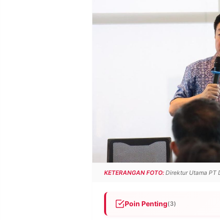
POLICY
WARGA
INFORMASI
KIRIM
IKLAN
TULISAN
PENGADUAN
TERM
OF
SERVICE
IKUTI
KAMI
KETERANGAN FOTO:
Direktur Utama PT D
Poin Penting
(3)
©
PT.
RESOLUSI