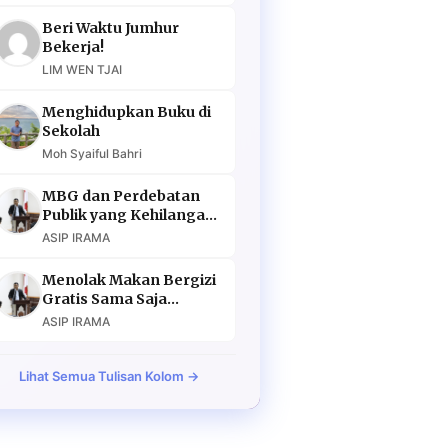
Beri Waktu Jumhur
Bekerja!
LIM WEN TJAI
Menghidupkan Buku di
Sekolah
Moh Syaiful Bahri
MBG dan Perdebatan
Publik yang Kehilangan
Argumen
ASIP IRAMA
Menolak Makan Bergizi
Gratis Sama Saja
Menolak Masa Depan
ASIP IRAMA
Lihat Semua Tulisan Kolom →