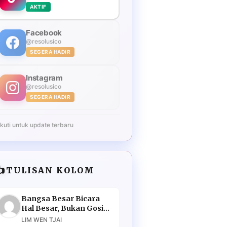
AKTIF
Facebook
@resolusico
SEGERA HADIR
Instagram
@resolusico
SEGERA HADIR
Ikuti untuk update terbaru
️
TULISAN KOLOM
Bangsa Besar Bicara
Hal Besar, Bukan Gosip
Murahan
LIM WEN TJAI