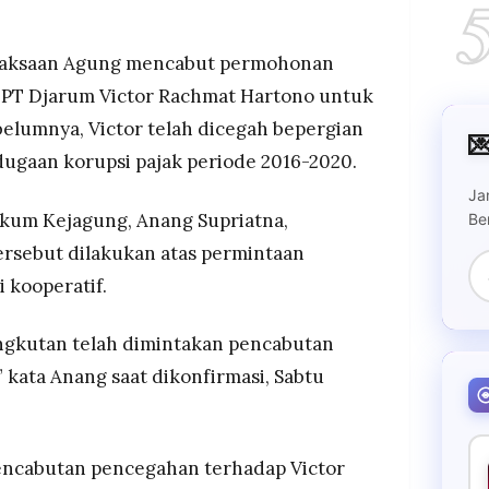
os Djarum Victor Hartono karena dinilai kooperatif,
l sejak 14 November 2025.
dugaan korupsi pajak 2016-2020 dengan modus
aksaan Agung mencabut permohonan
bayaran pajak perusahaan.
PT Djarum Victor Rachmat Hartono untuk
asi di Jabodetabek, sita dokumen, satu Toyota
belumnya, Victor telah dicegah bepergian

.
 dugaan korupsi pajak periode 2016-2020.
Ja
kum Kejagung, Anang Supriatna,
Be
sebut dilakukan atas permintaan
i kooperatif.
angkutan telah dimintakan pencabutan
” kata Anang saat dikonfirmasi, Sabtu
encabutan pencegahan terhadap Victor