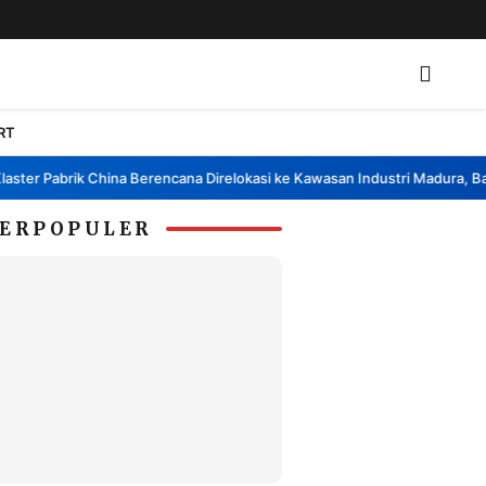
RT
r Pabrik China Berencana Direlokasi ke Kawasan Industri Madura, Bangka
ERPOPULER