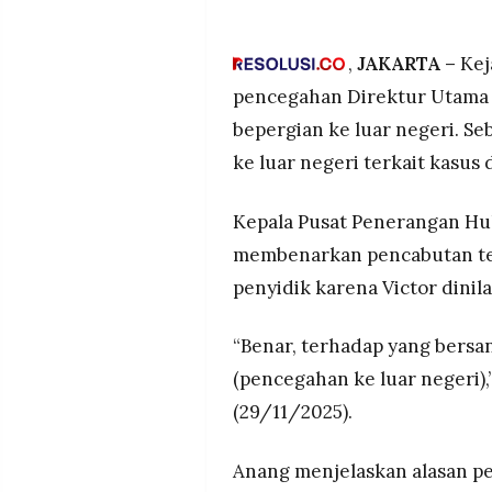
Kejagung cabut status cekal b
MEDIA
hanya 15 hari setelah diceka
PRAMUDITA
Lima orang dicekal terkait 
,
JAKARTA –
Kej
suap untuk mengecilkan pem
pencegahan Direktur Utama 
Penyidik geledah delapan lok
©
bepergian ke luar negeri. Se
Resolusi.co
Alphard, dan dua motor gede
-
2026
ke luar negeri terkait kasus
PT.
Kepala Pusat Penerangan Hu
RESOLUSI
MEDIA
PRAMUDITA
membenarkan pencabutan ter
penyidik karena Victor dinila
“Benar, terhadap yang bers
(pencegahan ke luar negeri),
(29/11/2025).
Anang menjelaskan alasan p